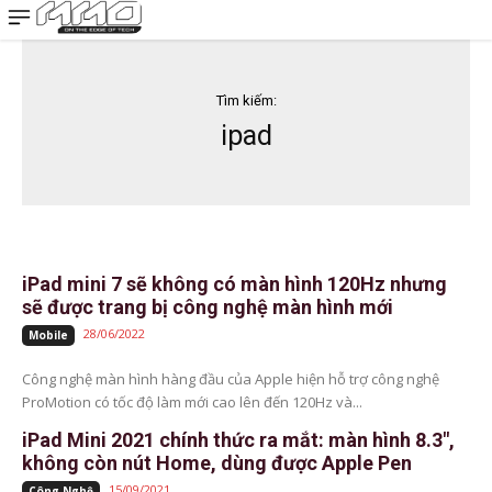
MMOSITE - Thông tin công nghệ
Bài viết nổi bật
Tìm kiếm:
ipad
iPad mini 7 sẽ không có màn hình 120Hz nhưng
sẽ được trang bị công nghệ màn hình mới
28/06/2022
Mobile
Công nghệ màn hình hàng đầu của Apple hiện hỗ trợ công nghệ
ProMotion có tốc độ làm mới cao lên đến 120Hz và...
iPad Mini 2021 chính thức ra mắt: màn hình 8.3″,
không còn nút Home, dùng được Apple Pen
15/09/2021
Công Nghệ