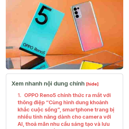
Xem nhanh nội dung chính
[hide]
OPPO Reno5 chính thức ra mắt với
thông điệp “Cùng hình dung khoảnh
khắc cuộc sống”, smartphone trang bị
nhiều tính năng dành cho camera với
AI, thoả mãn nhu cầu sáng tạo và lưu