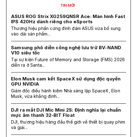
TIN MỚI
ASUS ROG Strix XG259QNSR Ace: Màn hình Fast
IPS 420Hz dành riêng cho eSports
Thương hiệu phần cứng đình đám ASUS vừa bổ sung
vào dải sản phẩm...
Samsung phô diễn công nghệ lưu trữ BV-NAND
V10 siêu tốc
Tại sự kiện Future of Memory and Storage (FMS) 2026
diễn ra ở Santa...
Elon Musk cam kết SpaceX sử dụng độc quyền
GPU NVIDIA
Giám đốc điều hành kiêm Nhà sáng lập SpaceX, Elon
Musk, vừa khẳng định...
DJI ra mắt DJI Mic Mini 2S: Định nghĩa lại chuẩn
mực âm thanh 32-BIT Float
DJI, thương hiệu hàng đầu thế giới về thiết bị quay phim
và giải...