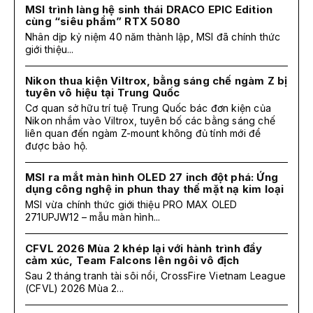
MSI trình làng hệ sinh thái DRACO EPIC Edition
cùng “siêu phẩm” RTX 5080
Nhân dịp kỷ niệm 40 năm thành lập, MSI đã chính thức
giới thiệu...
Nikon thua kiện Viltrox, bằng sáng chế ngàm Z bị
tuyên vô hiệu tại Trung Quốc
Cơ quan sở hữu trí tuệ Trung Quốc bác đơn kiện của
Nikon nhắm vào Viltrox, tuyên bố các bằng sáng chế
liên quan đến ngàm Z-mount không đủ tính mới để
được bảo hộ.
MSI ra mắt màn hình OLED 27 inch đột phá: Ứng
dụng công nghệ in phun thay thế mặt nạ kim loại
MSI vừa chính thức giới thiệu PRO MAX OLED
271UPJW12 – mẫu màn hình...
CFVL 2026 Mùa 2 khép lại với hành trình đầy
cảm xúc, Team Falcons lên ngôi vô địch
Sau 2 tháng tranh tài sôi nổi, CrossFire Vietnam League
(CFVL) 2026 Mùa 2...