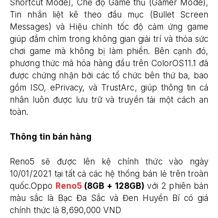
Shortcut Mode), Chế độ Game thủ (Gamer Mode),
Tin nhắn liệt kê theo đầu mục (Bullet Screen
Messages) và Hiệu chỉnh tốc độ cảm ứng game
giúp đắm chìm trong không gian giải trí và thỏa sức
chơi game mà không bị làm phiền. Bên cạnh đó,
phương thức mã hóa hàng đầu trên ColorOS11.1 đã
được chứng nhận bởi các tổ chức bên thứ ba, bao
gồm ISO, ePrivacy, và TrustArc, giúp thông tin cá
nhân luôn được lưu trữ và truyền tải một cách an
toàn.
Thông tin bán hàng
Reno5 sẽ được lên kệ chính thức vào ngày
10/01/2021 tại tất cả các hệ thống bán lẻ trên troàn
quốc.Oppo
Reno5
(8GB + 128GB)
với 2 phiên bản
màu sắc là Bạc Đa Sắc và Đen Huyền Bí có giá
chính thức là 8,690,000 VND