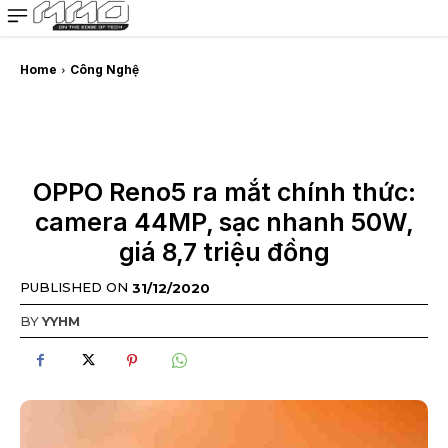
MMOSITE - Thông tin công nghệ
Bài viết nổi bật
Home
Công Nghệ
OPPO Reno5 ra mắt chính thức:
camera 44MP, sạc nhanh 50W,
giá 8,7 triệu đồng
PUBLISHED ON
31/12/2020
BY
YYHM