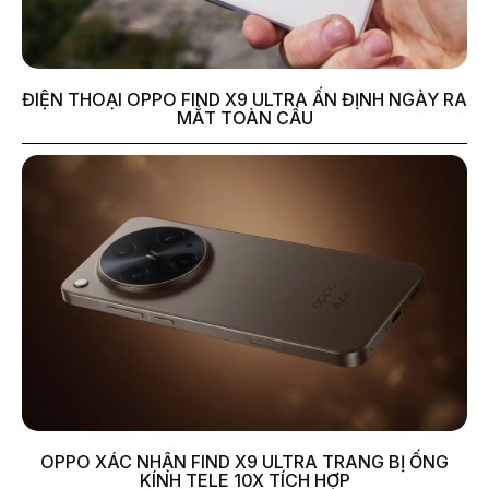
ĐIỆN THOẠI OPPO FIND X9 ULTRA ẤN ĐỊNH NGÀY RA
MẮT TOÀN CẦU
OPPO XÁC NHẬN FIND X9 ULTRA TRANG BỊ ỐNG
KÍNH TELE 10X TÍCH HỢP