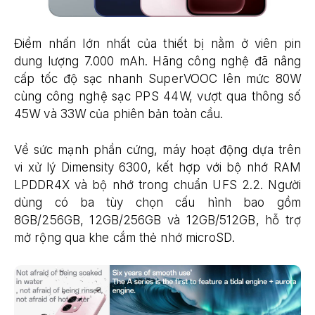
Điểm nhấn lớn nhất của thiết bị nằm ở viên pin
dung lượng 7.000 mAh. Hãng công nghệ đã nâng
cấp tốc độ sạc nhanh SuperVOOC lên mức 80W
cùng công nghệ sạc PPS 44W, vượt qua thông số
45W và 33W của phiên bản toàn cầu.
Về sức mạnh phần cứng, máy hoạt động dựa trên
vi xử lý Dimensity 6300, kết hợp với bộ nhớ RAM
LPDDR4X và bộ nhớ trong chuẩn UFS 2.2. Người
dùng có ba tùy chọn cấu hình bao gồm
8GB/256GB, 12GB/256GB và 12GB/512GB, hỗ trợ
mở rộng qua khe cắm thẻ nhớ microSD.