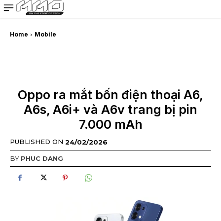
MMOSITE - Thông tin công nghệ
Bài viết nổi bật
Home
Mobile
Oppo ra mắt bốn điện thoại A6,
A6s, A6i+ và A6v trang bị pin
7.000 mAh
PUBLISHED ON
24/02/2026
BY
PHUC DANG