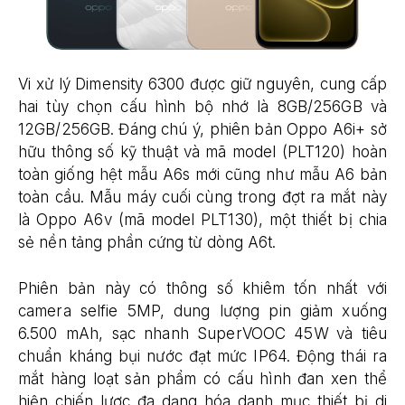
Vi xử lý Dimensity 6300 được giữ nguyên, cung cấp
hai tùy chọn cấu hình bộ nhớ là 8GB/256GB và
12GB/256GB. Đáng chú ý, phiên bản Oppo A6i+ sở
hữu thông số kỹ thuật và mã model (PLT120) hoàn
toàn giống hệt mẫu A6s mới cũng như mẫu A6 bản
toàn cầu. Mẫu máy cuối cùng trong đợt ra mắt này
là Oppo A6v (mã model PLT130), một thiết bị chia
sẻ nền tảng phần cứng từ dòng A6t.
Phiên bản này có thông số khiêm tốn nhất với
camera selfie 5MP, dung lượng pin giảm xuống
6.500 mAh, sạc nhanh SuperVOOC 45W và tiêu
chuẩn kháng bụi nước đạt mức IP64. Động thái ra
mắt hàng loạt sản phẩm có cấu hình đan xen thể
hiện chiến lược đa dạng hóa danh mục thiết bị di