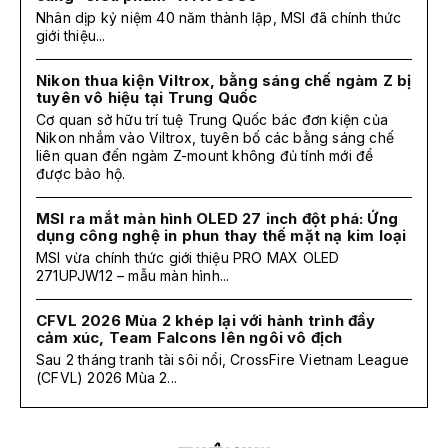
Nhân dịp kỷ niệm 40 năm thành lập, MSI đã chính thức
giới thiệu...
Nikon thua kiện Viltrox, bằng sáng chế ngàm Z bị
tuyên vô hiệu tại Trung Quốc
Cơ quan sở hữu trí tuệ Trung Quốc bác đơn kiện của
Nikon nhắm vào Viltrox, tuyên bố các bằng sáng chế
liên quan đến ngàm Z-mount không đủ tính mới để
được bảo hộ.
MSI ra mắt màn hình OLED 27 inch đột phá: Ứng
dụng công nghệ in phun thay thế mặt nạ kim loại
MSI vừa chính thức giới thiệu PRO MAX OLED
271UPJW12 – mẫu màn hình...
CFVL 2026 Mùa 2 khép lại với hành trình đầy
cảm xúc, Team Falcons lên ngôi vô địch
Sau 2 tháng tranh tài sôi nổi, CrossFire Vietnam League
(CFVL) 2026 Mùa 2...