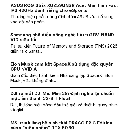
ASUS ROG Strix XG259QNSR Ace: Màn hình Fast
IPS 420Hz dành riêng cho eSports
Thương hiệu phần cứng đình đám ASUS vừa bổ sung
vào dải sản phẩm...
Samsung phô diễn công nghệ lưu trữ BV-NAND
V10 siêu tốc
Tại sự kiện Future of Memory and Storage (FMS) 2026
diễn ra ở Santa...
Elon Musk cam kết SpaceX sử dụng độc quyền
GPU NVIDIA
Giám đốc điều hành kiêm Nhà sáng lập SpaceX, Elon
Musk, vừa khẳng định...
DJI ra mắt DJI Mic Mini 2S: Định nghĩa lại chuẩn
mực âm thanh 32-BIT Float
DJI, thương hiệu hàng đầu thế giới về thiết bị quay phim
và giải...
MSI trình làng hệ sinh thái DRACO EPIC Edition
cùng “siêu phẩm” RTX 5080