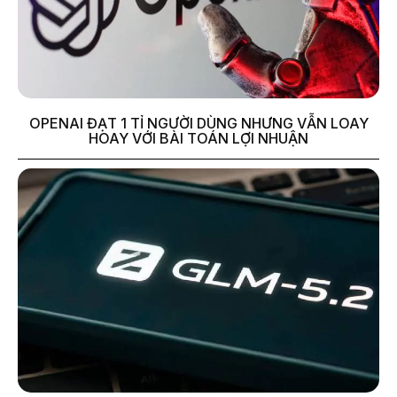
OPENAI ĐẠT 1 TỈ NGƯỜI DÙNG NHƯNG VẪN LOAY
HOAY VỚI BÀI TOÁN LỢI NHUẬN