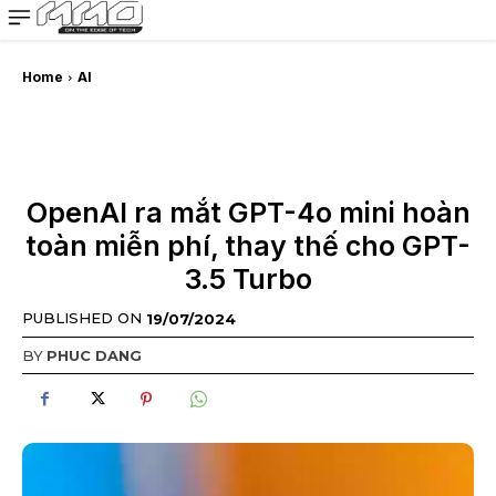
MMOSITE - Thông tin công nghệ
Bài viết nổi bật
Home
AI
OpenAI ra mắt GPT-4o mini hoàn
toàn miễn phí, thay thế cho GPT-
3.5 Turbo
PUBLISHED ON
19/07/2024
BY
PHUC DANG