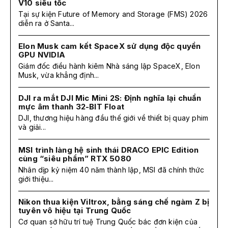
V10 siêu tốc
Tại sự kiện Future of Memory and Storage (FMS) 2026
diễn ra ở Santa...
Elon Musk cam kết SpaceX sử dụng độc quyền
GPU NVIDIA
Giám đốc điều hành kiêm Nhà sáng lập SpaceX, Elon
Musk, vừa khẳng định...
DJI ra mắt DJI Mic Mini 2S: Định nghĩa lại chuẩn
mực âm thanh 32-BIT Float
DJI, thương hiệu hàng đầu thế giới về thiết bị quay phim
và giải...
MSI trình làng hệ sinh thái DRACO EPIC Edition
cùng “siêu phẩm” RTX 5080
Nhân dịp kỷ niệm 40 năm thành lập, MSI đã chính thức
giới thiệu...
Nikon thua kiện Viltrox, bằng sáng chế ngàm Z bị
tuyên vô hiệu tại Trung Quốc
Cơ quan sở hữu trí tuệ Trung Quốc bác đơn kiện của