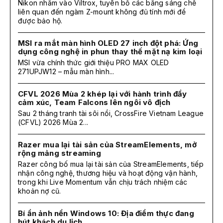
Nikon nhắm vào Viltrox, tuyên bố các bằng sáng chế
liên quan đến ngàm Z-mount không đủ tính mới để
được bảo hộ.
MSI ra mắt màn hình OLED 27 inch đột phá: Ứng
dụng công nghệ in phun thay thế mặt nạ kim loại
MSI vừa chính thức giới thiệu PRO MAX OLED
271UPJW12 – mẫu màn hình...
CFVL 2026 Mùa 2 khép lại với hành trình đầy
cảm xúc, Team Falcons lên ngôi vô địch
Sau 2 tháng tranh tài sôi nổi, CrossFire Vietnam League
(CFVL) 2026 Mùa 2...
Razer mua lại tài sản của StreamElements, mở
rộng mảng streaming
Razer công bố mua lại tài sản của StreamElements, tiếp
nhận công nghệ, thương hiệu và hoạt động vận hành,
trong khi Live Momentum vẫn chịu trách nhiệm các
khoản nợ cũ.
Bí ẩn ảnh nền Windows 10: Địa điểm thực đang
hút khách du lịch