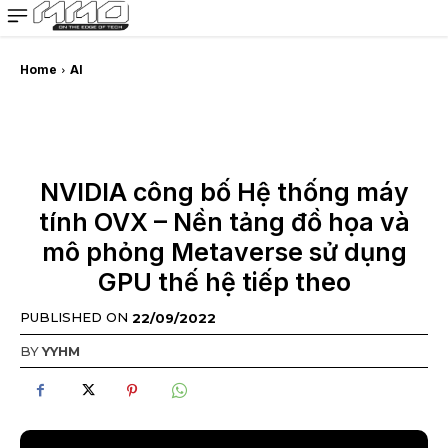
MMOSITE - Thông tin công nghệ
Bài viết nổi bật
Home
AI
NVIDIA công bố Hệ thống máy
tính OVX – Nền tảng đồ họa và
mô phỏng Metaverse sử dụng
GPU thế hệ tiếp theo
PUBLISHED ON
22/09/2022
BY
YYHM