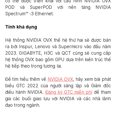
có thể được triển khai với cấu hình NVIDIA OVX
POD và SuperPOD với nền tảng NVIDIA
Spectrum™ -3 Ethernet.
Tính khả dụng
Hệ thống NVIDIA OVX thế hệ thứ hai sẽ được bán
ra bởi Inspur, Lenovo và Supermicro vào đầu năm
2023. GIGABYTE, H3C và QCT cũng sẽ cung cấp
hệ thống OVX bao gồm GPU dựa trên kiến​ trúc thế
hệ tiếp theo trong tương lai.
Để tìm hiểu thêm về
NVIDIA OVX
, hãy xem bài phát
biểu GTC 2022 của người sáng lập và Giám đốc
điều hành NVIDIA.
Đăng ký GTC miễn phí
để tham
gia các buổi giao lưu với NVIDIA và các nhà lãnh
đạo trong ngành.