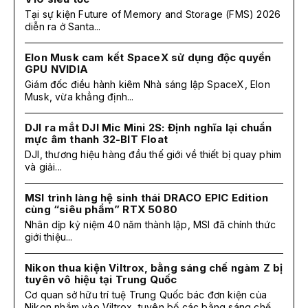
Tại sự kiện Future of Memory and Storage (FMS) 2026
diễn ra ở Santa...
Elon Musk cam kết SpaceX sử dụng độc quyền
GPU NVIDIA
Giám đốc điều hành kiêm Nhà sáng lập SpaceX, Elon
Musk, vừa khẳng định...
DJI ra mắt DJI Mic Mini 2S: Định nghĩa lại chuẩn
mực âm thanh 32-BIT Float
DJI, thương hiệu hàng đầu thế giới về thiết bị quay phim
và giải...
MSI trình làng hệ sinh thái DRACO EPIC Edition
cùng “siêu phẩm” RTX 5080
Nhân dịp kỷ niệm 40 năm thành lập, MSI đã chính thức
giới thiệu...
Nikon thua kiện Viltrox, bằng sáng chế ngàm Z bị
tuyên vô hiệu tại Trung Quốc
Cơ quan sở hữu trí tuệ Trung Quốc bác đơn kiện của
Nikon nhắm vào Viltrox, tuyên bố các bằng sáng chế