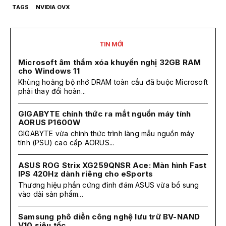
TAGS
NVIDIA OVX
TIN MỚI
Microsoft âm thầm xóa khuyến nghị 32GB RAM
cho Windows 11
Khủng hoảng bộ nhớ DRAM toàn cầu đã buộc Microsoft
phải thay đổi hoàn...
GIGABYTE chính thức ra mắt nguồn máy tính
AORUS P1600W
GIGABYTE vừa chính thức trình làng mẫu nguồn máy
tính (PSU) cao cấp AORUS...
ASUS ROG Strix XG259QNSR Ace: Màn hình Fast
IPS 420Hz dành riêng cho eSports
Thương hiệu phần cứng đình đám ASUS vừa bổ sung
vào dải sản phẩm...
Samsung phô diễn công nghệ lưu trữ BV-NAND
V10 siêu tốc