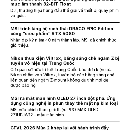
mực âm thanh 32-BIT Float
DJI, thương hiệu hàng đầu thế giới về thiết bị quay phim
và giải...
MSI trình làng hệ sinh thái DRACO EPIC Edition
cùng “siêu phẩm” RTX 5080
Nhân dịp kỷ niệm 40 năm thành lập, MSI đã chính thức
giới thiệu...
Nikon thua kiện Viltrox, bằng sáng chế ngàm Z bị
tuyên vô hiệu tại Trung Quốc
Cơ quan sở hữu trí tuệ Trung Quốc bác đơn kiện của
Nikon nhắm vào Viltrox, tuyên bố các bằng sáng chế
liên quan đến ngàm Z-mount không đủ tính mới để
được bảo hộ.
MSI ra mắt màn hình OLED 27 inch đột phá: Ứng
dụng công nghệ in phun thay thế mặt nạ kim loại
MSI vừa chính thức giới thiệu PRO MAX OLED
271UPJW12 – mẫu màn hình...
CFVL 2026 Mùa 2 khép lại với hành trình đầy