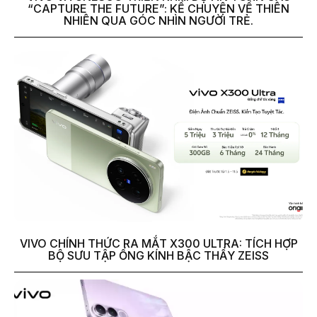
“CAPTURE THE FUTURE”: KỂ CHUYỆN VỀ THIÊN
NHIÊN QUA GÓC NHÌN NGƯỜI TRẺ.
VIVO CHÍNH THỨC RA MẮT X300 ULTRA: TÍCH HỢP
BỘ SƯU TẬP ỐNG KÍNH BẬC THẦY ZEISS