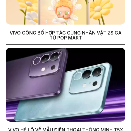
VIVO CÔNG BỐ HỢP TÁC CÙNG NHÂN VẬT ZSIGA
TỪ POP MART
VIVO HÉ LỘ VỀ MẪU ĐIỆN THOẠI THÔNG MINH T5X