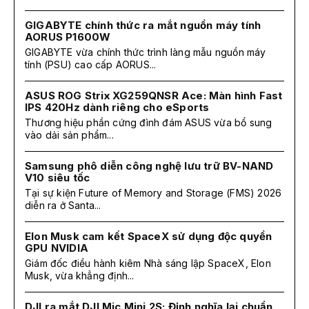
GIGABYTE chính thức ra mắt nguồn máy tính
AORUS P1600W
GIGABYTE vừa chính thức trình làng mẫu nguồn máy
tính (PSU) cao cấp AORUS...
ASUS ROG Strix XG259QNSR Ace: Màn hình Fast
IPS 420Hz dành riêng cho eSports
Thương hiệu phần cứng đình đám ASUS vừa bổ sung
vào dải sản phẩm...
Samsung phô diễn công nghệ lưu trữ BV-NAND
V10 siêu tốc
Tại sự kiện Future of Memory and Storage (FMS) 2026
diễn ra ở Santa...
Elon Musk cam kết SpaceX sử dụng độc quyền
GPU NVIDIA
Giám đốc điều hành kiêm Nhà sáng lập SpaceX, Elon
Musk, vừa khẳng định...
DJI ra mắt DJI Mic Mini 2S: Định nghĩa lại chuẩn