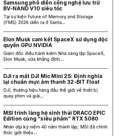
Samsung phô diễn công nghệ lưu trữ
BV-NAND V10 siêu tốc
Tại sự kiện Future of Memory and Storage
(FMS) 2026 diễn ra ở Santa...
Elon Musk cam kết SpaceX sử dụng độc
quyền GPU NVIDIA
Giám đốc điều hành kiêm Nhà sáng lập SpaceX,
Elon Musk, vừa khẳng định...
DJI ra mắt DJI Mic Mini 2S: Định nghĩa
lại chuẩn mực âm thanh 32-BIT Float
DJI, thương hiệu hàng đầu thế giới về thiết bị
quay phim và giải...
MSI trình làng hệ sinh thái DRACO EPIC
Edition cùng “siêu phẩm” RTX 5080
Nhân dịp kỷ niệm 40 năm thành lập, MSI đã chính
thức giới thiệu...