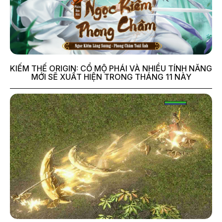
KIẾM THẾ ORIGIN: CỔ MỘ PHÁI VÀ NHIỀU TÍNH NĂNG
MỚI SẼ XUẤT HIỆN TRONG THÁNG 11 NÀY