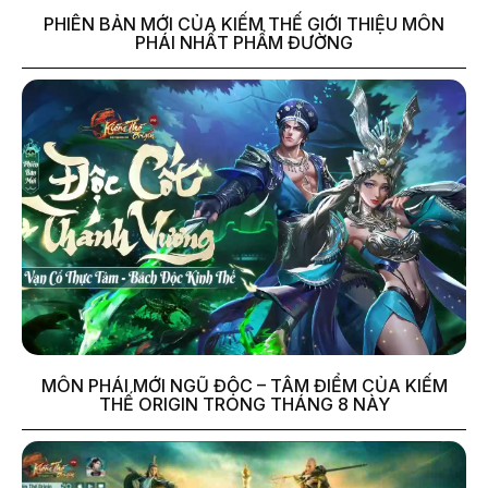
PHIÊN BẢN MỚI CỦA KIẾM THẾ GIỚI THIỆU MÔN
PHÁI NHẤT PHẨM ĐƯỜNG
MÔN PHÁI MỚI NGŨ ĐỘC – TÂM ĐIỂM CỦA KIẾM
THẾ ORIGIN TRONG THÁNG 8 NÀY