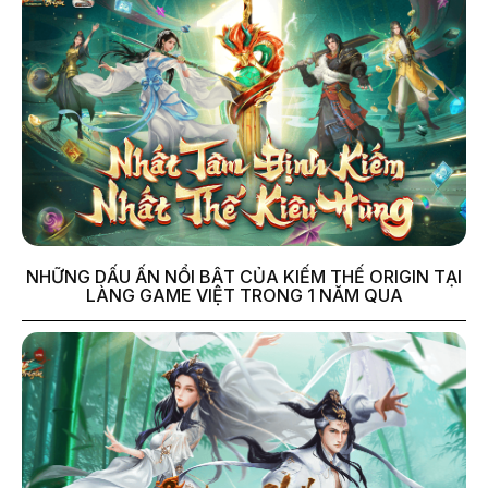
NHỮNG DẤU ẤN NỔI BẬT CỦA KIẾM THẾ ORIGIN TẠI
LÀNG GAME VIỆT TRONG 1 NĂM QUA