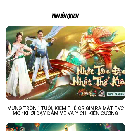
TIN LIÊN QUAN
MỪNG TRÒN 1 TUỔI, KIẾM THẾ ORIGIN RA MẮT TVC
MỚI: KHƠI DẬY ĐAM MÊ VÀ Ý CHÍ KIÊN CƯỜNG