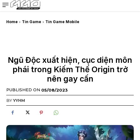
MMOSITE - Thông tin công nghệ
Bài viết nổi bật
Home
Tin Game
Tin Game Mobile
Ngũ Độc xuất hiện, cục diện môn
phái trong Kiếm Thế Origin trở
nên gay cấn
PUBLISHED ON
05/08/2023
BY
YYHM