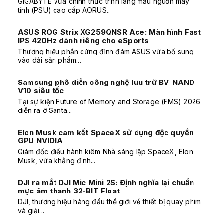
GIGABYTE vừa chính thức trình làng mẫu nguồn máy
tính (PSU) cao cấp AORUS...
ASUS ROG Strix XG259QNSR Ace: Màn hình Fast
IPS 420Hz dành riêng cho eSports
Thương hiệu phần cứng đình đám ASUS vừa bổ sung
vào dải sản phẩm...
Samsung phô diễn công nghệ lưu trữ BV-NAND
V10 siêu tốc
Tại sự kiện Future of Memory and Storage (FMS) 2026
diễn ra ở Santa...
Elon Musk cam kết SpaceX sử dụng độc quyền
GPU NVIDIA
Giám đốc điều hành kiêm Nhà sáng lập SpaceX, Elon
Musk, vừa khẳng định...
DJI ra mắt DJI Mic Mini 2S: Định nghĩa lại chuẩn
mực âm thanh 32-BIT Float
DJI, thương hiệu hàng đầu thế giới về thiết bị quay phim
và giải...