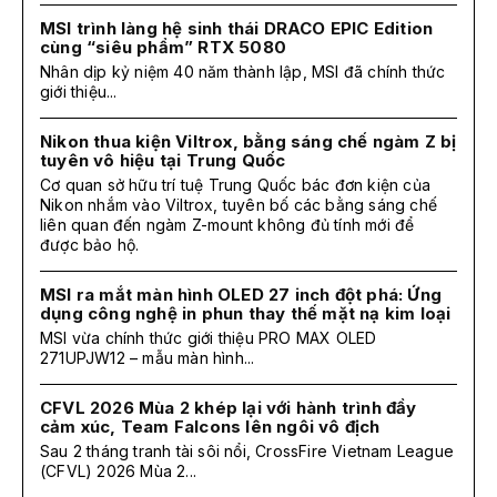
MSI trình làng hệ sinh thái DRACO EPIC Edition
cùng “siêu phẩm” RTX 5080
Nhân dịp kỷ niệm 40 năm thành lập, MSI đã chính thức
giới thiệu...
Nikon thua kiện Viltrox, bằng sáng chế ngàm Z bị
tuyên vô hiệu tại Trung Quốc
Cơ quan sở hữu trí tuệ Trung Quốc bác đơn kiện của
Nikon nhắm vào Viltrox, tuyên bố các bằng sáng chế
liên quan đến ngàm Z-mount không đủ tính mới để
được bảo hộ.
MSI ra mắt màn hình OLED 27 inch đột phá: Ứng
dụng công nghệ in phun thay thế mặt nạ kim loại
MSI vừa chính thức giới thiệu PRO MAX OLED
271UPJW12 – mẫu màn hình...
CFVL 2026 Mùa 2 khép lại với hành trình đầy
cảm xúc, Team Falcons lên ngôi vô địch
Sau 2 tháng tranh tài sôi nổi, CrossFire Vietnam League
(CFVL) 2026 Mùa 2...