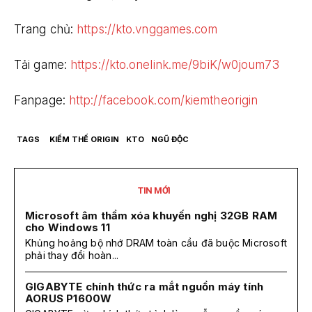
Trang chủ:
https://kto.vnggames.com
Tải game:
https://kto.onelink.me/9biK/w0joum73
Fanpage:
http://facebook.com/kiemtheorigin
TAGS
KIẾM THẾ ORIGIN
KTO
NGŨ ĐỘC
TIN MỚI
Microsoft âm thầm xóa khuyến nghị 32GB RAM
cho Windows 11
Khủng hoảng bộ nhớ DRAM toàn cầu đã buộc Microsoft
phải thay đổi hoàn...
GIGABYTE chính thức ra mắt nguồn máy tính
AORUS P1600W