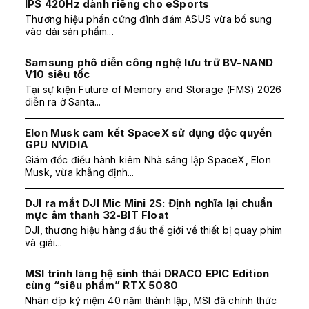
IPS 420Hz dành riêng cho eSports
Thương hiệu phần cứng đình đám ASUS vừa bổ sung
vào dải sản phẩm...
Samsung phô diễn công nghệ lưu trữ BV-NAND
V10 siêu tốc
Tại sự kiện Future of Memory and Storage (FMS) 2026
diễn ra ở Santa...
Elon Musk cam kết SpaceX sử dụng độc quyền
GPU NVIDIA
Giám đốc điều hành kiêm Nhà sáng lập SpaceX, Elon
Musk, vừa khẳng định...
DJI ra mắt DJI Mic Mini 2S: Định nghĩa lại chuẩn
mực âm thanh 32-BIT Float
DJI, thương hiệu hàng đầu thế giới về thiết bị quay phim
và giải...
MSI trình làng hệ sinh thái DRACO EPIC Edition
cùng “siêu phẩm” RTX 5080
Nhân dịp kỷ niệm 40 năm thành lập, MSI đã chính thức