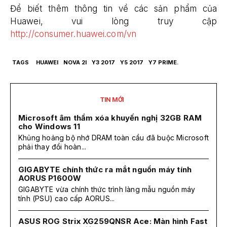
Để biết thêm thông tin về các sản phẩm của
Huawei, vui lòng truy cập
http://consumer.huawei.com/vn
TAGS
HUAWEI
NOVA 2I
Y3 2017
Y5 2017
Y7 PRIME.
TIN MỚI
Microsoft âm thầm xóa khuyến nghị 32GB RAM
cho Windows 11
Khủng hoảng bộ nhớ DRAM toàn cầu đã buộc Microsoft
phải thay đổi hoàn...
GIGABYTE chính thức ra mắt nguồn máy tính
AORUS P1600W
GIGABYTE vừa chính thức trình làng mẫu nguồn máy
tính (PSU) cao cấp AORUS...
ASUS ROG Strix XG259QNSR Ace: Màn hình Fast