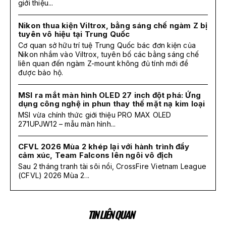
giới thiệu...
Nikon thua kiện Viltrox, bằng sáng chế ngàm Z bị
tuyên vô hiệu tại Trung Quốc
Cơ quan sở hữu trí tuệ Trung Quốc bác đơn kiện của
Nikon nhắm vào Viltrox, tuyên bố các bằng sáng chế
liên quan đến ngàm Z-mount không đủ tính mới để
được bảo hộ.
MSI ra mắt màn hình OLED 27 inch đột phá: Ứng
dụng công nghệ in phun thay thế mặt nạ kim loại
MSI vừa chính thức giới thiệu PRO MAX OLED
271UPJW12 – mẫu màn hình...
CFVL 2026 Mùa 2 khép lại với hành trình đầy
cảm xúc, Team Falcons lên ngôi vô địch
Sau 2 tháng tranh tài sôi nổi, CrossFire Vietnam League
(CFVL) 2026 Mùa 2...
TIN LIÊN QUAN