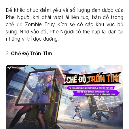
Để khắc phục điểm yếu về số lượng đạn dược của
Phe Người khi phải vượt ải liên tục, bản đồ trong
chế độ Zombie Truy Kích sẽ có các khu vực bổ
sung. Nhờ vào đó, Phe Người có thể nạp lại đạn tại
những vị trí dọc đường.
3.
Chế Độ Trốn Tìm