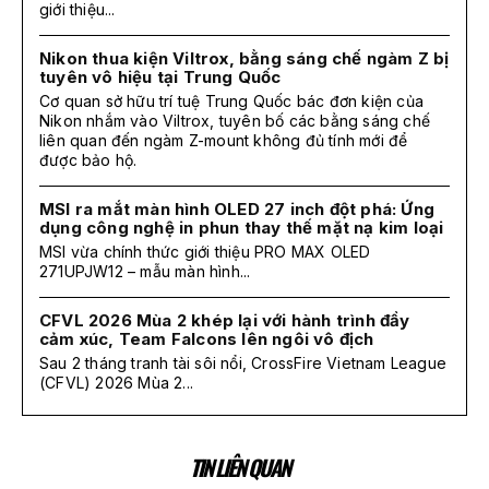
giới thiệu...
Nikon thua kiện Viltrox, bằng sáng chế ngàm Z bị
tuyên vô hiệu tại Trung Quốc
Cơ quan sở hữu trí tuệ Trung Quốc bác đơn kiện của
Nikon nhắm vào Viltrox, tuyên bố các bằng sáng chế
liên quan đến ngàm Z-mount không đủ tính mới để
được bảo hộ.
MSI ra mắt màn hình OLED 27 inch đột phá: Ứng
dụng công nghệ in phun thay thế mặt nạ kim loại
MSI vừa chính thức giới thiệu PRO MAX OLED
271UPJW12 – mẫu màn hình...
CFVL 2026 Mùa 2 khép lại với hành trình đầy
cảm xúc, Team Falcons lên ngôi vô địch
Sau 2 tháng tranh tài sôi nổi, CrossFire Vietnam League
(CFVL) 2026 Mùa 2...
TIN LIÊN QUAN