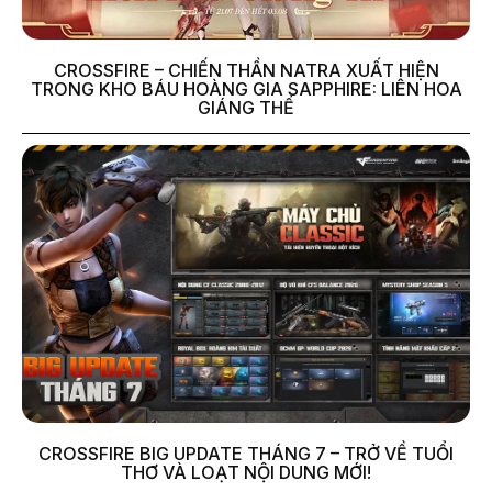
CROSSFIRE – CHIẾN THẦN NATRA XUẤT HIỆN
TRONG KHO BÁU HOÀNG GIA SAPPHIRE: LIÊN HOA
GIÁNG THẾ
CROSSFIRE BIG UPDATE THÁNG 7 – TRỞ VỀ TUỔI
THƠ VÀ LOẠT NỘI DUNG MỚI!