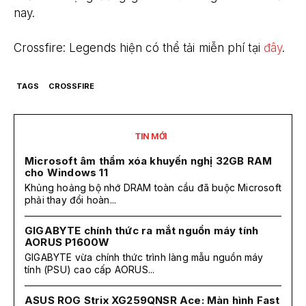
nay.
Crossfire: Legends hiện có thể tải miễn phí tại
đây
.
TAGS
CROSSFIRE
TIN MỚI
Microsoft âm thầm xóa khuyến nghị 32GB RAM
cho Windows 11
Khủng hoảng bộ nhớ DRAM toàn cầu đã buộc Microsoft
phải thay đổi hoàn...
GIGABYTE chính thức ra mắt nguồn máy tính
AORUS P1600W
GIGABYTE vừa chính thức trình làng mẫu nguồn máy
tính (PSU) cao cấp AORUS...
ASUS ROG Strix XG259QNSR Ace: Màn hình Fast