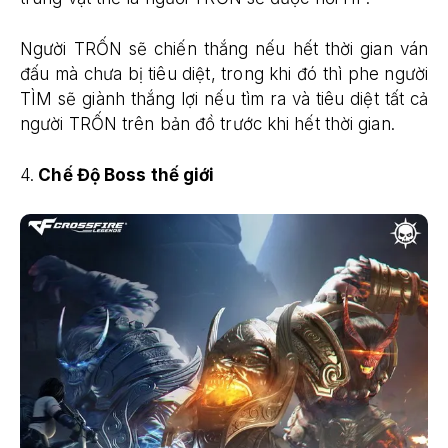
Người TRỐN sẽ chiến thắng nếu hết thời gian ván
đấu mà chưa bị tiêu diệt, trong khi đó thì phe người
TÌM sẽ giành thắng lợi nếu tìm ra và tiêu diệt tất cả
người TRỐN trên bản đồ trước khi hết thời gian.
4.
Chế Độ Boss thế giới