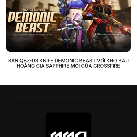
SĂN QBZ-03 KNIFE DEMONIC BEAST VỚI KHO BÁU
HOÀNG GIA SAPPHIRE MỚI CỦA CROSSFIRE