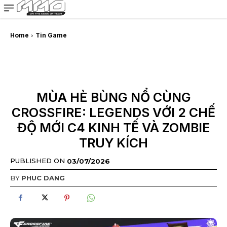
MMOSITE - Thông tin công nghệ
Bài viết nổi bật
Home
Tin Game
MÙA HÈ BÙNG NỔ CÙNG
CROSSFIRE: LEGENDS VỚI 2 CHẾ
ĐỘ MỚI C4 KINH TẾ VÀ ZOMBIE
TRUY KÍCH
PUBLISHED ON
03/07/2026
BY
PHUC DANG