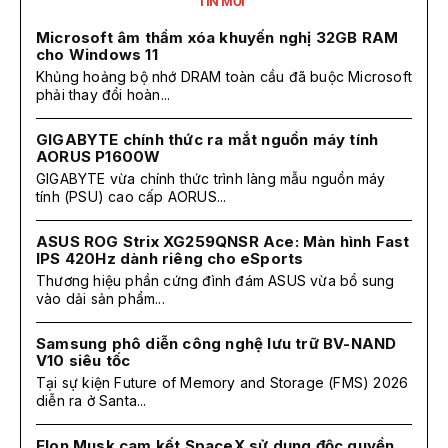
TIN MỚI
Microsoft âm thầm xóa khuyến nghị 32GB RAM
cho Windows 11
Khủng hoảng bộ nhớ DRAM toàn cầu đã buộc Microsoft
phải thay đổi hoàn...
GIGABYTE chính thức ra mắt nguồn máy tính
AORUS P1600W
GIGABYTE vừa chính thức trình làng mẫu nguồn máy
tính (PSU) cao cấp AORUS...
ASUS ROG Strix XG259QNSR Ace: Màn hình Fast
IPS 420Hz dành riêng cho eSports
Thương hiệu phần cứng đình đám ASUS vừa bổ sung
vào dải sản phẩm...
Samsung phô diễn công nghệ lưu trữ BV-NAND
V10 siêu tốc
Tại sự kiện Future of Memory and Storage (FMS) 2026
diễn ra ở Santa...
Elon Musk cam kết SpaceX sử dụng độc quyền