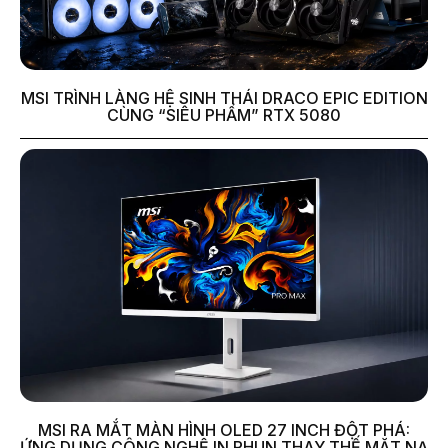
MSI TRÌNH LÀNG HỆ SINH THÁI DRACO EPIC EDITION
CÙNG “SIÊU PHẨM” RTX 5080
MSI RA MẮT MÀN HÌNH OLED 27 INCH ĐỘT PHÁ:
ỨNG DỤNG CÔNG NGHỆ IN PHUN THAY THẾ MẶT NẠ