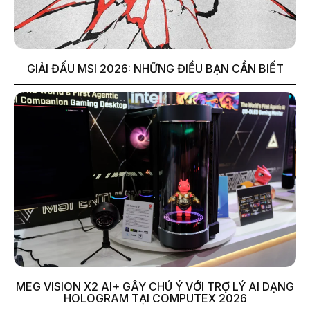
GIẢI ĐẤU MSI 2026: NHỮNG ĐIỀU BẠN CẦN BIẾT
MEG VISION X2 AI+ GÂY CHÚ Ý VỚI TRỢ LÝ AI DẠNG
HOLOGRAM TẠI COMPUTEX 2026