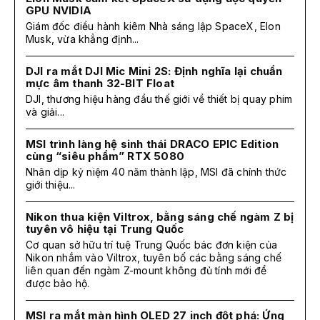
GPU NVIDIA
Giám đốc điều hành kiêm Nhà sáng lập SpaceX, Elon
Musk, vừa khẳng định...
DJI ra mắt DJI Mic Mini 2S: Định nghĩa lại chuẩn
mực âm thanh 32-BIT Float
DJI, thương hiệu hàng đầu thế giới về thiết bị quay phim
và giải...
MSI trình làng hệ sinh thái DRACO EPIC Edition
cùng “siêu phẩm” RTX 5080
Nhân dịp kỷ niệm 40 năm thành lập, MSI đã chính thức
giới thiệu...
Nikon thua kiện Viltrox, bằng sáng chế ngàm Z bị
tuyên vô hiệu tại Trung Quốc
Cơ quan sở hữu trí tuệ Trung Quốc bác đơn kiện của
Nikon nhắm vào Viltrox, tuyên bố các bằng sáng chế
liên quan đến ngàm Z-mount không đủ tính mới để
được bảo hộ.
MSI ra mắt màn hình OLED 27 inch đột phá: Ứng