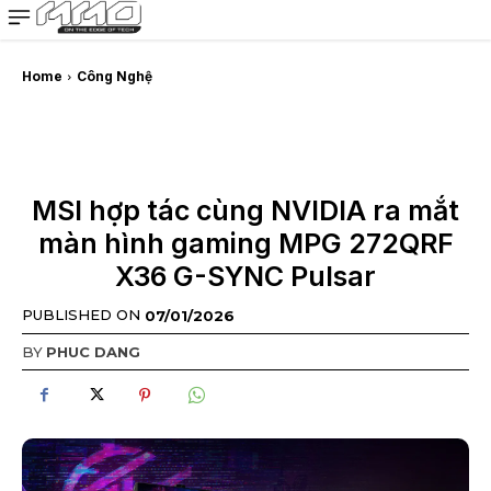
MMOSITE - Thông tin công nghệ
Bài viết nổi bật
Home
Công Nghệ
MSI hợp tác cùng NVIDIA ra mắt
màn hình gaming MPG 272QRF
X36 G-SYNC Pulsar
PUBLISHED ON
07/01/2026
BY
PHUC DANG