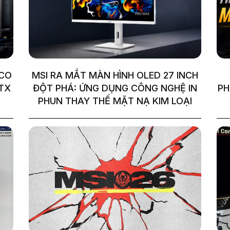
ACO
MSI RA MẮT MÀN HÌNH OLED 27 INCH
RTX
ĐỘT PHÁ: ỨNG DỤNG CÔNG NGHỆ IN
PH
PHUN THAY THẾ MẶT NẠ KIM LOẠI