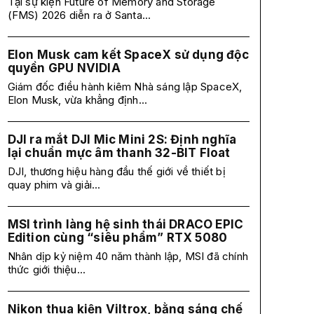
Tại sự kiện Future of Memory and Storage
(FMS) 2026 diễn ra ở Santa...
Elon Musk cam kết SpaceX sử dụng độc
quyền GPU NVIDIA
Giám đốc điều hành kiêm Nhà sáng lập SpaceX,
Elon Musk, vừa khẳng định...
DJI ra mắt DJI Mic Mini 2S: Định nghĩa
lại chuẩn mực âm thanh 32-BIT Float
DJI, thương hiệu hàng đầu thế giới về thiết bị
quay phim và giải...
MSI trình làng hệ sinh thái DRACO EPIC
Edition cùng “siêu phẩm” RTX 5080
Nhân dịp kỷ niệm 40 năm thành lập, MSI đã chính
thức giới thiệu...
Nikon thua kiện Viltrox, bằng sáng chế