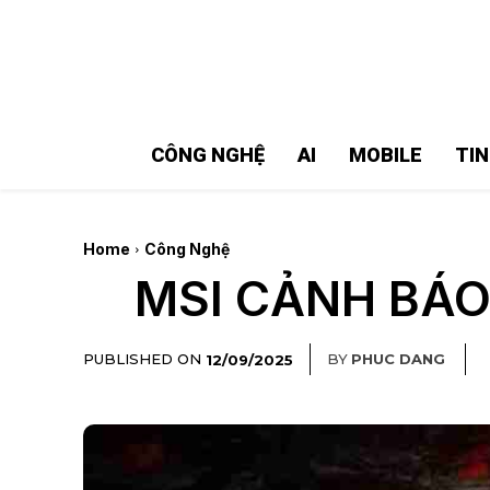
MMOSITE - Thông tin công nghệ
Bài viết nổi bật
CÔNG NGHỆ
AI
MOBILE
TI
Home
Công Nghệ
MSI CẢNH BÁO
PUBLISHED ON
BY
PHUC DANG
12/09/2025