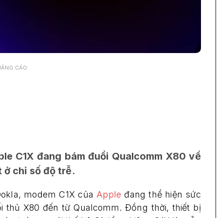
UẢNG CÁO
pple C1X đang bám đuổi Qualcomm X80 về
 ở chỉ số độ trễ.
ừ Ookla, modem C1X của
Apple
đang thể hiện sức
 thủ X80 đến từ Qualcomm. Đồng thời, thiết bị