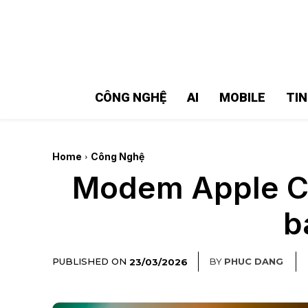
MMOSITE - Thông tin công nghệ
Bài viết nổi bật
CÔNG NGHỆ
AI
MOBILE
TI
Home
Công Nghệ
Modem Apple C1
b
PUBLISHED ON
BY
PHUC DANG
23/03/2026