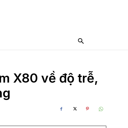
 X80 về độ trễ,
ng