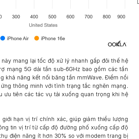
n này mang lại tốc độ xử lý nhanh gấp đôi thế hệ
 trợ mạng 5G dải tần sub-6GHz bao gồm các tần
ắng khả năng kết nối băng tần mmWave. Điểm nổi
ứng thông minh với tình trạng tắc nghẽn mạng.
ệu ưu tiên các tác vụ tải xuống quan trọng khi hệ
iới hạn vị trí chính xác, giúp giảm thiểu lượng
ông tin vị trí từ cấp độ đường phố xuống cấp độ
 thụ điện năng ít hơn 30% so với modem trang bị