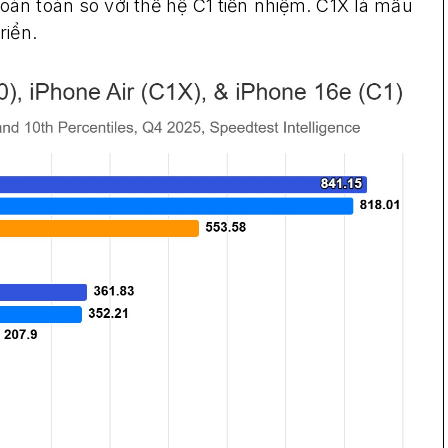
oàn toàn so với thế hệ C1 tiền nhiệm. C1X là mẫu
riển.