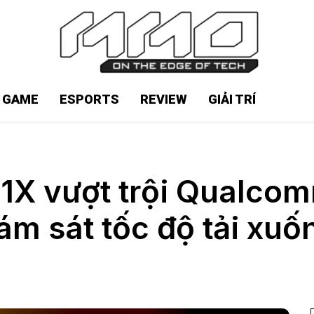
N GAME
ESPORTS
REVIEW
GIẢI TRÍ
X vượt trội Qualcomm
ám sát tốc độ tải xuố