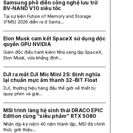
Samsung phô diễn công nghệ lưu trữ
BV-NAND V10 siêu tốc
Tại sự kiện Future of Memory and Storage
(FMS) 2026 diễn ra ở Santa...
Elon Musk cam kết SpaceX sử dụng độc
quyền GPU NVIDIA
Giám đốc điều hành kiêm Nhà sáng lập SpaceX,
Elon Musk, vừa khẳng định...
DJI ra mắt DJI Mic Mini 2S: Định nghĩa
lại chuẩn mực âm thanh 32-BIT Float
DJI, thương hiệu hàng đầu thế giới về thiết bị
quay phim và giải...
MSI trình làng hệ sinh thái DRACO EPIC
Edition cùng “siêu phẩm” RTX 5080
Nhân dịp kỷ niệm 40 năm thành lập, MSI đã chính
thức giới thiệu...