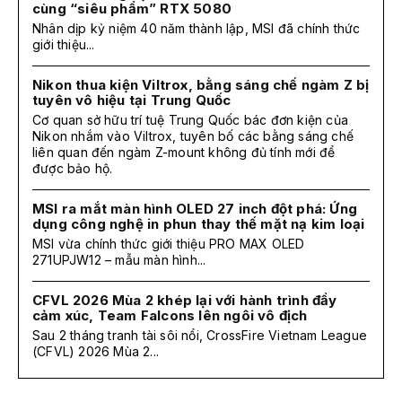
cùng “siêu phẩm” RTX 5080
Nhân dịp kỷ niệm 40 năm thành lập, MSI đã chính thức
giới thiệu...
Nikon thua kiện Viltrox, bằng sáng chế ngàm Z bị
tuyên vô hiệu tại Trung Quốc
Cơ quan sở hữu trí tuệ Trung Quốc bác đơn kiện của
Nikon nhắm vào Viltrox, tuyên bố các bằng sáng chế
liên quan đến ngàm Z-mount không đủ tính mới để
được bảo hộ.
MSI ra mắt màn hình OLED 27 inch đột phá: Ứng
dụng công nghệ in phun thay thế mặt nạ kim loại
MSI vừa chính thức giới thiệu PRO MAX OLED
271UPJW12 – mẫu màn hình...
CFVL 2026 Mùa 2 khép lại với hành trình đầy
cảm xúc, Team Falcons lên ngôi vô địch
Sau 2 tháng tranh tài sôi nổi, CrossFire Vietnam League
(CFVL) 2026 Mùa 2...