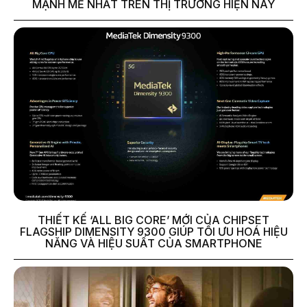
MẠNH MẼ NHẤT TRÊN THỊ TRƯỜNG HIỆN NAY
THIẾT KẾ ‘ALL BIG CORE’ MỚI CỦA CHIPSET
FLAGSHIP DIMENSITY 9300 GIÚP TỐI ƯU HOÁ HIỆU
NĂNG VÀ HIỆU SUẤT CỦA SMARTPHONE