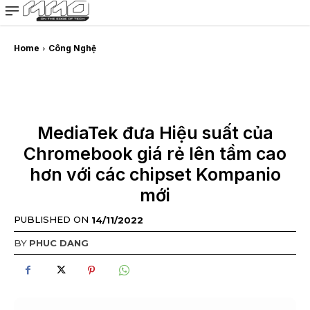
MMOSITE - Thông tin công nghệ
Bài viết nổi bật
Home
Công Nghệ
MediaTek đưa Hiệu suất của
Chromebook giá rẻ lên tầm cao
hơn với các chipset Kompanio
mới
PUBLISHED ON
14/11/2022
BY
PHUC DANG