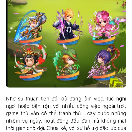
Nhờ sự thuận tiện đó, dù đang làm việc, lúc nghỉ
ngơi hoặc bận rộn với nhiều công việc ngoài trời,
game thủ vẫn có thể tranh thủ… cày cuốc những
nhiệm vụ ngày, hoạt động đều đặn mà không mất
thời gian chờ đợi. Chưa kể, với sự hỗ trợ đắc lực của