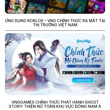
ỨNG DỤNG ROBLOX – VNG CHÍNH THỨC RA MẮT TẠI
THỊ TRƯỜNG VIỆT NAM
VNGGAMES CHÍNH THỨC PHÁT HÀNH GHOST
STORY: THIỆN NỮ TOÀN KHU VỰC ĐÔNG NAM Á