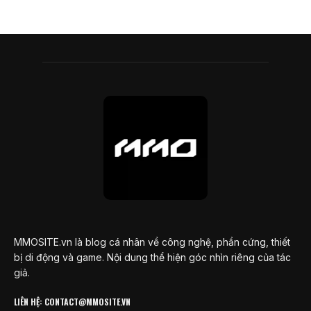
MMOSITE.vn là blog cá nhân về công nghệ, phần cứng, thiết
bị di động và game. Nội dung thể hiện góc nhìn riêng của tác
giả.
LIÊN HỆ: CONTACT@MMOSITE.VN