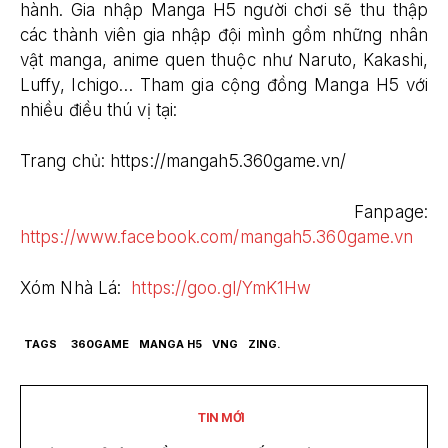
hành. Gia nhập Manga H5 người chơi sẽ thu thập
các thành viên gia nhập đội mình gồm những nhân
vật manga, anime quen thuộc như Naruto, Kakashi,
Luffy, Ichigo… Tham gia cộng đồng Manga H5 với
nhiều điều thú vị tại:
Trang chủ: https://mangah5.360game.vn/
Fanpage:
https://www.facebook.com/mangah5.360game.vn
Xóm Nhà Lá:
https://goo.gl/YmK1Hw
TAGS
360GAME
MANGA H5
VNG
ZING.
TIN MỚI