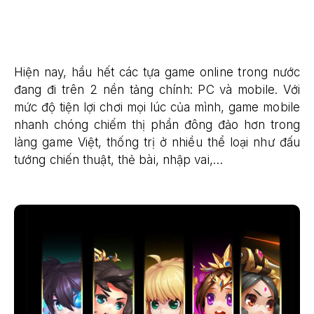
Hiện nay, hầu hết các tựa game online trong nước
đang đi trên 2 nền tảng chính: PC và mobile. Với
mức độ tiện lợi chơi mọi lúc của mình, game mobile
nhanh chóng chiếm thị phần đông đảo hơn trong
làng game Việt, thống trị ở nhiều thể loại như đấu
tướng chiến thuật, thẻ bài, nhập vai,…