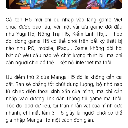
Cái tên H5 mới chỉ du nhập vào làng game Việt
chưa được bao lâu, với một vài tựa game đời đầu
như Yugi H5, Nông Trại H5, Kiếm Linh H5,… Theo
đó, dòng game H5 có thể chơi trên bất kỳ thiết bị
nào như PC, mobile, iPad,… Game không đòi hỏi
bất cứ yêu cầu nào về chất lượng thiết bị, mà chỉ
cần người chơi có thể… kết nối internet mà thôi.
Ưu điểm thứ 2 của Manga H5 đó là không cần cài
đặt. Bạn sẽ chẳng tốt chút dung lượng, bộ nhớ nào
từ chiếc điện thoại xinh xắn của mình, mà chỉ cần
nhấp vào đường link dẫn thẳng tới game mà thôi.
Tốc độ load dữ liệu, tải trận nhân vật của mình cực
nhanh, chỉ mất tầm 3 – 5 giây là người chơi có thể
gia nhập Manga H5 một cách đơn giản.