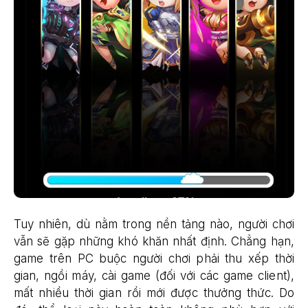
Tuy nhiên, dù nằm trong nền tảng nào, người chơi
vẫn sẽ gặp những khó khăn nhất định. Chẳng hạn,
game trên PC buộc người chơi phải thu xếp thời
gian, ngồi máy, cài game (đối với các game client),
mất nhiều thời gian rồi mới được thưởng thức. Do