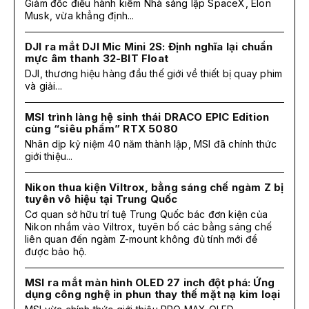
Giám đốc điều hành kiêm Nhà sáng lập SpaceX, Elon
Musk, vừa khẳng định...
DJI ra mắt DJI Mic Mini 2S: Định nghĩa lại chuẩn
mực âm thanh 32-BIT Float
DJI, thương hiệu hàng đầu thế giới về thiết bị quay phim
và giải...
MSI trình làng hệ sinh thái DRACO EPIC Edition
cùng “siêu phẩm” RTX 5080
Nhân dịp kỷ niệm 40 năm thành lập, MSI đã chính thức
giới thiệu...
Nikon thua kiện Viltrox, bằng sáng chế ngàm Z bị
tuyên vô hiệu tại Trung Quốc
Cơ quan sở hữu trí tuệ Trung Quốc bác đơn kiện của
Nikon nhắm vào Viltrox, tuyên bố các bằng sáng chế
liên quan đến ngàm Z-mount không đủ tính mới để
được bảo hộ.
MSI ra mắt màn hình OLED 27 inch đột phá: Ứng
dụng công nghệ in phun thay thế mặt nạ kim loại