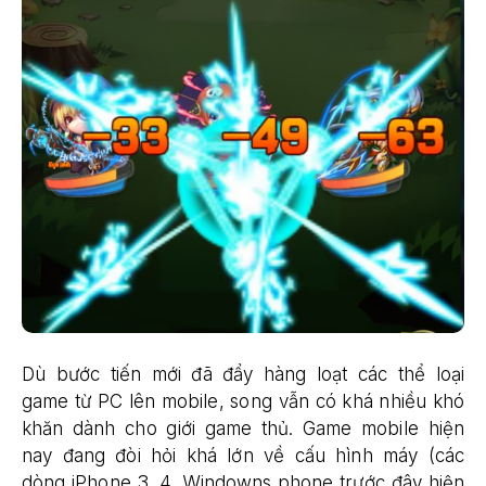
Dù bước tiến mới đã đẩy hàng loạt các thể loại
game từ PC lên mobile, song vẫn có khá nhiều khó
khăn dành cho giới game thủ. Game mobile hiện
nay đang đòi hỏi khá lớn về cấu hình máy (các
dòng iPhone 3, 4, Windowns phone trước đây hiện