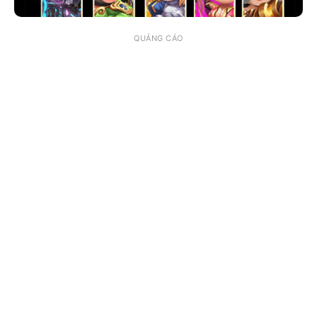
QUẢNG CÁO