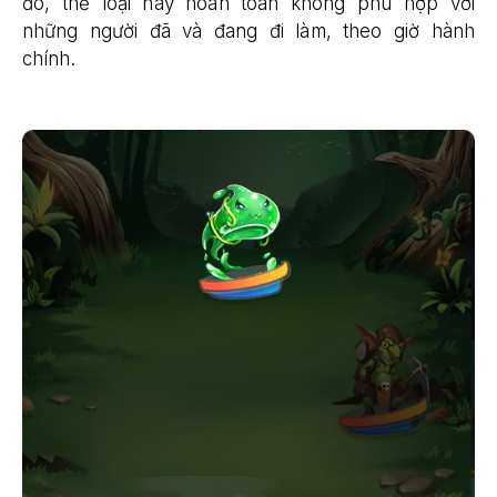
đó, thể loại này hoàn toàn không phù hợp với
những người đã và đang đi làm, theo giờ hành
chính.