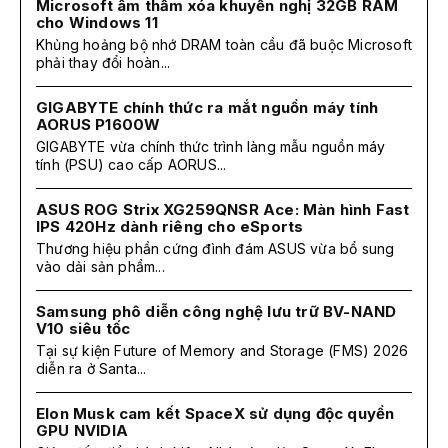
Microsoft âm thầm xóa khuyến nghị 32GB RAM
cho Windows 11
Khủng hoảng bộ nhớ DRAM toàn cầu đã buộc Microsoft
phải thay đổi hoàn...
GIGABYTE chính thức ra mắt nguồn máy tính
AORUS P1600W
GIGABYTE vừa chính thức trình làng mẫu nguồn máy
tính (PSU) cao cấp AORUS...
ASUS ROG Strix XG259QNSR Ace: Màn hình Fast
IPS 420Hz dành riêng cho eSports
Thương hiệu phần cứng đình đám ASUS vừa bổ sung
vào dải sản phẩm...
Samsung phô diễn công nghệ lưu trữ BV-NAND
V10 siêu tốc
Tại sự kiện Future of Memory and Storage (FMS) 2026
diễn ra ở Santa...
Elon Musk cam kết SpaceX sử dụng độc quyền
GPU NVIDIA