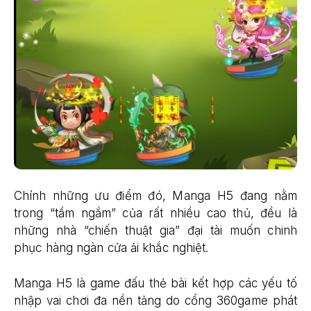
Chính những ưu điểm đó, Manga H5 đang nằm
trong “tầm ngắm” của rất nhiều cao thủ, đều là
những nhà “chiến thuật gia” đại tài muốn chinh
phục hàng ngàn cửa ải khắc nghiệt.
Manga H5 là game đấu thẻ bài kết hợp các yếu tố
nhập vai chơi đa nền tảng do cổng 360game phát