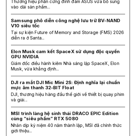
Thương hiệu phần cứng đình đám ASUS vừa bổ sung
vào dải sản phẩm...
Samsung phô diễn công nghệ lưu trữ BV-NAND
V10 siêu tốc
Tại sự kiện Future of Memory and Storage (FMS) 2026
diễn ra ở Santa...
Elon Musk cam kết SpaceX sử dụng độc quyền
GPU NVIDIA
Giám đốc điều hành kiêm Nhà sáng lập SpaceX, Elon
Musk, vừa khẳng định...
DJI ra mắt DJI Mic Mini 2S: Định nghĩa lại chuẩn
mực âm thanh 32-BIT Float
DJI, thương hiệu hàng đầu thế giới về thiết bị quay phim
và giải...
MSI trình làng hệ sinh thái DRACO EPIC Edition
cùng “siêu phẩm” RTX 5080
Nhân dịp kỷ niệm 40 năm thành lập, MSI đã chính thức
giới thiệu...