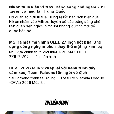
Nikon thua kiện Viltrox, bằng sáng chế ngàm Z bị
tuyên vô hiệu tại Trung Quốc
Cơ quan sở hữu trí tuệ Trung Quốc bác đơn kiện của
Nikon nhắm vào Viltrox, tuyên bố các bằng sáng chế
liên quan đến ngàm Z-mount không đủ tính mới để
được bảo hộ.
MSI ra mắt màn hình OLED 27 inch đột phá: Ứng
dụng công nghệ in phun thay thế mặt nạ kim loại
MSI vừa chính thức giới thiệu PRO MAX OLED
271UPJW12 – mẫu màn hình...
CFVL 2026 Mùa 2 khép lại với hành trình đầy
cảm xúc, Team Falcons lên ngôi vô địch
Sau 2 tháng tranh tài sôi nổi, CrossFire Vietnam League
(CFVL) 2026 Mùa 2...
TIN LIÊN QUAN