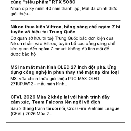
cùng “siêu phẩm” RTX 5080
Nhân dịp kỷ niệm 40 năm thành lập, MSI đã chính thức
giới thiệu...
Nikon thua kiện Viltrox, bằng sáng chế ngàm Z bị
tuyên vô hiệu tại Trung Quốc
Cơ quan sở hữu trí tuệ Trung Quốc bác đơn kiện của
Nikon nhắm vào Viltrox, tuyên bố các bằng sáng chế
liên quan đến ngàm Z-mount không đủ tính mới để
được bảo hộ.
MSI ra mắt màn hình OLED 27 inch đột phá: Ứng
dụng công nghệ in phun thay thế mặt nạ kim loại
MSI vừa chính thức giới thiệu PRO MAX OLED
271UPJW12 – mẫu màn hình...
CFVL 2026 Mùa 2 khép lại với hành trình đầy
cảm xúc, Team Falcons lên ngôi vô địch
Sau 2 tháng tranh tài sôi nổi, CrossFire Vietnam League
(CFVL) 2026 Mùa 2...