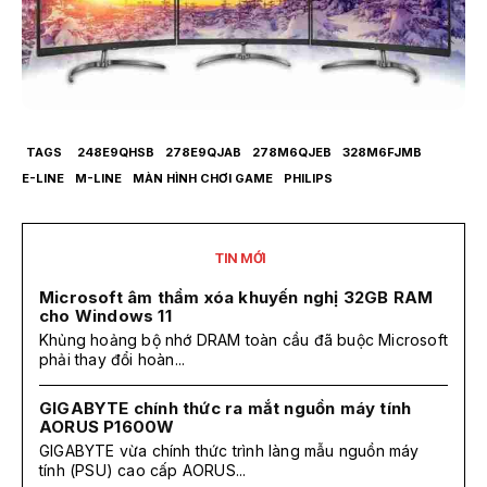
TAGS
248E9QHSB
278E9QJAB
278M6QJEB
328M6FJMB
E-LINE
M-LINE
MÀN HÌNH CHƠI GAME
PHILIPS
TIN MỚI
Microsoft âm thầm xóa khuyến nghị 32GB RAM
cho Windows 11
Khủng hoảng bộ nhớ DRAM toàn cầu đã buộc Microsoft
phải thay đổi hoàn...
GIGABYTE chính thức ra mắt nguồn máy tính
AORUS P1600W
GIGABYTE vừa chính thức trình làng mẫu nguồn máy
tính (PSU) cao cấp AORUS...