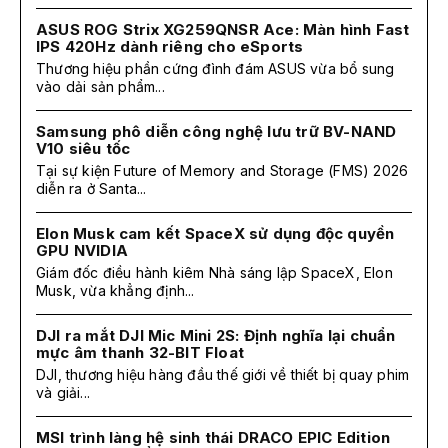
ASUS ROG Strix XG259QNSR Ace: Màn hình Fast
IPS 420Hz dành riêng cho eSports
Thương hiệu phần cứng đình đám ASUS vừa bổ sung
vào dải sản phẩm...
Samsung phô diễn công nghệ lưu trữ BV-NAND
V10 siêu tốc
Tại sự kiện Future of Memory and Storage (FMS) 2026
diễn ra ở Santa...
Elon Musk cam kết SpaceX sử dụng độc quyền
GPU NVIDIA
Giám đốc điều hành kiêm Nhà sáng lập SpaceX, Elon
Musk, vừa khẳng định...
DJI ra mắt DJI Mic Mini 2S: Định nghĩa lại chuẩn
mực âm thanh 32-BIT Float
DJI, thương hiệu hàng đầu thế giới về thiết bị quay phim
và giải...
MSI trình làng hệ sinh thái DRACO EPIC Edition