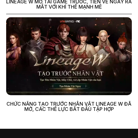
LINEAGE W MỞ TẢI GAME TRƯỚC, TIẾN VỀ NGÀY RA
MẮT VỚI KHÍ THẾ MẠNH MẼ
CHỨC NĂNG TẠO TRƯỚC NHÂN VẬT LINEAGE W ĐÃ
MỞ, CÁC THẾ LỰC BẮT ĐẦU TẬP HỢP