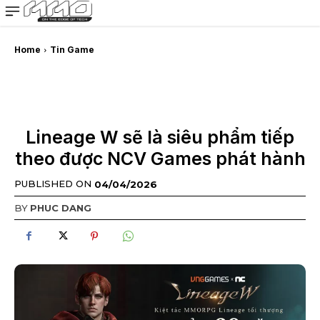
MMOSITE - Thông tin công nghệ
Bài viết nổi bật
Home
Tin Game
Lineage W sẽ là siêu phẩm tiếp
theo được NCV Games phát hành
PUBLISHED ON
04/04/2026
BY
PHUC DANG