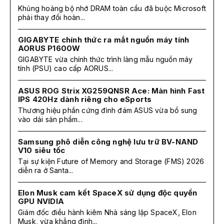
Khủng hoảng bộ nhớ DRAM toàn cầu đã buộc Microsoft
phải thay đổi hoàn...
GIGABYTE chính thức ra mắt nguồn máy tính
AORUS P1600W
GIGABYTE vừa chính thức trình làng mẫu nguồn máy
tính (PSU) cao cấp AORUS...
ASUS ROG Strix XG259QNSR Ace: Màn hình Fast
IPS 420Hz dành riêng cho eSports
Thương hiệu phần cứng đình đám ASUS vừa bổ sung
vào dải sản phẩm...
Samsung phô diễn công nghệ lưu trữ BV-NAND
V10 siêu tốc
Tại sự kiện Future of Memory and Storage (FMS) 2026
diễn ra ở Santa...
Elon Musk cam kết SpaceX sử dụng độc quyền
GPU NVIDIA
Giám đốc điều hành kiêm Nhà sáng lập SpaceX, Elon
Musk, vừa khẳng định...