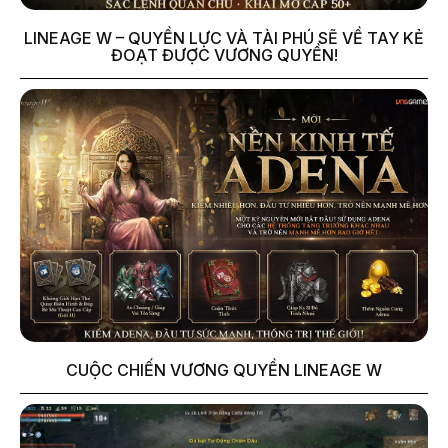
LINEAGE W – QUYỀN LỰC VÀ TÀI PHÚ SẼ VỀ TAY KẺ
ĐOẠT ĐƯỢC VƯƠNG QUYỀN!
CUỘC CHIẾN VƯƠNG QUYỀN LINEAGE W