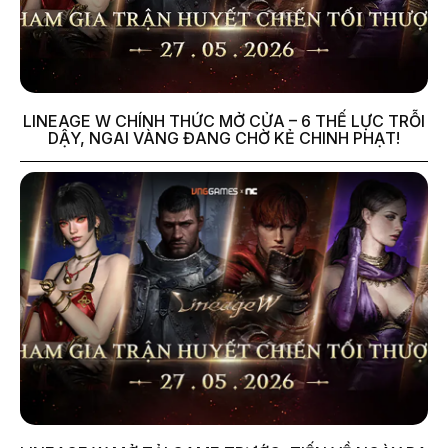
LINEAGE W CHÍNH THỨC MỞ CỬA – 6 THẾ LỰC TRỖI
DẬY, NGAI VÀNG ĐANG CHỜ KẺ CHINH PHẠT!