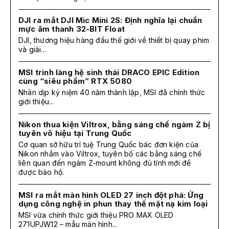
DJI ra mắt DJI Mic Mini 2S: Định nghĩa lại chuẩn
mực âm thanh 32-BIT Float
DJI, thương hiệu hàng đầu thế giới về thiết bị quay phim
và giải...
MSI trình làng hệ sinh thái DRACO EPIC Edition
cùng “siêu phẩm” RTX 5080
Nhân dịp kỷ niệm 40 năm thành lập, MSI đã chính thức
giới thiệu...
Nikon thua kiện Viltrox, bằng sáng chế ngàm Z bị
tuyên vô hiệu tại Trung Quốc
Cơ quan sở hữu trí tuệ Trung Quốc bác đơn kiện của
Nikon nhắm vào Viltrox, tuyên bố các bằng sáng chế
liên quan đến ngàm Z-mount không đủ tính mới để
được bảo hộ.
MSI ra mắt màn hình OLED 27 inch đột phá: Ứng
dụng công nghệ in phun thay thế mặt nạ kim loại
MSI vừa chính thức giới thiệu PRO MAX OLED
271UPJW12 – mẫu màn hình...