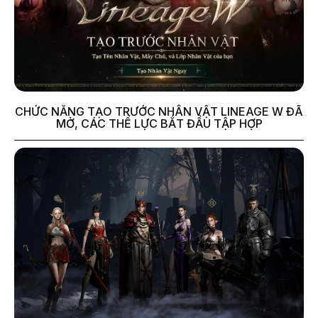
CHỨC NĂNG TẠO TRƯỚC NHÂN VẬT LINEAGE W ĐÃ
MỞ, CÁC THẾ LỰC BẮT ĐẦU TẬP HỢP