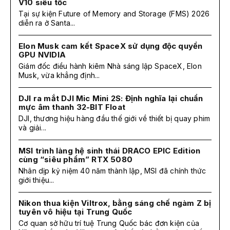
V10 siêu tốc
Tại sự kiện Future of Memory and Storage (FMS) 2026
diễn ra ở Santa...
Elon Musk cam kết SpaceX sử dụng độc quyền
GPU NVIDIA
Giám đốc điều hành kiêm Nhà sáng lập SpaceX, Elon
Musk, vừa khẳng định...
DJI ra mắt DJI Mic Mini 2S: Định nghĩa lại chuẩn
mực âm thanh 32-BIT Float
DJI, thương hiệu hàng đầu thế giới về thiết bị quay phim
và giải...
MSI trình làng hệ sinh thái DRACO EPIC Edition
cùng “siêu phẩm” RTX 5080
Nhân dịp kỷ niệm 40 năm thành lập, MSI đã chính thức
giới thiệu...
Nikon thua kiện Viltrox, bằng sáng chế ngàm Z bị
tuyên vô hiệu tại Trung Quốc
Cơ quan sở hữu trí tuệ Trung Quốc bác đơn kiện của