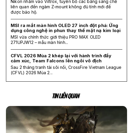
Nikon nhắm vào Viltrox, tuyên bố các bằng sáng chế
liên quan đến ngàm Z-mount không đủ tính mới để
được bảo hộ.
MSI ra mắt màn hình OLED 27 inch đột phá: Ứng
dụng công nghệ in phun thay thế mặt nạ kim loại
MSI vừa chính thức giới thiệu PRO MAX OLED
271UPJW12 – mẫu màn hình...
CFVL 2026 Mùa 2 khép lại với hành trình đầy
cảm xúc, Team Falcons lên ngôi vô địch
Sau 2 tháng tranh tài sôi nổi, CrossFire Vietnam League
(CFVL) 2026 Mùa 2...
TIN LIÊN QUAN