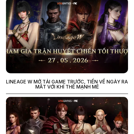
LINEAGE W MỞ TẢI GAME TRƯỚC, TIẾN VỀ NGÀY RA
MẮT VỚI KHÍ THẾ MẠNH MẼ