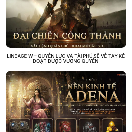
LINEAGE W – QUYỀN LỰC VÀ TÀI PHÚ SẼ VỀ TAY KẺ
ĐOẠT ĐƯỢC VƯƠNG QUYỀN!