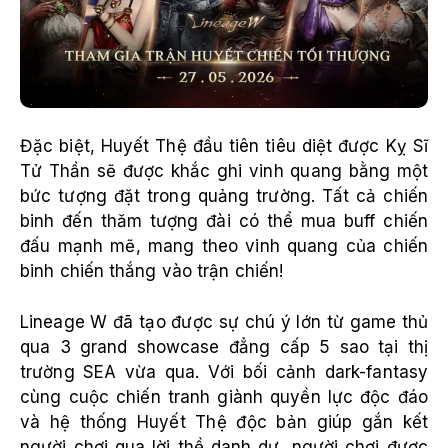
Đặc biệt, Huyết Thệ đầu tiên tiêu diệt được Kỵ Sĩ
Tử Thần sẽ được khắc ghi vinh quang bằng một
bức tượng đặt trong quảng trường. Tất cả chiến
binh đến thăm tượng đài có thể mua buff chiến
đấu mạnh mẽ, mang theo vinh quang của chiến
binh chiến thắng vào trận chiến!
Lineage W đã tạo được sự chú ý lớn từ game thủ
qua 3 grand showcase đẳng cấp 5 sao tại thị
trường SEA vừa qua. Với bối cảnh dark-fantasy
cùng cuộc chiến tranh giành quyền lực độc đáo
và hệ thống Huyết Thệ độc bản giúp gắn kết
người chơi qua lời thề danh dự, người chơi được