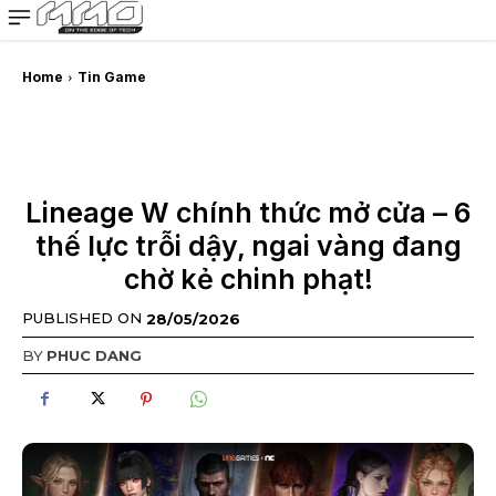
MMOSITE - Thông tin công nghệ
Bài viết nổi bật
Home
Tin Game
Lineage W chính thức mở cửa – 6
thế lực trỗi dậy, ngai vàng đang
chờ kẻ chinh phạt!
PUBLISHED ON
28/05/2026
BY
PHUC DANG