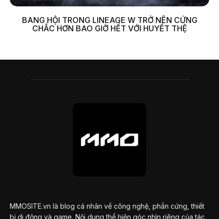
BANG HỘI TRONG LINEAGE W TRỞ NÊN CỨNG
CHẮC HƠN BAO GIỜ HẾT VỚI HUYẾT THỆ
MMOSITE.vn là blog cá nhân về công nghệ, phần cứng, thiết
bị di động và game. Nội dung thể hiện góc nhìn riêng của tác