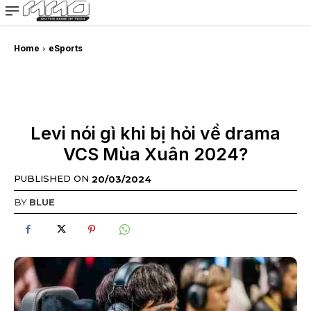
MMOSITE - Thông tin công nghệ
Bài viết nổi bật
Home
eSports
Levi nói gì khi bị hỏi về drama
VCS Mùa Xuân 2024?
PUBLISHED ON
20/03/2024
BY
BLUE