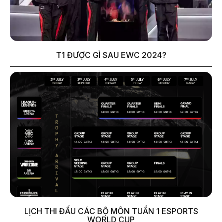
T1 ĐƯỢC GÌ SAU EWC 2024?
LỊCH THI ĐẤU CÁC BỘ MÔN TUẦN 1 ESPORTS
WORLD CUP