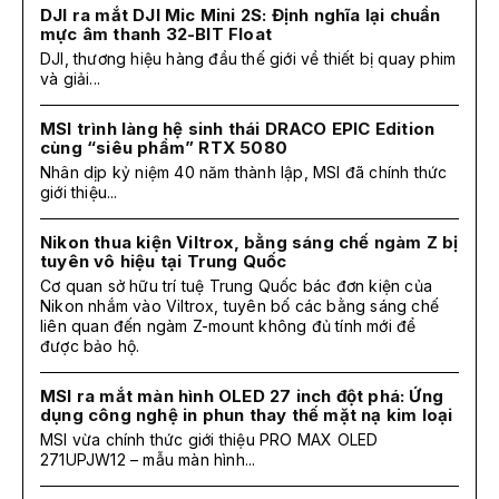
DJI ra mắt DJI Mic Mini 2S: Định nghĩa lại chuẩn
mực âm thanh 32-BIT Float
DJI, thương hiệu hàng đầu thế giới về thiết bị quay phim
và giải...
MSI trình làng hệ sinh thái DRACO EPIC Edition
cùng “siêu phẩm” RTX 5080
Nhân dịp kỷ niệm 40 năm thành lập, MSI đã chính thức
giới thiệu...
Nikon thua kiện Viltrox, bằng sáng chế ngàm Z bị
tuyên vô hiệu tại Trung Quốc
Cơ quan sở hữu trí tuệ Trung Quốc bác đơn kiện của
Nikon nhắm vào Viltrox, tuyên bố các bằng sáng chế
liên quan đến ngàm Z-mount không đủ tính mới để
được bảo hộ.
MSI ra mắt màn hình OLED 27 inch đột phá: Ứng
dụng công nghệ in phun thay thế mặt nạ kim loại
MSI vừa chính thức giới thiệu PRO MAX OLED
271UPJW12 – mẫu màn hình...