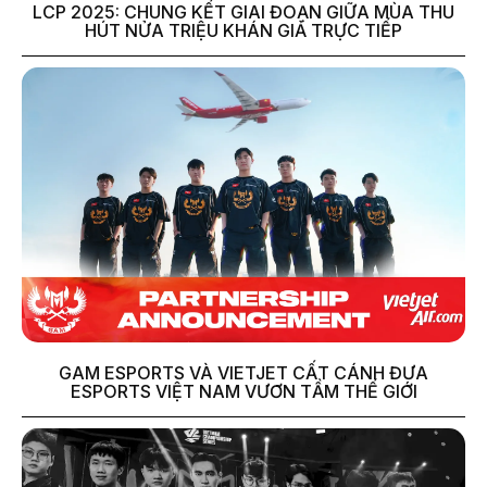
LCP 2025: CHUNG KẾT GIAI ĐOẠN GIỮA MÙA THU
HÚT NỬA TRIỆU KHÁN GIẢ TRỰC TIẾP
GAM ESPORTS VÀ VIETJET CẤT CÁNH ĐƯA
ESPORTS VIỆT NAM VƯƠN TẦM THẾ GIỚI