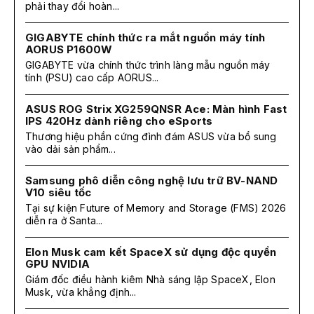
phải thay đổi hoàn...
GIGABYTE chính thức ra mắt nguồn máy tính
AORUS P1600W
GIGABYTE vừa chính thức trình làng mẫu nguồn máy
tính (PSU) cao cấp AORUS...
ASUS ROG Strix XG259QNSR Ace: Màn hình Fast
IPS 420Hz dành riêng cho eSports
Thương hiệu phần cứng đình đám ASUS vừa bổ sung
vào dải sản phẩm...
Samsung phô diễn công nghệ lưu trữ BV-NAND
V10 siêu tốc
Tại sự kiện Future of Memory and Storage (FMS) 2026
diễn ra ở Santa...
Elon Musk cam kết SpaceX sử dụng độc quyền
GPU NVIDIA
Giám đốc điều hành kiêm Nhà sáng lập SpaceX, Elon
Musk, vừa khẳng định...