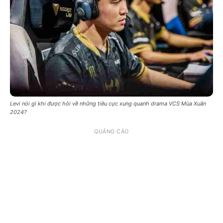
Levi nói gì khi được hỏi về những tiêu cực xung quanh drama VCS Mùa Xuân
2024?
QUẢNG CÁO