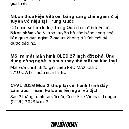
giới thiệu...
Nikon thua kiện Viltrox, bằng sáng chế ngàm Z bị
tuyên vô hiệu tại Trung Quốc
Cơ quan sở hữu trí tuệ Trung Quốc bác đơn kiện của
Nikon nhắm vào Viltrox, tuyên bố các bằng sáng chế
liên quan đến ngàm Z-mount không đủ tính mới để
được bảo hộ.
MSI ra mắt màn hình OLED 27 inch đột phá: Ứng
dụng công nghệ in phun thay thế mặt nạ kim loại
MSI vừa chính thức giới thiệu PRO MAX OLED
271UPJW12 – mẫu màn hình...
CFVL 2026 Mùa 2 khép lại với hành trình đầy
cảm xúc, Team Falcons lên ngôi vô địch
Sau 2 tháng tranh tài sôi nổi, CrossFire Vietnam League
(CFVL) 2026 Mùa 2...
TIN LIÊN QUAN