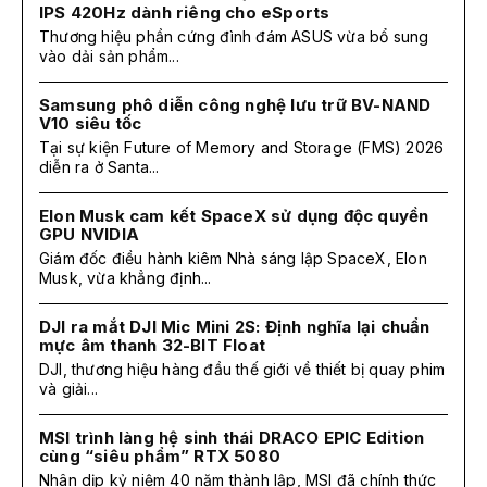
IPS 420Hz dành riêng cho eSports
Thương hiệu phần cứng đình đám ASUS vừa bổ sung
vào dải sản phẩm...
Samsung phô diễn công nghệ lưu trữ BV-NAND
V10 siêu tốc
Tại sự kiện Future of Memory and Storage (FMS) 2026
diễn ra ở Santa...
Elon Musk cam kết SpaceX sử dụng độc quyền
GPU NVIDIA
Giám đốc điều hành kiêm Nhà sáng lập SpaceX, Elon
Musk, vừa khẳng định...
DJI ra mắt DJI Mic Mini 2S: Định nghĩa lại chuẩn
mực âm thanh 32-BIT Float
DJI, thương hiệu hàng đầu thế giới về thiết bị quay phim
và giải...
MSI trình làng hệ sinh thái DRACO EPIC Edition
cùng “siêu phẩm” RTX 5080
Nhân dịp kỷ niệm 40 năm thành lập, MSI đã chính thức