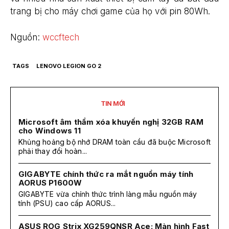
trang bị cho máy chơi game của họ với pin 80Wh.
Nguồn:
wccftech
TAGS
LENOVO LEGION GO 2
TIN MỚI
Microsoft âm thầm xóa khuyến nghị 32GB RAM
cho Windows 11
Khủng hoảng bộ nhớ DRAM toàn cầu đã buộc Microsoft
phải thay đổi hoàn...
GIGABYTE chính thức ra mắt nguồn máy tính
AORUS P1600W
GIGABYTE vừa chính thức trình làng mẫu nguồn máy
tính (PSU) cao cấp AORUS...
ASUS ROG Strix XG259QNSR Ace: Màn hình Fast