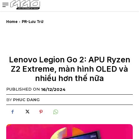
MMOSITE - Thông tin công nghệ
Bài viết nổi bật
Home
PR-Lưu Trữ
Lenovo Legion Go 2: APU Ryzen
Z2 Extreme, màn hình OLED và
nhiều hơn thế nữa
PUBLISHED ON
16/12/2024
BY
PHUC DANG