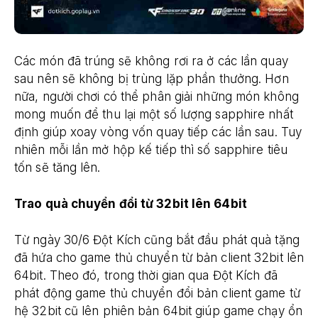
Các món đã trúng sẽ không rơi ra ở các lần quay
sau nên sẽ không bị trùng lặp phần thưởng. Hơn
nữa, người chơi có thể phân giải những món không
mong muốn để thu lại một số lượng sapphire nhất
định giúp xoay vòng vốn quay tiếp các lần sau. Tuy
nhiên mỗi lần mở hộp kế tiếp thì số sapphire tiêu
tốn sẽ tăng lên.
Trao quà chuyển đổi từ 32bit lên 64bit
Từ ngày 30/6 Đột Kích cũng bắt đầu phát quà tặng
đã hứa cho game thủ chuyển từ bản client 32bit lên
64bit. Theo đó, trong thời gian qua Đột Kích đã
phát động game thủ chuyển đổi bản client game từ
hệ 32bit cũ lên phiên bản 64bit giúp game chạy ổn