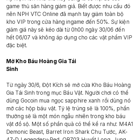
game thủ săn hàng giảm giá. Biết được nhu cầu đó
nên NPH VTC Online đã mạnh tay giảm toàn bộ
kho VIP trong cửa hàng ingame đến 50%. Sự kiện
giảm giá này sẽ kéo dài từ 0h00 ngày 30/06 đến
hết 06/07 và không áp dụng cho các vật phẩm VIP
đặc biệt.
Mở Kho Báu Hoàng Gia Tái
Sinh
Từ ngày 30/6, Đột Kích sẽ mở cửa Kho Báu Hoàng
Gia Tái Sinh trong mục Báu Vật. Người chơi có thể
dùng Gocoin mua ngọc sapphire xanh rồi dùng nó
mở các hộp báu vật. Tỷ lệ trúng sẽ là 100%, phần
thưởng sẽ là một món ngẫu nhiên trong kho báu
vật đồ sộ. Một số phần quà có thể kể ra như: M4A1
Demonic Beast, Barret Iron Shark Chu Tước, AK-
47-D Legendery-Red, QBZ03 Huyết Long, Jung