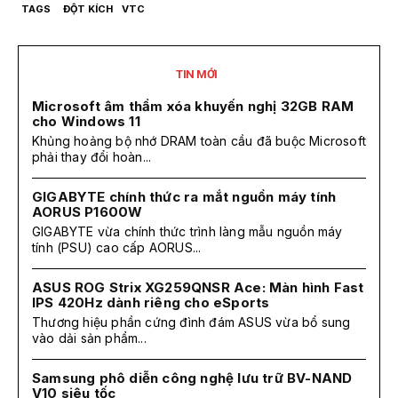
TAGS
ĐỘT KÍCH
VTC
TIN MỚI
Microsoft âm thầm xóa khuyến nghị 32GB RAM
cho Windows 11
Khủng hoảng bộ nhớ DRAM toàn cầu đã buộc Microsoft
phải thay đổi hoàn...
GIGABYTE chính thức ra mắt nguồn máy tính
AORUS P1600W
GIGABYTE vừa chính thức trình làng mẫu nguồn máy
tính (PSU) cao cấp AORUS...
ASUS ROG Strix XG259QNSR Ace: Màn hình Fast
IPS 420Hz dành riêng cho eSports
Thương hiệu phần cứng đình đám ASUS vừa bổ sung
vào dải sản phẩm...
Samsung phô diễn công nghệ lưu trữ BV-NAND
V10 siêu tốc