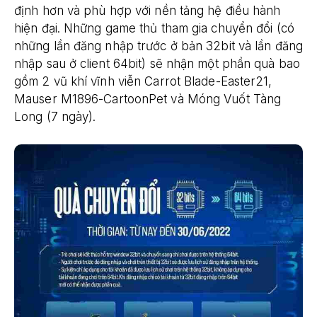
định hơn và phù hợp với nền tảng hệ điều hành
hiện đại. Những game thủ tham gia chuyển đổi (có
những lần đăng nhập trước ở bản 32bit và lần đăng
nhập sau ở client 64bit) sẽ nhận một phần quà bao
gồm 2 vũ khí vĩnh viễn Carrot Blade-Easter21,
Mauser M1896-CartoonPet và Móng Vuốt Tàng
Long (7 ngày).