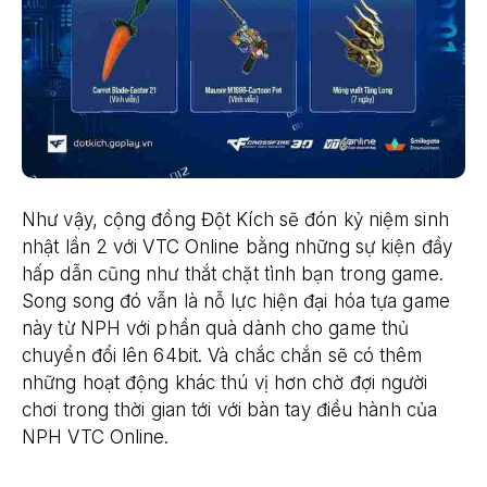
Như vậy, cộng đồng Đột Kích sẽ đón kỷ niệm sinh
nhật lần 2 với VTC Online bằng những sự kiện đầy
hấp dẫn cũng như thắt chặt tình bạn trong game.
Song song đó vẫn là nỗ lực hiện đại hóa tựa game
này từ NPH với phần quà dành cho game thủ
chuyển đổi lên 64bit. Và chắc chắn sẽ có thêm
những hoạt động khác thú vị hơn chờ đợi người
chơi trong thời gian tới với bàn tay điều hành của
NPH VTC Online.