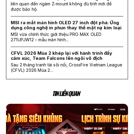
liên quan đến ngàm Z-mount không đủ tính mới để
được bảo hộ.
MSI ra mắt màn hình OLED 27 inch đột phá: Ứng
dụng công nghệ in phun thay thế mặt nạ kim loại
MSI vừa chính thức giới thiệu PRO MAX OLED
271UPJW12 – mẫu màn hình...
CFVL 2026 Mùa 2 khép lại với hành trình đầy
cảm xúc, Team Falcons lên ngôi vô địch
Sau 2 tháng tranh tài sôi nổi, CrossFire Vietnam League
(CFVL) 2026 Mùa 2...
TIN LIÊN QUAN