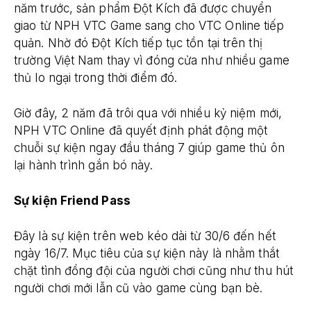
năm trước, sản phẩm Đột Kích đã được chuyển
giao từ NPH VTC Game sang cho VTC Online tiếp
quản. Nhờ đó Đột Kích tiếp tục tồn tại trên thị
trường Việt Nam thay vì đóng cửa như nhiều game
thủ lo ngại trong thời điểm đó.
Giờ đây, 2 năm đã trôi qua với nhiều kỷ niệm mới,
NPH VTC Online đã quyết định phát động một
chuỗi sự kiện ngay đầu tháng 7 giúp game thủ ôn
lại hành trình gắn bó này.
Sự kiện Friend Pass
Đây là sự kiện trên web kéo dài từ 30/6 đến hết
ngày 16/7. Mục tiêu của sự kiện này là nhằm thắt
chặt tình đồng đội của người chơi cũng như thu hút
người chơi mới lẫn cũ vào game cùng bạn bè.