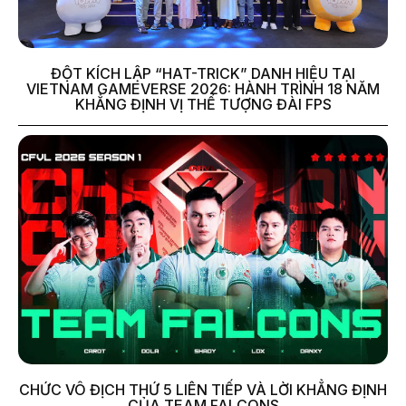
ĐỘT KÍCH LẬP “HAT-TRICK” DANH HIỆU TẠI
VIETNAM GAMEVERSE 2026: HÀNH TRÌNH 18 NĂM
KHẲNG ĐỊNH VỊ THẾ TƯỢNG ĐÀI FPS
CHỨC VÔ ĐỊCH THỨ 5 LIÊN TIẾP VÀ LỜI KHẲNG ĐỊNH
CỦA TEAM FALCONS