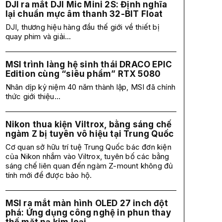
DJI ra mắt DJI Mic Mini 2S: Định nghĩa
lại chuẩn mực âm thanh 32-BIT Float
DJI, thương hiệu hàng đầu thế giới về thiết bị
quay phim và giải...
MSI trình làng hệ sinh thái DRACO EPIC
Edition cùng “siêu phẩm” RTX 5080
Nhân dịp kỷ niệm 40 năm thành lập, MSI đã chính
thức giới thiệu...
Nikon thua kiện Viltrox, bằng sáng chế
ngàm Z bị tuyên vô hiệu tại Trung Quốc
Cơ quan sở hữu trí tuệ Trung Quốc bác đơn kiện
của Nikon nhắm vào Viltrox, tuyên bố các bằng
sáng chế liên quan đến ngàm Z-mount không đủ
tính mới để được bảo hộ.
MSI ra mắt màn hình OLED 27 inch đột
phá: Ứng dụng công nghệ in phun thay