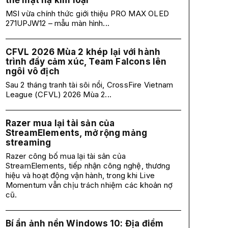
thế mặt nạ kim loại
MSI vừa chính thức giới thiệu PRO MAX OLED
271UPJW12 – mẫu màn hình...
CFVL 2026 Mùa 2 khép lại với hành
trình đầy cảm xúc, Team Falcons lên
ngôi vô địch
Sau 2 tháng tranh tài sôi nổi, CrossFire Vietnam
League (CFVL) 2026 Mùa 2...
Razer mua lại tài sản của
StreamElements, mở rộng mảng
streaming
Razer công bố mua lại tài sản của
StreamElements, tiếp nhận công nghệ, thương
hiệu và hoạt động vận hành, trong khi Live
Momentum vẫn chịu trách nhiệm các khoản nợ
cũ.
Bí ẩn ảnh nền Windows 10: Địa điểm