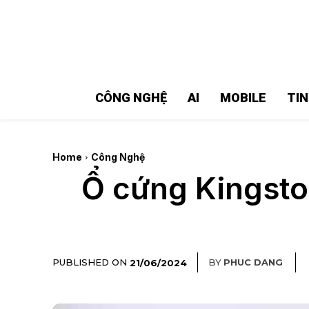
MMOSITE - Thông tin công nghệ
Bài viết nổi bật
CÔNG NGHỆ
AI
MOBILE
TI
Home
Công Nghệ
Ổ cứng Kingsto
PUBLISHED ON
BY
PHUC DANG
21/06/2024