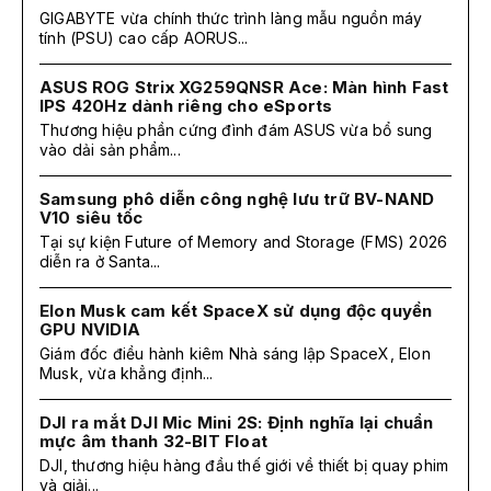
GIGABYTE vừa chính thức trình làng mẫu nguồn máy
tính (PSU) cao cấp AORUS...
ASUS ROG Strix XG259QNSR Ace: Màn hình Fast
IPS 420Hz dành riêng cho eSports
Thương hiệu phần cứng đình đám ASUS vừa bổ sung
vào dải sản phẩm...
Samsung phô diễn công nghệ lưu trữ BV-NAND
V10 siêu tốc
Tại sự kiện Future of Memory and Storage (FMS) 2026
diễn ra ở Santa...
Elon Musk cam kết SpaceX sử dụng độc quyền
GPU NVIDIA
Giám đốc điều hành kiêm Nhà sáng lập SpaceX, Elon
Musk, vừa khẳng định...
DJI ra mắt DJI Mic Mini 2S: Định nghĩa lại chuẩn
mực âm thanh 32-BIT Float
DJI, thương hiệu hàng đầu thế giới về thiết bị quay phim
và giải...