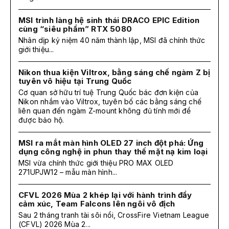
MSI trình làng hệ sinh thái DRACO EPIC Edition
cùng “siêu phẩm” RTX 5080
Nhân dịp kỷ niệm 40 năm thành lập, MSI đã chính thức
giới thiệu...
Nikon thua kiện Viltrox, bằng sáng chế ngàm Z bị
tuyên vô hiệu tại Trung Quốc
Cơ quan sở hữu trí tuệ Trung Quốc bác đơn kiện của
Nikon nhắm vào Viltrox, tuyên bố các bằng sáng chế
liên quan đến ngàm Z-mount không đủ tính mới để
được bảo hộ.
MSI ra mắt màn hình OLED 27 inch đột phá: Ứng
dụng công nghệ in phun thay thế mặt nạ kim loại
MSI vừa chính thức giới thiệu PRO MAX OLED
271UPJW12 – mẫu màn hình...
CFVL 2026 Mùa 2 khép lại với hành trình đầy
cảm xúc, Team Falcons lên ngôi vô địch
Sau 2 tháng tranh tài sôi nổi, CrossFire Vietnam League
(CFVL) 2026 Mùa 2...