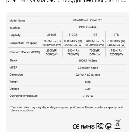
phát hiện và sửa các lỗi đọc/ghi theo thời gian thực.