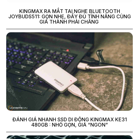
KINGMAX RA MẮT TAI NGHE BLUETOOTH
JOYBUDS511: GỌN NHẸ, ĐẦY ĐỦ TÍNH NĂNG CÙNG
GIÁ THÀNH PHẢI CHĂNG
ĐÁNH GIÁ NHANH SSD DI ĐỘNG KINGMAX KE31
480GB : NHỎ GỌN, GIÁ “NGON”