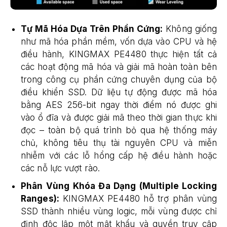
Tự Mã Hóa Dựa Trên Phần Cứng:
Không giống
như mã hóa phần mềm, vốn dựa vào CPU và hệ
điều hành, KINGMAX PE4480 thực hiện tất cả
các hoạt động mã hóa và giải mã hoàn toàn bên
trong công cụ phần cứng chuyên dụng của bộ
điều khiển SSD. Dữ liệu tự động được mã hóa
bằng AES 256-bit ngay thời điểm nó được ghi
vào ổ đĩa và được giải mã theo thời gian thực khi
đọc – toàn bộ quá trình bỏ qua hệ thống máy
chủ, không tiêu thụ tài nguyên CPU và miễn
nhiễm với các lỗ hổng cấp hệ điều hành hoặc
các nỗ lực vượt rào.
Phân Vùng Khóa Đa Dạng (Multiple Locking
Ranges):
KINGMAX PE4480 hỗ trợ phân vùng
SSD thành nhiều vùng logic, mỗi vùng được chỉ
định độc lập một mật khẩu và quyền truy cập