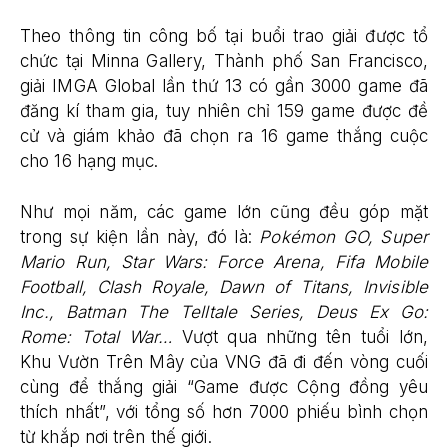
Theo thông tin công bố tại buổi trao giải được tổ
chức tại Minna Gallery, Thành phố San Francisco,
giải IMGA Global lần thứ 13 có gần 3000 game đã
đăng kí tham gia, tuy nhiên chỉ 159 game được đề
cử và giám khảo đã chọn ra 16 game thắng cuộc
cho 16 hạng mục.
Như mọi năm, các game lớn cũng đều góp mặt
trong sự kiện lần này, đó là:
Pokémon GO, Super
Mario Run, Star Wars: Force Arena, Fifa Mobile
Football, Clash Royale, Dawn of Titans, Invisible
Inc., Batman The Telltale Series, Deus Ex Go:
Rome: Total War…
Vượt qua những tên tuổi lớn,
Khu Vườn Trên Mây của VNG đã đi đến vòng cuối
cùng để thắng giải “Game được Cộng đồng yêu
thích nhất”, với tổng số hơn 7000 phiếu bình chọn
từ khắp nơi trên thế giới.