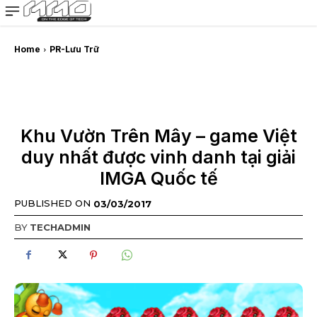
MMOSITE - Thông tin công nghệ
Bài viết nổi bật
Home
PR-Lưu Trữ
Khu Vườn Trên Mây – game Việt
duy nhất được vinh danh tại giải
IMGA Quốc tế
PUBLISHED ON
03/03/2017
BY
TECHADMIN