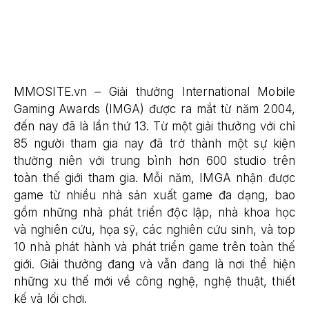
MMOSITE.vn – Giải thưởng International Mobile
Gaming Awards (IMGA) được ra mắt từ năm 2004,
đến nay đã là lần thứ 13. Từ một giải thưởng với chỉ
85 người tham gia nay đã trở thành một sự kiện
thường niên với trung bình hơn 600 studio trên
toàn thế giới tham gia. Mỗi năm, IMGA nhận được
game từ nhiều nhà sản xuất game đa dạng, bao
gồm những nhà phát triển độc lập, nhà khoa học
và nghiên cứu, họa sỹ, các nghiên cứu sinh, và top
10 nhà phát hành và phát triển game trên toàn thế
giới. Giải thưởng đang và vẫn đang là nơi thể hiện
những xu thế mới về công nghệ, nghệ thuật, thiết
kế và lối chơi.