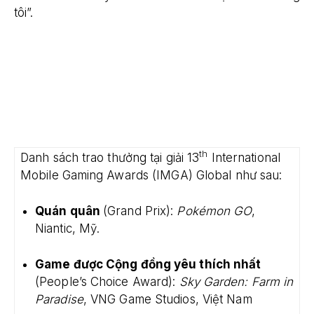
tôi”.
th
Danh sách trao thưởng tại giải 13
International
Mobile Gaming Awards (IMGA) Global như sau:
Quán quân
(Grand Prix):
Pokémon GO
,
Niantic, Mỹ.
Game được Cộng đồng yêu thích nhất
(People’s Choice Award):
Sky Garden: Farm in
Paradise
, VNG Game Studios, Việt Nam