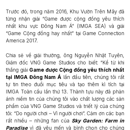
Trước đó, trong năm 2016, Khu Vườn Trên Mây đã
từng nhận giải “Game được cộng đồng yêu thích
nhất khu vực Đông Nam Á” (IMGA SEA) và giải
“Game Cộng đồng hay nhất” tại Game Connection
America 2017.
Chia sẻ về giải thưởng, ông Nguyễn Nhật Tuyên,
Giám đốc VNG Game Studios cho biết: “Kể từ khi
thắng giải
Game được Cộng đồng yêu thích nhất
tại IMGA Đông Nam Á
lần đầu tiên, chúng tôi rất
tự tin theo đuổi mục tiêu và tạo thêm kì tích tại
IMGA Toàn cầu lần thứ 13. Thành tựu này đã phản
ánh niềm tin của chúng tôi vào chất lượng các sản
phẩm của VNG Game Studios và triết lý của chúng
tôi: “Do người chơi – Vì người chơi”. Cảm ơn các bạn
rất nhiều – những fan của
Sky Garden: Farm in
Paradise
vì đã yêu mến và bình chọn cho chúng