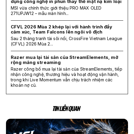
dụng công nghệ in phun thay thế mặt nạ kim loại
MSI vừa chính thức giới thiệu PRO MAX OLED
271UPJW12 – mẫu màn hình...
CFVL 2026 Mùa 2 khép lại với hành trình đầy
cảm xúc, Team Falcons lên ngôi vô địch
Sau 2 tháng tranh tài sôi nổi, CrossFire Vietnam League
(CFVL) 2026 Mùa 2...
Razer mua lại tài sản của StreamElements, mở
rộng mảng streaming
Razer công bố mua lại tài sản của StreamElements, tiếp
nhận công nghệ, thương hiệu và hoạt động vận hành,
trong khi Live Momentum vẫn chịu trách nhiệm các
khoản nợ cũ.
TIN LIÊN QUAN