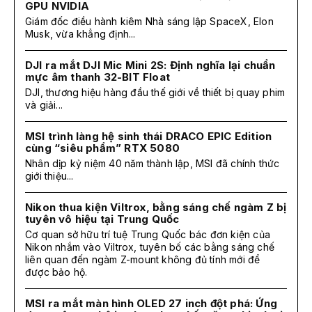
GPU NVIDIA
Giám đốc điều hành kiêm Nhà sáng lập SpaceX, Elon
Musk, vừa khẳng định...
DJI ra mắt DJI Mic Mini 2S: Định nghĩa lại chuẩn
mực âm thanh 32-BIT Float
DJI, thương hiệu hàng đầu thế giới về thiết bị quay phim
và giải...
MSI trình làng hệ sinh thái DRACO EPIC Edition
cùng “siêu phẩm” RTX 5080
Nhân dịp kỷ niệm 40 năm thành lập, MSI đã chính thức
giới thiệu...
Nikon thua kiện Viltrox, bằng sáng chế ngàm Z bị
tuyên vô hiệu tại Trung Quốc
Cơ quan sở hữu trí tuệ Trung Quốc bác đơn kiện của
Nikon nhắm vào Viltrox, tuyên bố các bằng sáng chế
liên quan đến ngàm Z-mount không đủ tính mới để
được bảo hộ.
MSI ra mắt màn hình OLED 27 inch đột phá: Ứng