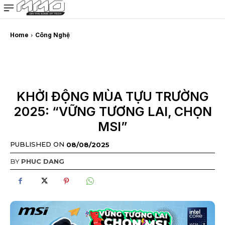
MMOSITE - Thông tin công nghệ
Bài viết nổi bật
Home
Công Nghệ
KHỞI ĐỘNG MÙA TỰU TRƯỜNG
2025: “VỮNG TƯƠNG LAI, CHỌN
MSI”
PUBLISHED ON
08/08/2025
BY
PHUC DANG