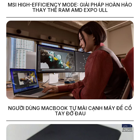
MSI HIGH-EFFICIENCY MODE: GIẢI PHÁP HOÀN HẢO
THAY THẾ RAM AMD EXPO ULL
NGƯỜI DÙNG MACBOOK TỰ MÀI CẠNH MÁY ĐỂ CỔ
TAY ĐỠ ĐAU