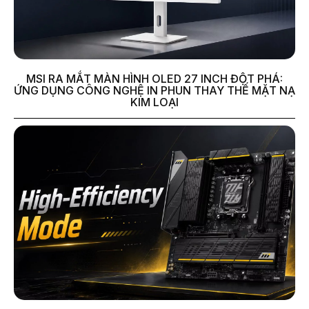
MSI RA MẮT MÀN HÌNH OLED 27 INCH ĐỘT PHÁ:
ỨNG DỤNG CÔNG NGHỆ IN PHUN THAY THẾ MẶT NẠ
KIM LOẠI