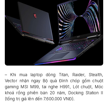
– Khi mua laptop dòng Titan, Raider, Stealth,
Vector nhận ngay Bộ quà Đỉnh chóp gồm chuột
gaming MSI M99, tai nghe H991, Lót chuột, Móc
khoá rồng phiên bản 20 năm, Docking Station II
(tổng trị giá lên đến 7.600.000 VNĐ).