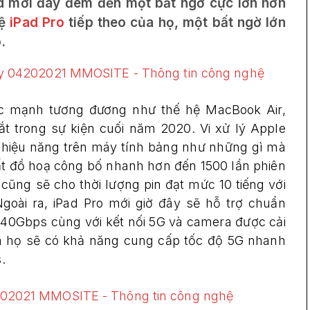
ed mới đây đem đến một bất ngờ cực lớn hơn
hệ
iPad Pro
tiếp theo của họ, một bất ngờ lớn
.
sức mạnh tương đương như thế hệ MacBook Air,
 trong sự kiện cuối năm 2020. Vi xử lý Apple
và hiệu năng trên máy tính bảng như những gì mà
uất đồ hoạ công bố nhanh hơn đến 1500 lần phiên
 cũng sẽ cho thời lượng pin đạt mức 10 tiếng với
Ngoài ra, iPad Pro mới giờ đây sẽ hỗ trợ chuẩn
 40Gbps cùng với kết nối 5G và camera được cải
của họ sẽ có khả năng cung cấp tốc độ 5G nhanh
.