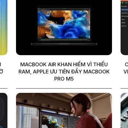
I
MACBOOK AIR KHAN HIẾM VÌ THIẾU
C
HỜ
RAM, APPLE ƯU TIÊN ĐẨY MACBOOK
V
PRO M5