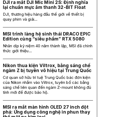
DJI ra mắt DJI Mic Mini 2S: Định nghĩa
lại chuẩn mực âm thanh 32-BIT Float
DJI, thương hiệu hàng đầu thế giới về thiết bị
quay phim và giải...
MSI trình làng hệ sinh thái DRACO EPIC
Edition cùng “siêu phẩm” RTX 5080
Nhân dịp kỷ niệm 40 năm thành lập, MSI đã chính
thức giới thiệu...
Nikon thua kiện Viltrox, bằng sáng chế
ngàm Z bị tuyên vô hiệu tại Trung Quốc
Cơ quan sở hữu trí tuệ Trung Quốc bác đơn kiện
của Nikon nhắm vào Viltrox, tuyên bố các bằng
sáng chế liên quan đến ngàm Z-mount không đủ
tính mới để được bảo hộ.
MSI ra mắt màn hình OLED 27 inch đột
phá: Ứng dụng công nghệ in phun thay