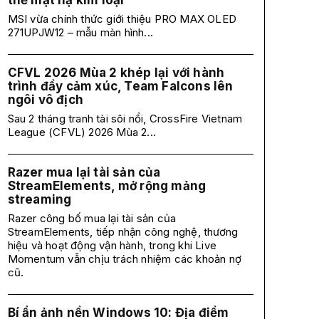
thế mặt nạ kim loại
MSI vừa chính thức giới thiệu PRO MAX OLED
271UPJW12 – mẫu màn hình...
CFVL 2026 Mùa 2 khép lại với hành
trình đầy cảm xúc, Team Falcons lên
ngôi vô địch
Sau 2 tháng tranh tài sôi nổi, CrossFire Vietnam
League (CFVL) 2026 Mùa 2...
Razer mua lại tài sản của
StreamElements, mở rộng mảng
streaming
Razer công bố mua lại tài sản của
StreamElements, tiếp nhận công nghệ, thương
hiệu và hoạt động vận hành, trong khi Live
Momentum vẫn chịu trách nhiệm các khoản nợ
cũ.
Bí ẩn ảnh nền Windows 10: Địa điểm