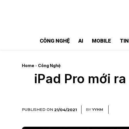
MMOSITE - Thông tin công nghệ
Bài viết nổi bật
CÔNG NGHỆ
AI
MOBILE
TI
Home
Công Nghệ
iPad Pro mới ra
PUBLISHED ON
BY
YYHM
21/04/2021