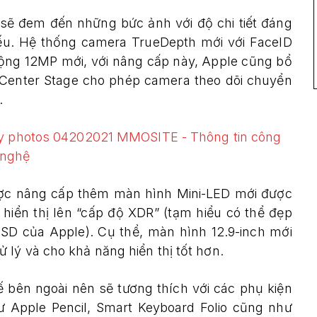
 sẽ đem đến những bức ảnh với độ chi tiết đáng
yếu. Hệ thống camera TrueDepth mới với FaceID
ộng 12MP mới, với nâng cấp này, Apple cũng bổ
 Center Stage cho phép camera theo dõi chuyển
.
được nâng cấp thêm màn hình Mini-LED mới được
 hiển thị lên “cấp độ XDR” (tạm hiểu có thể đẹp
SD của Apple). Cụ thể, màn hình 12.9-inch mới
lý và cho khả năng hiển thị tốt hơn.
kế bên ngoài nên sẽ tương thích với các phụ kiện
ư Apple Pencil, Smart Keyboard Folio cũng như