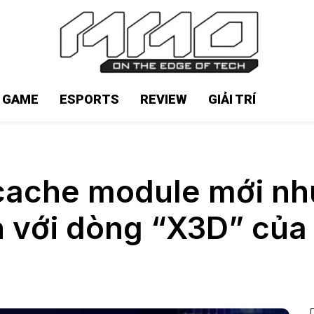
N GAME
ESPORTS
REVIEW
GIẢI TRÍ
n cache module mới 
h với dòng “X3D” củ