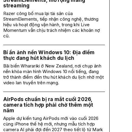
StreamElements, mở rộng mảng
streaming
Razer công bố mua lại tài sản của
StreamElements, tiếp nhận công nghệ, thương
hiệu và hoạt động vận hành, trong khi Live
Momentum vẫn chịu trách nhiệm các khoản nợ
cũ.
Bí ẩn ảnh nền Windows 10: Địa điểm
thực đang hút khách du lịch
Bãi biển Wharariki ở New Zealand, nơi chụp ảnh
nền khóa màn hình Windows 10 nổi tiếng, đang
trở thành điểm đến thu hút khách du lịch nhờ một
video lan truyền trên mạng.
AirPods chuẩn bị ra mắt cuối 2026,
camera tích hợp phải chờ thêm một
năm
Apple dự kiến tung AirPods mới vào cuối 2026
cùng iPhone thế hệ mới, nhưng mẫu tích hợp
camera AI phải đợi đến 2027 theo tiết lộ từ Mark