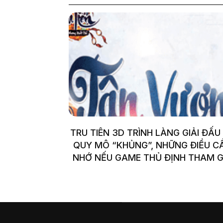
TRU TIÊN 3D TRÌNH LÀNG GIẢI ĐẤU
QUY MÔ “KHỦNG”, NHỮNG ĐIỀU C
NHỚ NẾU GAME THỦ ĐỊNH THAM G