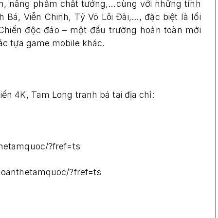
ện, nâng phẩm chất tướng,…cùng với những tính
á, Viễn Chinh, Tỷ Võ Lôi Đài,…, đặc biệt là lối
Chiến độc đáo – một đấu trường hoàn toàn mới
ác tựa game mobile khác.
n 4K, Tam Long tranh bá tại địa chỉ:
hetamquoc/?fref=ts
loanthetamquoc/?fref=ts