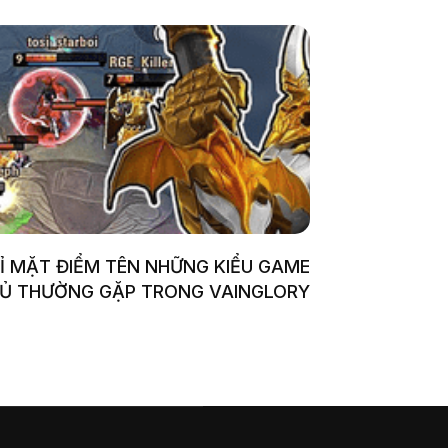
Ỉ MẶT ĐIỂM TÊN NHỮNG KIỂU GAME
Ủ THƯỜNG GẶP TRONG VAINGLORY