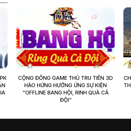
 PK
CỘNG ĐỒNG GAME THỦ TRU TIÊN 3D
CH
ẦN
HÀO HỨNG HƯỞNG ỨNG SỰ KIỆN
TH
IA
“OFFLINE BANG HỘI, RINH QUÀ CẢ
ĐỘI”