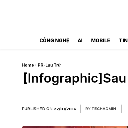
MMOSITE - Thông tin công nghệ
Bài viết nổi bật
CÔNG NGHỆ
AI
MOBILE
TI
Home
PR-Lưu Trữ
[Infographic]Sau
PUBLISHED ON
BY
TECHADMIN
22/01/2016