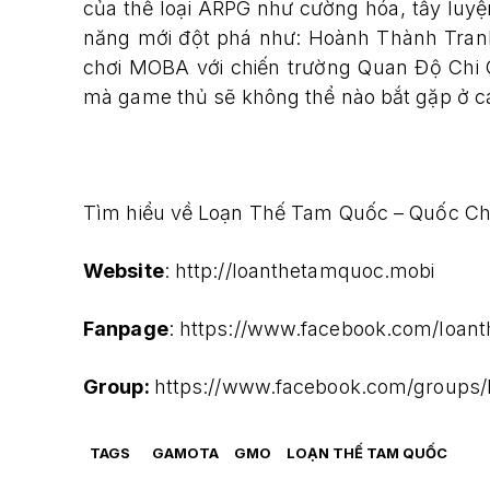
của thể loại ARPG như cường hóa, tẩy luy
năng mới đột phá như: Hoành Thành Tranh B
chơi MOBA với chiến trường Quan Độ Chi 
mà game thủ sẽ không thể nào bắt gặp ở c
Tìm hiểu về Loạn Thế Tam Quốc – Quốc Chiế
Website
: http://loanthetamquoc.mobi
Fanpage
: https://www.facebook.com/loant
Group:
https://www.facebook.com/groups/
TAGS
GAMOTA
GMO
LOẠN THẾ TAM QUỐC