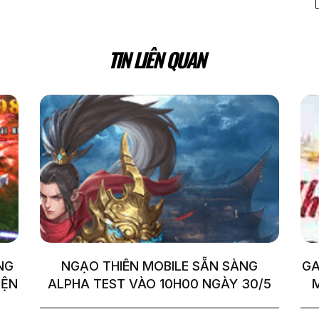
TIN LIÊN QUAN
NG
NGẠO THIÊN MOBILE SẴN SÀNG
GA
IỆN
ALPHA TEST VÀO 10H00 NGÀY 30/5