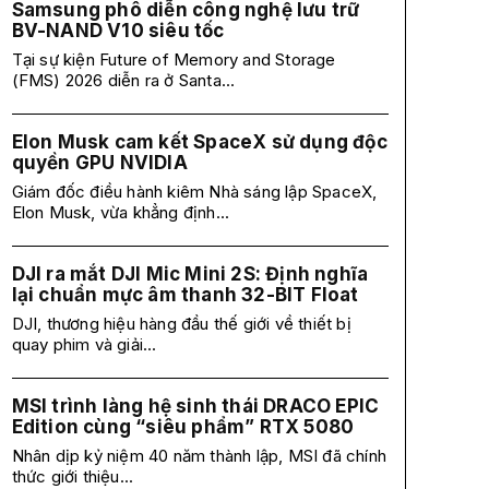
Samsung phô diễn công nghệ lưu trữ
BV-NAND V10 siêu tốc
Tại sự kiện Future of Memory and Storage
(FMS) 2026 diễn ra ở Santa...
Elon Musk cam kết SpaceX sử dụng độc
quyền GPU NVIDIA
Giám đốc điều hành kiêm Nhà sáng lập SpaceX,
Elon Musk, vừa khẳng định...
DJI ra mắt DJI Mic Mini 2S: Định nghĩa
lại chuẩn mực âm thanh 32-BIT Float
DJI, thương hiệu hàng đầu thế giới về thiết bị
quay phim và giải...
MSI trình làng hệ sinh thái DRACO EPIC
Edition cùng “siêu phẩm” RTX 5080
Nhân dịp kỷ niệm 40 năm thành lập, MSI đã chính
thức giới thiệu...