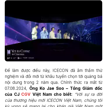
Để làm được điều này, ICECON đã âm thầm thử
nghiệm và đổi mới từ khâu tuyển chọn tới quảng bá
nội dung trong 2 năm qua. Chính thức ra mắt từ
07.08.2024,
Ông Ko Jae Soo – Tổng Giám đốc
của CJ
CGV
Việt Nam cho biết:
“Với sự ra đời
của thương hiệu mới ICECON Việt Nam, chúng tôi
kỳ vọng sẽ mang lại cho khán giả Việt Nam một