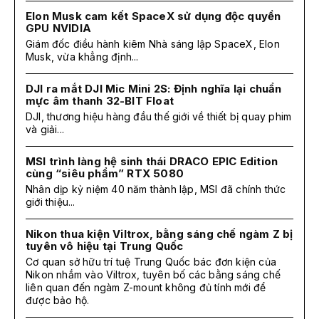
Elon Musk cam kết SpaceX sử dụng độc quyền
GPU NVIDIA
Giám đốc điều hành kiêm Nhà sáng lập SpaceX, Elon
Musk, vừa khẳng định...
DJI ra mắt DJI Mic Mini 2S: Định nghĩa lại chuẩn
mực âm thanh 32-BIT Float
DJI, thương hiệu hàng đầu thế giới về thiết bị quay phim
và giải...
MSI trình làng hệ sinh thái DRACO EPIC Edition
cùng “siêu phẩm” RTX 5080
Nhân dịp kỷ niệm 40 năm thành lập, MSI đã chính thức
giới thiệu...
Nikon thua kiện Viltrox, bằng sáng chế ngàm Z bị
tuyên vô hiệu tại Trung Quốc
Cơ quan sở hữu trí tuệ Trung Quốc bác đơn kiện của
Nikon nhắm vào Viltrox, tuyên bố các bằng sáng chế
liên quan đến ngàm Z-mount không đủ tính mới để
được bảo hộ.