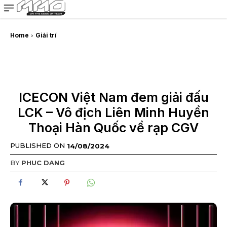
MMOSITE - Thông tin công nghệ
Bài viết nổi bật
Home
Giải trí
ICECON Việt Nam đem giải đấu
LCK – Vô địch Liên Minh Huyền
Thoại Hàn Quốc về rạp CGV
PUBLISHED ON
14/08/2024
BY
PHUC DANG