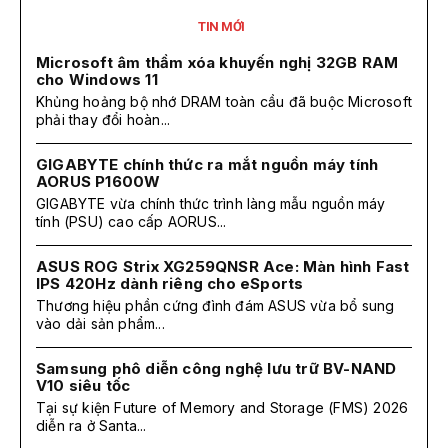
TIN MỚI
Microsoft âm thầm xóa khuyến nghị 32GB RAM
cho Windows 11
Khủng hoảng bộ nhớ DRAM toàn cầu đã buộc Microsoft
phải thay đổi hoàn...
GIGABYTE chính thức ra mắt nguồn máy tính
AORUS P1600W
GIGABYTE vừa chính thức trình làng mẫu nguồn máy
tính (PSU) cao cấp AORUS...
ASUS ROG Strix XG259QNSR Ace: Màn hình Fast
IPS 420Hz dành riêng cho eSports
Thương hiệu phần cứng đình đám ASUS vừa bổ sung
vào dải sản phẩm...
Samsung phô diễn công nghệ lưu trữ BV-NAND
V10 siêu tốc
Tại sự kiện Future of Memory and Storage (FMS) 2026
diễn ra ở Santa...