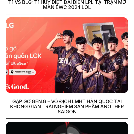
T1 VS BLG: T1 HUỶ DIỆT ĐẠI DIỆN LPL TẠI TRẬN MỞ
MÀN EWC 2024 LOL
GẶP GỠ GEN.G – VÔ ĐỊCH LMHT HÀN QUỐC TẠI
KHÔNG GIAN TRẢI NGHIỆM SẢN PHẨM ANOTHER
SAIGON