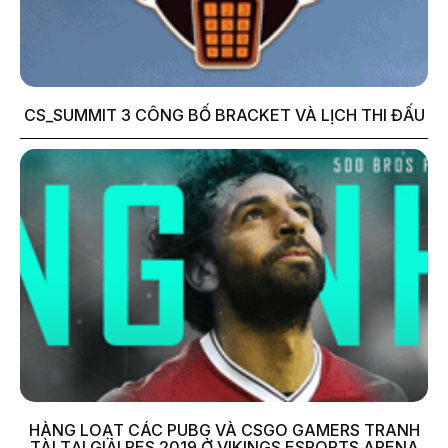
CS_SUMMIT 3 CÔNG BỐ BRACKET VÀ LỊCH THI ĐẤU
HÀNG LOẠT CÁC PUBG VÀ CSGO GAMERS TRANH
TÀI TẠI GIẢI PES 2019 Ở VIKINGS ESPORTS ARENA