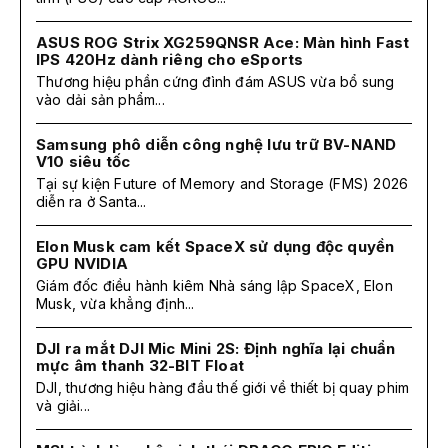
ASUS ROG Strix XG259QNSR Ace: Màn hình Fast
IPS 420Hz dành riêng cho eSports
Thương hiệu phần cứng đình đám ASUS vừa bổ sung
vào dải sản phẩm...
Samsung phô diễn công nghệ lưu trữ BV-NAND
V10 siêu tốc
Tại sự kiện Future of Memory and Storage (FMS) 2026
diễn ra ở Santa...
Elon Musk cam kết SpaceX sử dụng độc quyền
GPU NVIDIA
Giám đốc điều hành kiêm Nhà sáng lập SpaceX, Elon
Musk, vừa khẳng định...
DJI ra mắt DJI Mic Mini 2S: Định nghĩa lại chuẩn
mực âm thanh 32-BIT Float
DJI, thương hiệu hàng đầu thế giới về thiết bị quay phim
và giải...