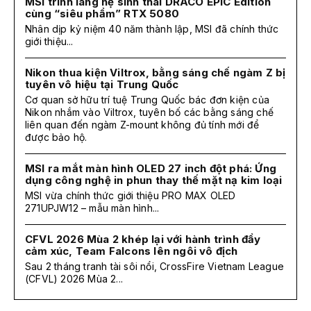
MSI trình làng hệ sinh thái DRACO EPIC Edition
cùng “siêu phẩm” RTX 5080
Nhân dịp kỷ niệm 40 năm thành lập, MSI đã chính thức
giới thiệu...
Nikon thua kiện Viltrox, bằng sáng chế ngàm Z bị
tuyên vô hiệu tại Trung Quốc
Cơ quan sở hữu trí tuệ Trung Quốc bác đơn kiện của
Nikon nhắm vào Viltrox, tuyên bố các bằng sáng chế
liên quan đến ngàm Z-mount không đủ tính mới để
được bảo hộ.
MSI ra mắt màn hình OLED 27 inch đột phá: Ứng
dụng công nghệ in phun thay thế mặt nạ kim loại
MSI vừa chính thức giới thiệu PRO MAX OLED
271UPJW12 – mẫu màn hình...
CFVL 2026 Mùa 2 khép lại với hành trình đầy
cảm xúc, Team Falcons lên ngôi vô địch
Sau 2 tháng tranh tài sôi nổi, CrossFire Vietnam League
(CFVL) 2026 Mùa 2...