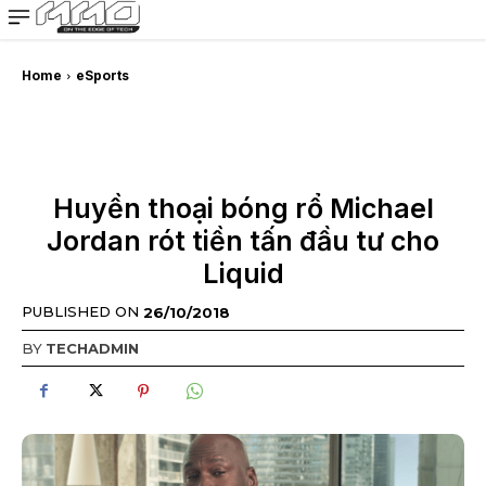
MMOSITE - Thông tin công nghệ
Bài viết nổi bật
Home
eSports
Huyền thoại bóng rổ Michael
Jordan rót tiền tấn đầu tư cho
Liquid
PUBLISHED ON
26/10/2018
BY
TECHADMIN