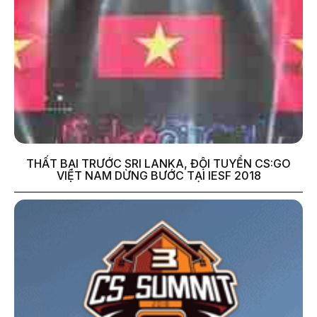
THẤT BẠI TRƯỚC SRI LANKA, ĐỘI TUYỂN CS:GO
VIỆT NAM DỪNG BƯỚC TẠI IESF 2018