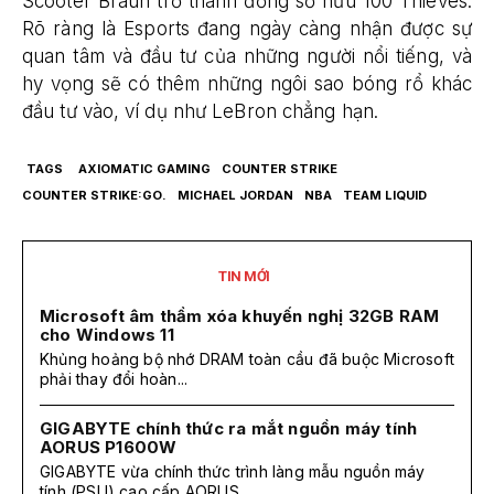
Scooter Braun trở thành đồng sở hữu 100 Thieves.
Rõ ràng là Esports đang ngày càng nhận được sự
quan tâm và đầu tư của những người nổi tiếng, và
hy vọng sẽ có thêm những ngôi sao bóng rổ khác
đầu tư vào, ví dụ như LeBron chẳng hạn.
TAGS
AXIOMATIC GAMING
COUNTER STRIKE
COUNTER STRIKE:GO.
MICHAEL JORDAN
NBA
TEAM LIQUID
TIN MỚI
Microsoft âm thầm xóa khuyến nghị 32GB RAM
cho Windows 11
Khủng hoảng bộ nhớ DRAM toàn cầu đã buộc Microsoft
phải thay đổi hoàn...
GIGABYTE chính thức ra mắt nguồn máy tính
AORUS P1600W
GIGABYTE vừa chính thức trình làng mẫu nguồn máy
tính (PSU) cao cấp AORUS...