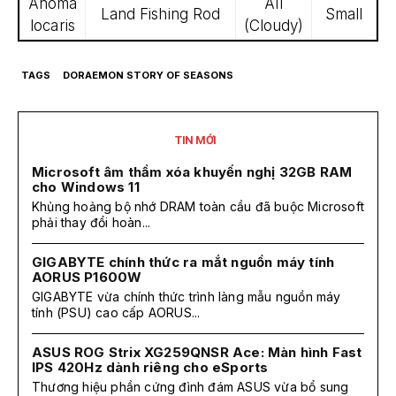
Anoma
All
Land Fishing Rod
Small
locaris
(Cloudy)
TAGS
DORAEMON STORY OF SEASONS
TIN MỚI
Microsoft âm thầm xóa khuyến nghị 32GB RAM
cho Windows 11
Khủng hoảng bộ nhớ DRAM toàn cầu đã buộc Microsoft
phải thay đổi hoàn...
GIGABYTE chính thức ra mắt nguồn máy tính
AORUS P1600W
GIGABYTE vừa chính thức trình làng mẫu nguồn máy
tính (PSU) cao cấp AORUS...
ASUS ROG Strix XG259QNSR Ace: Màn hình Fast
IPS 420Hz dành riêng cho eSports
Thương hiệu phần cứng đình đám ASUS vừa bổ sung