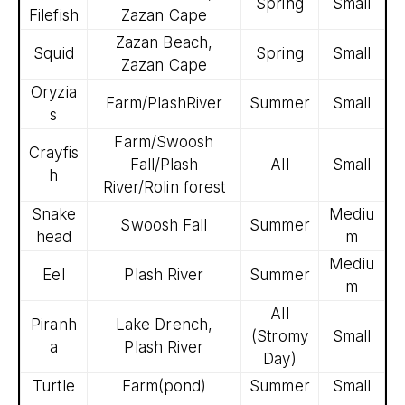
Spring
Small
Filefish
Zazan Cape
Zazan Beach,
Squid
Spring
Small
Zazan Cape
Oryzia
Farm/PlashRiver
Summer
Small
s
Farm/Swoosh
Crayfis
Fall/Plash
All
Small
h
River/Rolin forest
Snake
Mediu
Swoosh Fall
Summer
head
m
Mediu
Eel
Plash River
Summer
m
All
Piranh
Lake Drench,
(Stromy
Small
a
Plash River
Day)
Turtle
Farm(pond)
Summer
Small