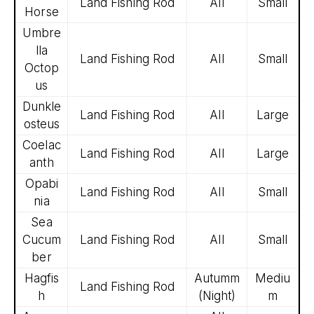
Land Fishing Rod
All
Small
Horse
Umbre
lla
Land Fishing Rod
All
Small
Octop
us
Dunkle
Land Fishing Rod
All
Large
osteus
Coelac
Land Fishing Rod
All
Large
anth
Opabi
Land Fishing Rod
All
Small
nia
Sea
Cucum
Land Fishing Rod
All
Small
ber
Hagfis
Autumm
Mediu
Land Fishing Rod
h
(Night)
m