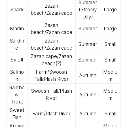
Summer
Zazan
Shark
(Stromy
Large
beach/Zazan cape
Day)
Zazan
Marlin
Summer
Large
beach/Zazan cape
Sardin
Zazan
Summer
Small
e
beach/Zazan cape
Zazan cape/Zazan
Smelt
Summer
Small
beach(?)
Salmo
Farm/Swoosh
Mediu
Autumn
n
Fall/Plash River
m
Rainbo
Swoosh Fall/Plash
Mediu
w
Autumn
River
m
Trout
Sweet
Farm/Plash River
Autumn
Small
Fish
Arowa
Mediu