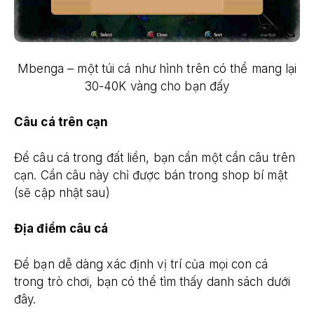
Mbenga – một túi cá như hình trên có thể mang lại
30-40K vàng cho bạn đấy
Câu cá trên cạn
Để câu cá trong đất liền, bạn cần một cần câu trên
cạn. Cần câu này chỉ được bán trong shop bí mật
(sẽ cập nhật sau)
Địa điểm câu cá
Để bạn dễ dàng xác định vị trí của mọi con cá
trong trò chơi, bạn có thể tìm thấy danh sách dưới
đây.