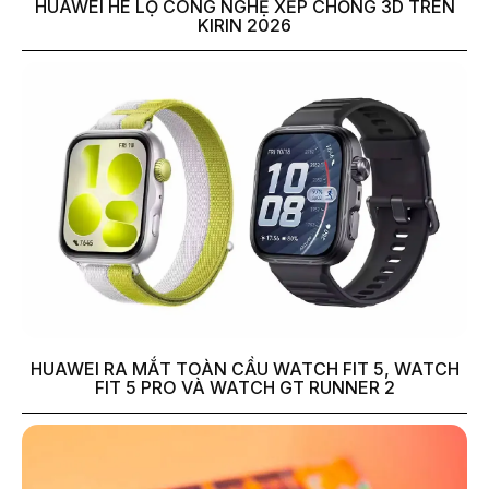
HUAWEI HÉ LỘ CÔNG NGHỆ XẾP CHỒNG 3D TRÊN
KIRIN 2026
HUAWEI RA MẮT TOÀN CẦU WATCH FIT 5, WATCH
FIT 5 PRO VÀ WATCH GT RUNNER 2