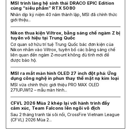
MSI trình làng hệ sinh thái DRACO EPIC Edition
cùng “siêu phẩm” RTX 5080
Nhân dịp kỷ niệm 40 năm thành lập, MSI đã chính thức
giới thiệu...
Nikon thua kiện Viltrox, bằng sáng chế ngàm Z bị
tuyên vô hiệu tại Trung Quốc
Cơ quan sở hữu trí tuệ Trung Quốc bác đơn kiện của
Nikon nhắm vào Viltrox, tuyên bố các bằng sáng chế
liên quan đến ngàm Z-mount không đủ tính mới để
được bảo hộ.
MSI ra mắt màn hình OLED 27 inch đột phá: Ứng
dụng công nghệ in phun thay thế mặt nạ kim loại
MSI vừa chính thức giới thiệu PRO MAX OLED
271UPJW12 – mẫu màn hình...
CFVL 2026 Mùa 2 khép lại với hành trình đầy
cảm xúc, Team Falcons lên ngôi vô địch
Sau 2 tháng tranh tài sôi nổi, CrossFire Vietnam League
(CFVL) 2026 Mùa 2...