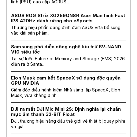
tính (PSU) cao cấp AORUS...
ASUS ROG Strix XG259QNSR Ace: Màn hình Fast
IPS 420Hz dành riêng cho eSports
Thương hiệu phần cứng đình đám ASUS vừa bổ sung
vào dải sản phẩm...
Samsung phô diễn công nghệ lưu trữ BV-NAND
V10 siêu tốc
Tại sự kiện Future of Memory and Storage (FMS) 2026
diễn ra ở Santa...
Elon Musk cam kết SpaceX sử dụng độc quyền
GPU NVIDIA
Giám đốc điều hành kiêm Nhà sáng lập SpaceX, Elon
Musk, vừa khẳng định...
DJI ra mắt DJI Mic Mini 2S: Định nghĩa lại chuẩn
mực âm thanh 32-BIT Float
DJI, thương hiệu hàng đầu thế giới về thiết bị quay phim
và giải...