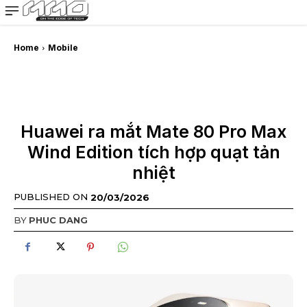
MMOSITE - Thông tin công nghệ
Bài viết nổi bật
Home
Mobile
Huawei ra mắt Mate 80 Pro Max
Wind Edition tích hợp quạt tản
nhiệt
PUBLISHED ON
20/03/2026
BY
PHUC DANG