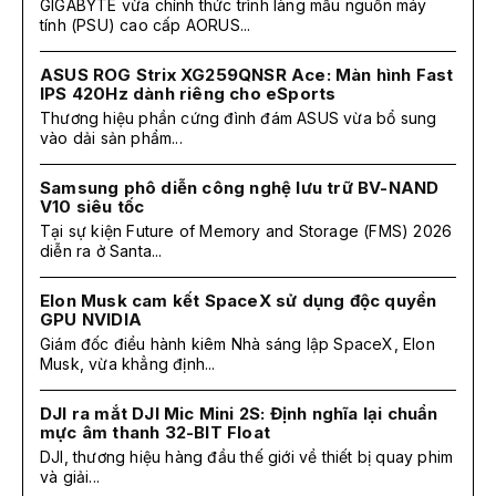
GIGABYTE vừa chính thức trình làng mẫu nguồn máy
tính (PSU) cao cấp AORUS...
ASUS ROG Strix XG259QNSR Ace: Màn hình Fast
IPS 420Hz dành riêng cho eSports
Thương hiệu phần cứng đình đám ASUS vừa bổ sung
vào dải sản phẩm...
Samsung phô diễn công nghệ lưu trữ BV-NAND
V10 siêu tốc
Tại sự kiện Future of Memory and Storage (FMS) 2026
diễn ra ở Santa...
Elon Musk cam kết SpaceX sử dụng độc quyền
GPU NVIDIA
Giám đốc điều hành kiêm Nhà sáng lập SpaceX, Elon
Musk, vừa khẳng định...
DJI ra mắt DJI Mic Mini 2S: Định nghĩa lại chuẩn
mực âm thanh 32-BIT Float
DJI, thương hiệu hàng đầu thế giới về thiết bị quay phim
và giải...