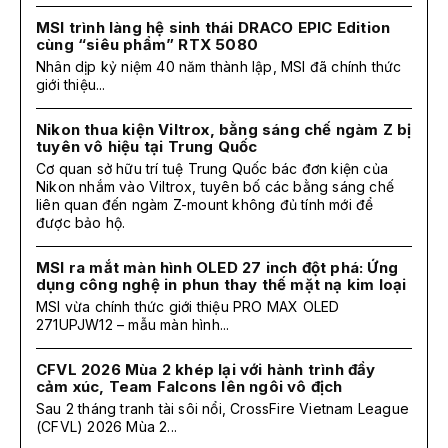
MSI trình làng hệ sinh thái DRACO EPIC Edition
cùng “siêu phẩm” RTX 5080
Nhân dịp kỷ niệm 40 năm thành lập, MSI đã chính thức
giới thiệu...
Nikon thua kiện Viltrox, bằng sáng chế ngàm Z bị
tuyên vô hiệu tại Trung Quốc
Cơ quan sở hữu trí tuệ Trung Quốc bác đơn kiện của
Nikon nhắm vào Viltrox, tuyên bố các bằng sáng chế
liên quan đến ngàm Z-mount không đủ tính mới để
được bảo hộ.
MSI ra mắt màn hình OLED 27 inch đột phá: Ứng
dụng công nghệ in phun thay thế mặt nạ kim loại
MSI vừa chính thức giới thiệu PRO MAX OLED
271UPJW12 – mẫu màn hình...
CFVL 2026 Mùa 2 khép lại với hành trình đầy
cảm xúc, Team Falcons lên ngôi vô địch
Sau 2 tháng tranh tài sôi nổi, CrossFire Vietnam League
(CFVL) 2026 Mùa 2...