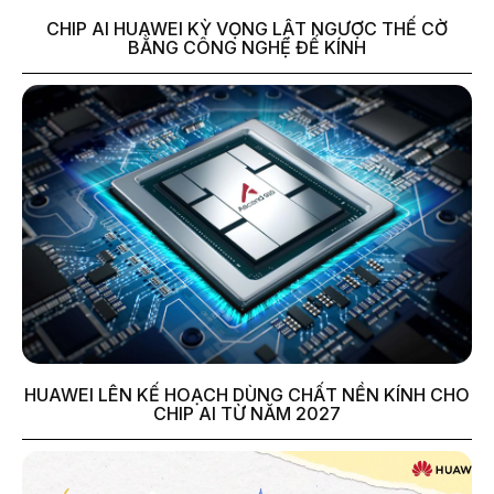
CHIP AI HUAWEI KỲ VỌNG LẬT NGƯỢC THẾ CỜ
BẰNG CÔNG NGHỆ ĐẾ KÍNH
HUAWEI LÊN KẾ HOẠCH DÙNG CHẤT NỀN KÍNH CHO
CHIP AI TỪ NĂM 2027