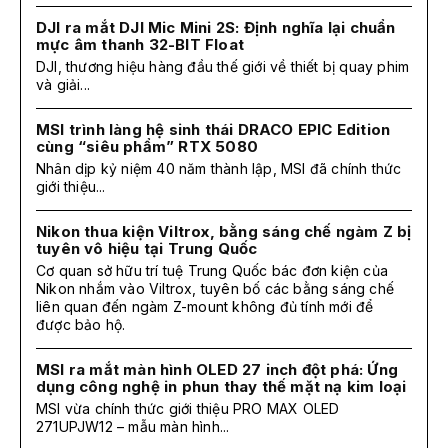
DJI ra mắt DJI Mic Mini 2S: Định nghĩa lại chuẩn
mực âm thanh 32-BIT Float
DJI, thương hiệu hàng đầu thế giới về thiết bị quay phim
và giải...
MSI trình làng hệ sinh thái DRACO EPIC Edition
cùng “siêu phẩm” RTX 5080
Nhân dịp kỷ niệm 40 năm thành lập, MSI đã chính thức
giới thiệu...
Nikon thua kiện Viltrox, bằng sáng chế ngàm Z bị
tuyên vô hiệu tại Trung Quốc
Cơ quan sở hữu trí tuệ Trung Quốc bác đơn kiện của
Nikon nhắm vào Viltrox, tuyên bố các bằng sáng chế
liên quan đến ngàm Z-mount không đủ tính mới để
được bảo hộ.
MSI ra mắt màn hình OLED 27 inch đột phá: Ứng
dụng công nghệ in phun thay thế mặt nạ kim loại
MSI vừa chính thức giới thiệu PRO MAX OLED
271UPJW12 – mẫu màn hình...