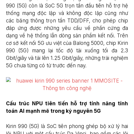
990 (5G) còn là SoC 5G trọn tần đầu tiên hỗ trợ hệ
thống mạng độc lập và không độc lập cũng như
các băng thông trọn tần TDD/DFF, cho phép chip
đáp ứng được những yêu cầu về phần cứng đa
dạng về hệ thống lẫn dòng sản phẩm kết nối. Trên
cơ sở kết nối 5G ưu việt của Balong 5000, chip Kirin
990 (5G) mang lại tốc độ tải xuống tối đa 2.3
Gbit/giây và tải lên 1.25 Gbit/giây, những trải nghiệm
5G chưa từng có từ trước đến nay.
Cấu trúc NPU tiên tiến hỗ trợ tính năng tính
toán AI mạnh mẽ trong kỷ nguyên 5G
Kirin 990 (5G) là SoC tiên phong ghép bộ xử lý hai
lõi NPU với một cấu trúc Da Vinci, bao gồm các lõi