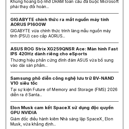
Khủng hoảng bộ nhớ DRAM toàn cầu đã buộc Microsoft
phải thay đổi hoàn...
GIGABYTE chính thức ra mắt nguồn máy tính
AORUS P1600W
GIGABYTE vừa chính thức trình làng mẫu nguồn máy
tính (PSU) cao cấp AORUS...
ASUS ROG Strix XG259QNSR Ace: Màn hình Fast
IPS 420Hz dành riêng cho eSports
Thương hiệu phần cứng đình đám ASUS vừa bổ sung
vào dải sản phẩm...
Samsung phô diễn công nghệ lưu trữ BV-NAND
V10 siêu tốc
Tại sự kiện Future of Memory and Storage (FMS) 2026
diễn ra ở Santa...
Elon Musk cam kết SpaceX sử dụng độc quyền
GPU NVIDIA
Giám đốc điều hành kiêm Nhà sáng lập SpaceX, Elon
Musk, vừa khẳng định...