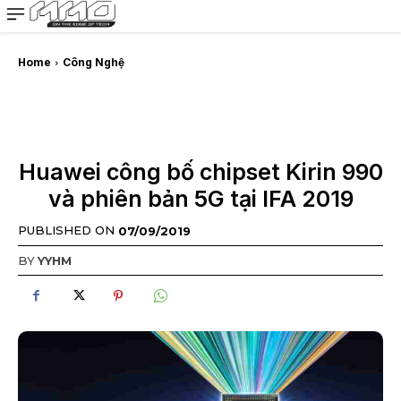
MMOSITE - Thông tin công nghệ
Bài viết nổi bật
Home
Công Nghệ
Huawei công bố chipset Kirin 990
và phiên bản 5G tại IFA 2019
PUBLISHED ON
07/09/2019
BY
YYHM