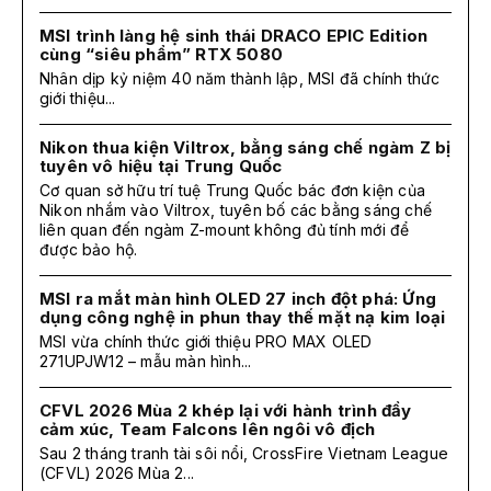
MSI trình làng hệ sinh thái DRACO EPIC Edition
cùng “siêu phẩm” RTX 5080
Nhân dịp kỷ niệm 40 năm thành lập, MSI đã chính thức
giới thiệu...
Nikon thua kiện Viltrox, bằng sáng chế ngàm Z bị
tuyên vô hiệu tại Trung Quốc
Cơ quan sở hữu trí tuệ Trung Quốc bác đơn kiện của
Nikon nhắm vào Viltrox, tuyên bố các bằng sáng chế
liên quan đến ngàm Z-mount không đủ tính mới để
được bảo hộ.
MSI ra mắt màn hình OLED 27 inch đột phá: Ứng
dụng công nghệ in phun thay thế mặt nạ kim loại
MSI vừa chính thức giới thiệu PRO MAX OLED
271UPJW12 – mẫu màn hình...
CFVL 2026 Mùa 2 khép lại với hành trình đầy
cảm xúc, Team Falcons lên ngôi vô địch
Sau 2 tháng tranh tài sôi nổi, CrossFire Vietnam League
(CFVL) 2026 Mùa 2...