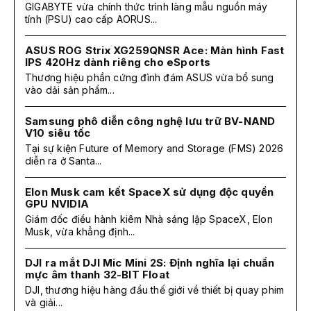
GIGABYTE vừa chính thức trình làng mẫu nguồn máy
tính (PSU) cao cấp AORUS...
ASUS ROG Strix XG259QNSR Ace: Màn hình Fast
IPS 420Hz dành riêng cho eSports
Thương hiệu phần cứng đình đám ASUS vừa bổ sung
vào dải sản phẩm...
Samsung phô diễn công nghệ lưu trữ BV-NAND
V10 siêu tốc
Tại sự kiện Future of Memory and Storage (FMS) 2026
diễn ra ở Santa...
Elon Musk cam kết SpaceX sử dụng độc quyền
GPU NVIDIA
Giám đốc điều hành kiêm Nhà sáng lập SpaceX, Elon
Musk, vừa khẳng định...
DJI ra mắt DJI Mic Mini 2S: Định nghĩa lại chuẩn
mực âm thanh 32-BIT Float
DJI, thương hiệu hàng đầu thế giới về thiết bị quay phim
và giải...