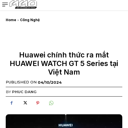
MMOSITE - Thông tin công nghệ
Bài viết nổi bật
Home
Công Nghệ
Huawei chính thức ra mắt
HUAWEI WATCH GT 5 Series tại
Việt Nam
PUBLISHED ON
04/10/2024
BY
PHUC DANG