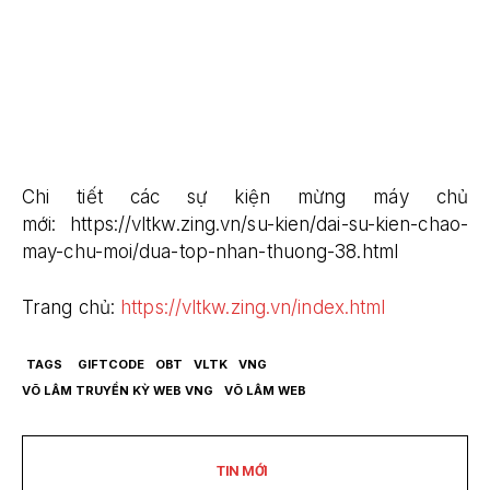
Chi tiết các sự kiện mừng máy chủ
mới: https://vltkw.zing.vn/su-kien/dai-su-kien-chao-
may-chu-moi/dua-top-nhan-thuong-38.html
Trang chủ:
https://vltkw.zing.vn/index.html
TAGS
GIFTCODE
OBT
VLTK
VNG
VÕ LÂM TRUYỀN KỲ WEB VNG
VÕ LÂM WEB
TIN MỚI