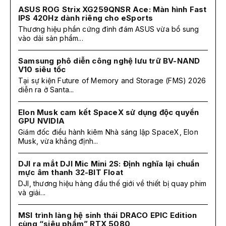
ASUS ROG Strix XG259QNSR Ace: Màn hình Fast
IPS 420Hz dành riêng cho eSports
Thương hiệu phần cứng đình đám ASUS vừa bổ sung
vào dải sản phẩm...
Samsung phô diễn công nghệ lưu trữ BV-NAND
V10 siêu tốc
Tại sự kiện Future of Memory and Storage (FMS) 2026
diễn ra ở Santa...
Elon Musk cam kết SpaceX sử dụng độc quyền
GPU NVIDIA
Giám đốc điều hành kiêm Nhà sáng lập SpaceX, Elon
Musk, vừa khẳng định...
DJI ra mắt DJI Mic Mini 2S: Định nghĩa lại chuẩn
mực âm thanh 32-BIT Float
DJI, thương hiệu hàng đầu thế giới về thiết bị quay phim
và giải...
MSI trình làng hệ sinh thái DRACO EPIC Edition
cùng “siêu phẩm” RTX 5080