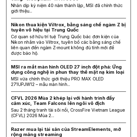
Nhân dịp kỷ niệm 40 năm thành lập, MSI đã chính thức
giới thiệu...
Nikon thua kiện Viltrox, bằng sáng chế ngàm Z bị
tuyên vô hiệu tại Trung Quốc
Cơ quan sở hữu trí tuệ Trung Quốc bác đơn kiện của
Nikon nhắm vào Viltrox, tuyên bố các bằng sáng chế
liên quan đến ngàm Z-mount không đủ tính mới để
được bảo hộ.
MSI ra mắt màn hình OLED 27 inch đột phá: Ứng
dụng công nghệ in phun thay thế mặt nạ kim loại
MSI vừa chính thức giới thiệu PRO MAX OLED
271UPJW12 – mẫu màn hình...
CFVL 2026 Mùa 2 khép lại với hành trình đầy
cảm xúc, Team Falcons lên ngôi vô địch
Sau 2 tháng tranh tài sôi nổi, CrossFire Vietnam League
(CFVL) 2026 Mùa 2...
Razer mua lại tài sản của StreamElements, mở
rộng mảng streaming