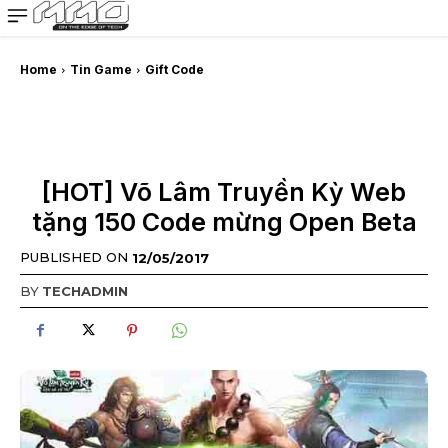
MMOSITE - Thông tin công nghệ
Bài viết nổi bật
Home
Tin Game
Gift Code
[HOT] Võ Lâm Truyền Kỳ Web
tặng 150 Code mừng Open Beta
PUBLISHED ON
12/05/2017
BY
TECHADMIN