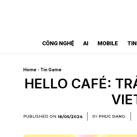
MMOSITE - Thông tin công nghệ
Bài viết nổi bật
CÔNG NGHỆ
AI
MOBILE
TI
Home
Tin Game
HELLO CAFÉ: TR
VIE
PUBLISHED ON
BY
PHUC DANG
16/05/2024