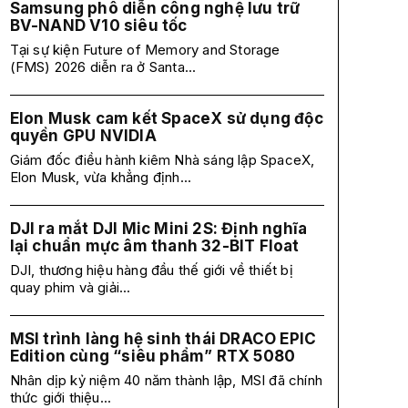
Samsung phô diễn công nghệ lưu trữ
BV-NAND V10 siêu tốc
Tại sự kiện Future of Memory and Storage
(FMS) 2026 diễn ra ở Santa...
Elon Musk cam kết SpaceX sử dụng độc
quyền GPU NVIDIA
Giám đốc điều hành kiêm Nhà sáng lập SpaceX,
Elon Musk, vừa khẳng định...
DJI ra mắt DJI Mic Mini 2S: Định nghĩa
lại chuẩn mực âm thanh 32-BIT Float
DJI, thương hiệu hàng đầu thế giới về thiết bị
quay phim và giải...
MSI trình làng hệ sinh thái DRACO EPIC
Edition cùng “siêu phẩm” RTX 5080
Nhân dịp kỷ niệm 40 năm thành lập, MSI đã chính
thức giới thiệu...