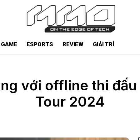
N GAME
ESPORTS
REVIEW
GIẢI TRÍ
g với offline thi đấu
Tour 2024