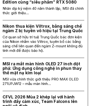
Edition cùng “siêu phẩm” RTX 5080
Nhân dịp kỷ niệm 40 năm thành lập, MSI đã chính
thức giới thiệu...
Nikon thua kiện Viltrox, bằng sáng chế
ngàm Z bị tuyên vô hiệu tại Trung Quốc
Cơ quan sở hữu trí tuệ Trung Quốc bác đơn kiện
của Nikon nhắm vào Viltrox, tuyên bố các bằng
sáng chế liên quan đến ngàm Z-mount không đủ
tính mới để được bảo hộ.
MSI ra mắt màn hình OLED 27 inch đột
phá: Ứng dụng công nghệ in phun thay
thế mặt nạ kim loại
MSI vừa chính thức giới thiệu PRO MAX OLED
271UPJW12 – mẫu màn hình...
CFVL 2026 Mùa 2 khép lại với hành
trình đầy cảm xúc, Team Falcons lên