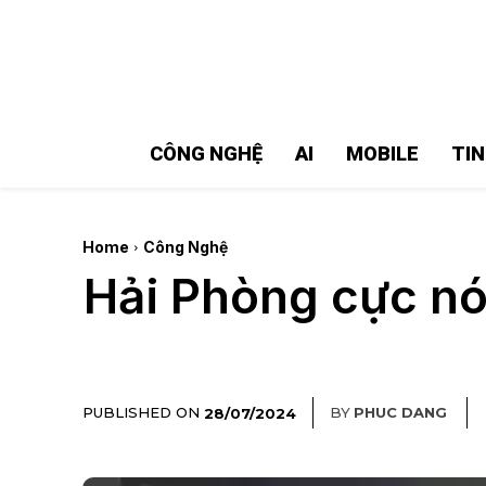
MMOSITE - Thông tin công nghệ
Bài viết nổi bật
CÔNG NGHỆ
AI
MOBILE
TI
Home
Công Nghệ
Hải Phòng cực nón
PUBLISHED ON
BY
PHUC DANG
28/07/2024