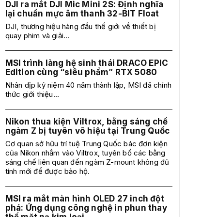
DJI ra mắt DJI Mic Mini 2S: Định nghĩa
lại chuẩn mực âm thanh 32-BIT Float
DJI, thương hiệu hàng đầu thế giới về thiết bị
quay phim và giải...
MSI trình làng hệ sinh thái DRACO EPIC
Edition cùng “siêu phẩm” RTX 5080
Nhân dịp kỷ niệm 40 năm thành lập, MSI đã chính
thức giới thiệu...
Nikon thua kiện Viltrox, bằng sáng chế
ngàm Z bị tuyên vô hiệu tại Trung Quốc
Cơ quan sở hữu trí tuệ Trung Quốc bác đơn kiện
của Nikon nhắm vào Viltrox, tuyên bố các bằng
sáng chế liên quan đến ngàm Z-mount không đủ
tính mới để được bảo hộ.
MSI ra mắt màn hình OLED 27 inch đột
phá: Ứng dụng công nghệ in phun thay