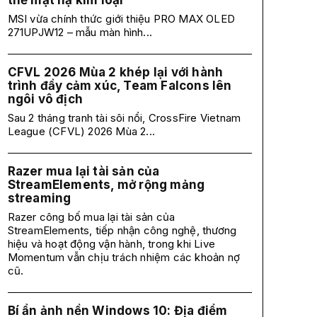
thế mặt nạ kim loại
MSI vừa chính thức giới thiệu PRO MAX OLED
271UPJW12 – mẫu màn hình...
CFVL 2026 Mùa 2 khép lại với hành
trình đầy cảm xúc, Team Falcons lên
ngôi vô địch
Sau 2 tháng tranh tài sôi nổi, CrossFire Vietnam
League (CFVL) 2026 Mùa 2...
Razer mua lại tài sản của
StreamElements, mở rộng mảng
streaming
Razer công bố mua lại tài sản của
StreamElements, tiếp nhận công nghệ, thương
hiệu và hoạt động vận hành, trong khi Live
Momentum vẫn chịu trách nhiệm các khoản nợ
cũ.
Bí ẩn ảnh nền Windows 10: Địa điểm