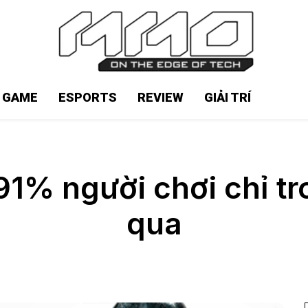
N GAME
ESPORTS
REVIEW
GIẢI TRÍ
91% người chơi chỉ t
qua