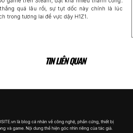
00 game trên Steam, đạt khá nhiều thành công.
hắng quá lâu rồi, sự tụt dốc này chính là lúc
ch trong tương lai để vực dậy H1Z1.
TIN LIÊN QUAN
ITE.vn là blog cá nhân về công nghệ, phần cứng, thiết bị
ộng và game. Nội dung thể hiện góc nhìn riêng của tác giả.