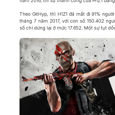
năm 2016, thì sự thành công của H1Z1 đang 
Theo GitHyp, thì H1Z1 đã mất đi 91% người
tháng 7 năm 2017, với con số 150.402 ngườ
số chỉ dừng lại ở mức 17.652. Một sự tụt 