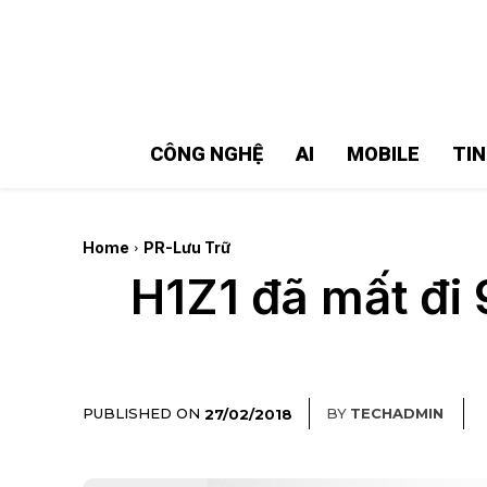
MMOSITE - Thông tin công nghệ
Bài viết nổi bật
CÔNG NGHỆ
AI
MOBILE
TI
Home
PR-Lưu Trữ
H1Z1 đã mất đi 
PUBLISHED ON
BY
TECHADMIN
27/02/2018