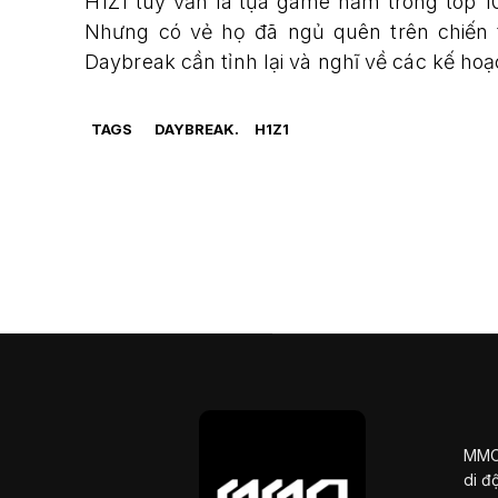
H1Z1 tuy vẫn là tựa game nằm trong top 1
Nhưng có vẻ họ đã ngủ quên trên chiến t
Daybreak cần tỉnh lại và nghĩ về các kế hoạ
TAGS
DAYBREAK.
H1Z1
MMOS
di đ