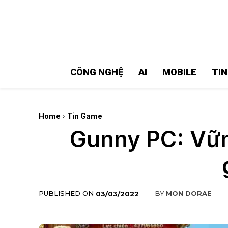
MMOSITE - Thông tin công nghệ
Bài viết nổi bật
CÔNG NGHỆ
AI
MOBILE
TI
Home
Tin Game
Gunny PC: Vữn
PUBLISHED ON
BY
MON DORAE
03/03/2022