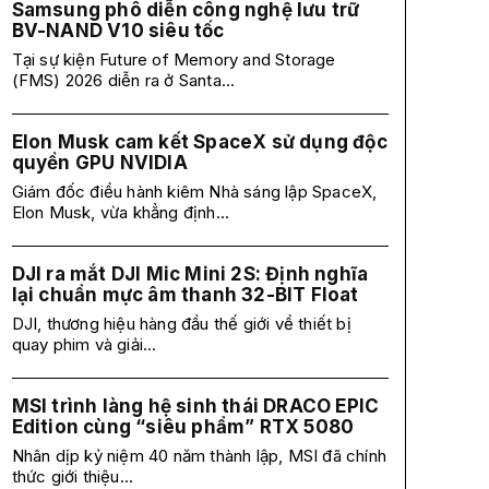
Samsung phô diễn công nghệ lưu trữ
BV-NAND V10 siêu tốc
Tại sự kiện Future of Memory and Storage
(FMS) 2026 diễn ra ở Santa...
Elon Musk cam kết SpaceX sử dụng độc
quyền GPU NVIDIA
Giám đốc điều hành kiêm Nhà sáng lập SpaceX,
Elon Musk, vừa khẳng định...
DJI ra mắt DJI Mic Mini 2S: Định nghĩa
lại chuẩn mực âm thanh 32-BIT Float
DJI, thương hiệu hàng đầu thế giới về thiết bị
quay phim và giải...
MSI trình làng hệ sinh thái DRACO EPIC
Edition cùng “siêu phẩm” RTX 5080
Nhân dịp kỷ niệm 40 năm thành lập, MSI đã chính
thức giới thiệu...