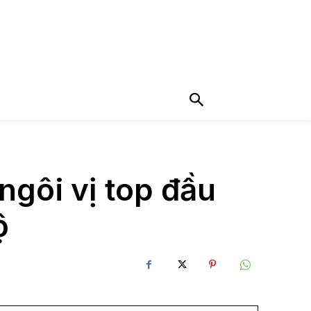
gôi vị top đầu
ộ