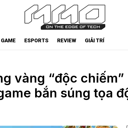
N GAME
ESPORTS
REVIEW
GIẢI TRÍ
g vàng “độc chiếm” n
game bắn súng tọa đ