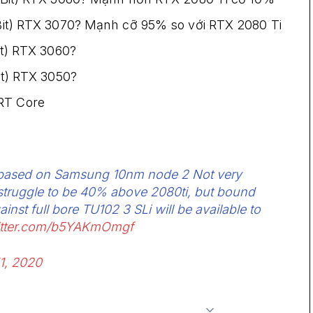
it) RTX 3070? Mạnh cỡ 95% so với RTX 2080 Ti
t) RTX 3060?
t) RTX 3050?
 RT Core
 be based on Samsung 10nm node 2 Not very
 struggle to be 40% above 2080ti, but bound
nst full bore TU102 3 SLi will be available to
witter.com/b5YAKmOmgf
1, 2020