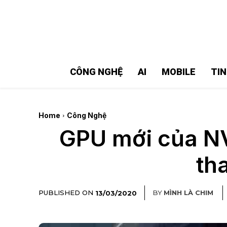
MMOSITE - Thông tin công nghệ
Bài viết nổi bật
CÔNG NGHỆ
AI
MOBILE
TI
Home
Công Nghệ
GPU mới của NVI
th
PUBLISHED ON
BY
MÌNH LÀ CHIM
13/03/2020