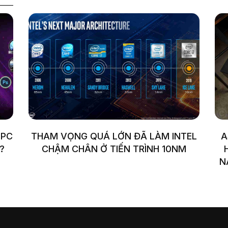
 PC
THAM VỌNG QUÁ LỚN ĐÃ LÀM INTEL
A
?
CHẬM CHÂN Ở TIẾN TRÌNH 10NM
N