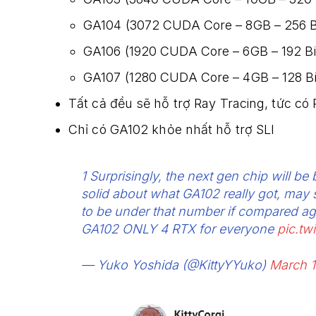
GA104 (3072 CUDA Core – 8GB – 256 B
GA106 (1920 CUDA Core – 6GB – 192 Bi
GA107 (1280 CUDA Core – 4GB – 128 Bi
Tất cả đều sẽ hỗ trợ Ray Tracing, tức có
Chỉ có GA102 khỏe nhất hỗ trợ SLI
1 Surprisingly, the next gen chip will
solid about what GA102 really got, may
to be under that number if compared agai
GA102 ONLY 4 RTX for everyone
pic.t
— Yuko Yoshida (@KittyYYuko)
March 1