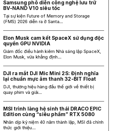
Samsung phô diễn công nghệ lưu trữ
BV-NAND V10 siêu tốc
Tại sự kiện Future of Memory and Storage
(FMS) 2026 diễn ra ở Santa...
Elon Musk cam kết SpaceX sử dụng độc
quyền GPU NVIDIA
Giám đốc điều hành kiêm Nhà sáng lập SpaceX,
Elon Musk, vừa khẳng định...
DJI ra mắt DJI Mic Mini 2S: Định nghĩa
lại chuẩn mực âm thanh 32-BIT Float
DJI, thương hiệu hàng đầu thế giới về thiết bị
quay phim và giải...
MSI trình làng hệ sinh thái DRACO EPIC
Edition cùng “siêu phẩm” RTX 5080
Nhân dịp kỷ niệm 40 năm thành lập, MSI đã chính
thức giới thiệu...