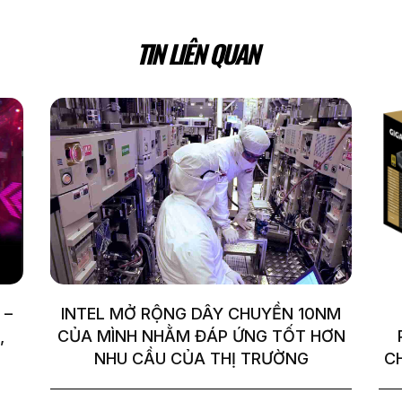
TIN LIÊN QUAN
 –
INTEL MỞ RỘNG DÂY CHUYỀN 10NM
,
CỦA MÌNH NHẰM ĐÁP ỨNG TỐT HƠN
NHU CẦU CỦA THỊ TRƯỜNG
C