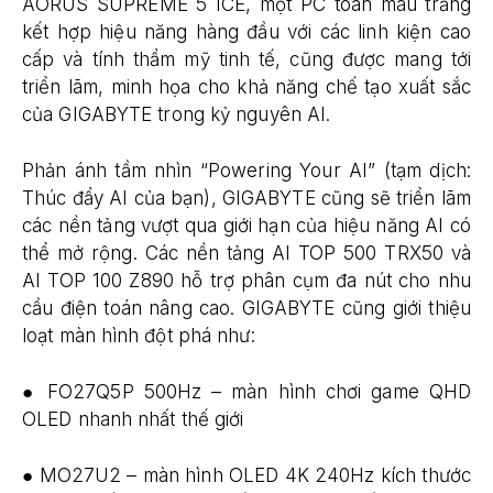
AORUS SUPREME 5 ICE, một PC toàn màu trắng
kết hợp hiệu năng hàng đầu với các linh kiện cao
cấp và tính thẩm mỹ tinh tế, cũng được mang tới
triển lãm, minh họa cho khả năng chế tạo xuất sắc
của GIGABYTE trong kỷ nguyên AI.
Phản ánh tầm nhìn “Powering Your AI” (tạm dịch:
Thúc đẩy AI của bạn), GIGABYTE cũng sẽ triển lãm
các nền tảng vượt qua giới hạn của hiệu năng AI có
thể mở rộng. Các nền tảng AI TOP 500 TRX50 và
AI TOP 100 Z890 hỗ trợ phân cụm đa nút cho nhu
cầu điện toán nâng cao. GIGABYTE cũng giới thiệu
loạt màn hình đột phá như:
● FO27Q5P 500Hz – màn hình chơi game QHD
OLED nhanh nhất thế giới
● MO27U2 – màn hình OLED 4K 240Hz kích thước