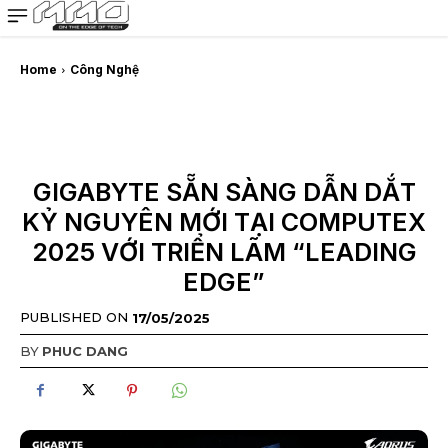
MMOSITE - Thông tin công nghệ
Bài viết nổi bật
Home
Công Nghệ
GIGABYTE SẴN SÀNG DẪN DẮT
KỶ NGUYÊN MỚI TẠI COMPUTEX
2025 VỚI TRIỂN LÃM “LEADING
EDGE”
PUBLISHED ON
17/05/2025
BY
PHUC DANG