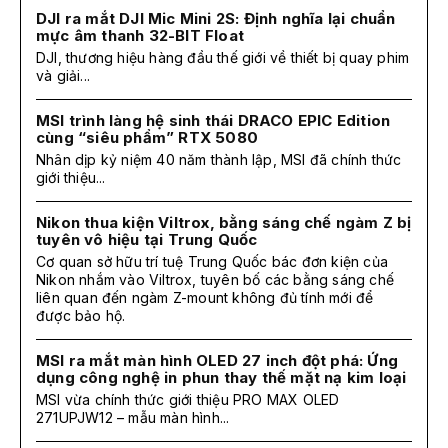
DJI ra mắt DJI Mic Mini 2S: Định nghĩa lại chuẩn
mực âm thanh 32-BIT Float
DJI, thương hiệu hàng đầu thế giới về thiết bị quay phim
và giải...
MSI trình làng hệ sinh thái DRACO EPIC Edition
cùng “siêu phẩm” RTX 5080
Nhân dịp kỷ niệm 40 năm thành lập, MSI đã chính thức
giới thiệu...
Nikon thua kiện Viltrox, bằng sáng chế ngàm Z bị
tuyên vô hiệu tại Trung Quốc
Cơ quan sở hữu trí tuệ Trung Quốc bác đơn kiện của
Nikon nhắm vào Viltrox, tuyên bố các bằng sáng chế
liên quan đến ngàm Z-mount không đủ tính mới để
được bảo hộ.
MSI ra mắt màn hình OLED 27 inch đột phá: Ứng
dụng công nghệ in phun thay thế mặt nạ kim loại
MSI vừa chính thức giới thiệu PRO MAX OLED
271UPJW12 – mẫu màn hình...