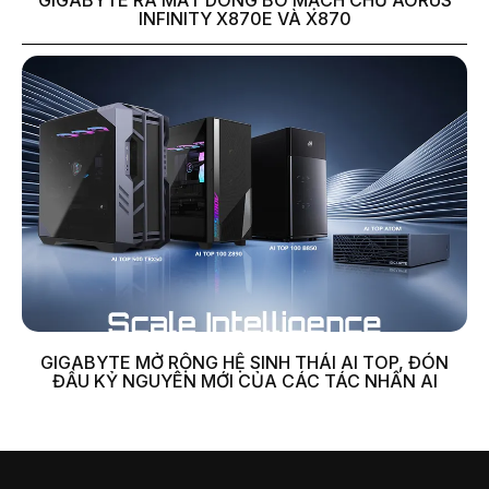
GIGABYTE RA MẮT DÒNG BO MẠCH CHỦ AORUS
INFINITY X870E VÀ X870
GIGABYTE MỞ RỘNG HỆ SINH THÁI AI TOP, ĐÓN
ĐẦU KỶ NGUYÊN MỚI CỦA CÁC TÁC NHÂN AI