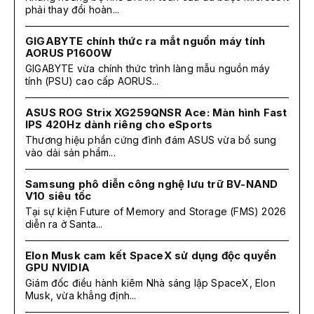
phải thay đổi hoàn...
GIGABYTE chính thức ra mắt nguồn máy tính
AORUS P1600W
GIGABYTE vừa chính thức trình làng mẫu nguồn máy
tính (PSU) cao cấp AORUS...
ASUS ROG Strix XG259QNSR Ace: Màn hình Fast
IPS 420Hz dành riêng cho eSports
Thương hiệu phần cứng đình đám ASUS vừa bổ sung
vào dải sản phẩm...
Samsung phô diễn công nghệ lưu trữ BV-NAND
V10 siêu tốc
Tại sự kiện Future of Memory and Storage (FMS) 2026
diễn ra ở Santa...
Elon Musk cam kết SpaceX sử dụng độc quyền
GPU NVIDIA
Giám đốc điều hành kiêm Nhà sáng lập SpaceX, Elon
Musk, vừa khẳng định...