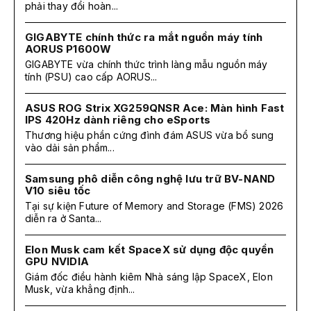
phải thay đổi hoàn...
GIGABYTE chính thức ra mắt nguồn máy tính
AORUS P1600W
GIGABYTE vừa chính thức trình làng mẫu nguồn máy
tính (PSU) cao cấp AORUS...
ASUS ROG Strix XG259QNSR Ace: Màn hình Fast
IPS 420Hz dành riêng cho eSports
Thương hiệu phần cứng đình đám ASUS vừa bổ sung
vào dải sản phẩm...
Samsung phô diễn công nghệ lưu trữ BV-NAND
V10 siêu tốc
Tại sự kiện Future of Memory and Storage (FMS) 2026
diễn ra ở Santa...
Elon Musk cam kết SpaceX sử dụng độc quyền
GPU NVIDIA
Giám đốc điều hành kiêm Nhà sáng lập SpaceX, Elon
Musk, vừa khẳng định...