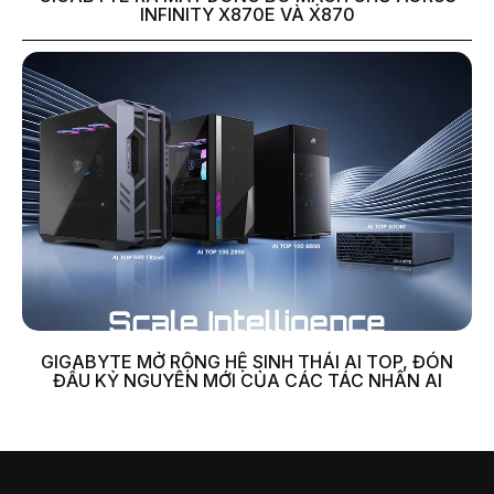
INFINITY X870E VÀ X870
GIGABYTE MỞ RỘNG HỆ SINH THÁI AI TOP, ĐÓN
ĐẦU KỶ NGUYÊN MỚI CỦA CÁC TÁC NHÂN AI