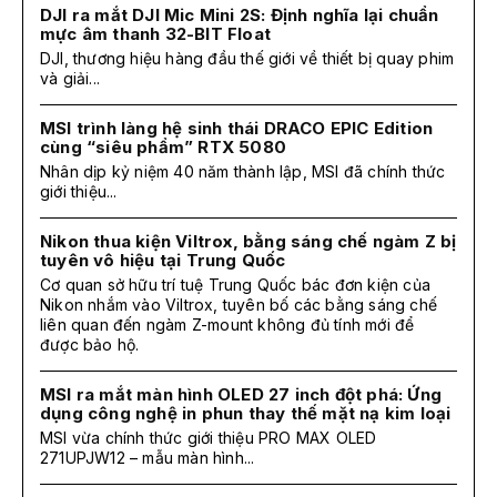
DJI ra mắt DJI Mic Mini 2S: Định nghĩa lại chuẩn
mực âm thanh 32-BIT Float
DJI, thương hiệu hàng đầu thế giới về thiết bị quay phim
và giải...
MSI trình làng hệ sinh thái DRACO EPIC Edition
cùng “siêu phẩm” RTX 5080
Nhân dịp kỷ niệm 40 năm thành lập, MSI đã chính thức
giới thiệu...
Nikon thua kiện Viltrox, bằng sáng chế ngàm Z bị
tuyên vô hiệu tại Trung Quốc
Cơ quan sở hữu trí tuệ Trung Quốc bác đơn kiện của
Nikon nhắm vào Viltrox, tuyên bố các bằng sáng chế
liên quan đến ngàm Z-mount không đủ tính mới để
được bảo hộ.
MSI ra mắt màn hình OLED 27 inch đột phá: Ứng
dụng công nghệ in phun thay thế mặt nạ kim loại
MSI vừa chính thức giới thiệu PRO MAX OLED
271UPJW12 – mẫu màn hình...