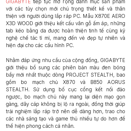
GIGABYTE
tiếp tục mở rộng danh mục sản phẩm
với các tùy chọn mới chú trọng thiết kế và thân
thiện với người dùng lắp ráp PC. Mẫu X870E AERO
X3D WOOD giới thiệu kết cấu vân gỗ ấm áp, những
tab kéo bằng da được hoàn thiện tinh tế cùng kỹ
nghệ chế tác tỉ mỉ, mang đến vẻ đẹp tự nhiên và
hiện đại cho các cấu hình PC.
Nhằm đáp ứng nhu cầu của cộng đồng, GIGABYTE
giới thiệu bổ sung các phiên bản màu đen bóng
bẩy mới nhất thuộc dòng PROJECT STEALTH, bao
gồm bo mạch chủ X870 và B850 AORUS
STEALTH. Sử dụng bố cục cổng kết nối đảo
ngược, bo mạch chủ này mang lại diện mạo gọn
gàng, dây cáp không bị lộ ra ngoài, đồng thời giúp
trải nghiệm lắp ráp trở nên dễ dàng hơn, trao cho
các nhà sáng tạo và game thủ nhiều tự do hơn để
thể hiện phong cách cá nhân.