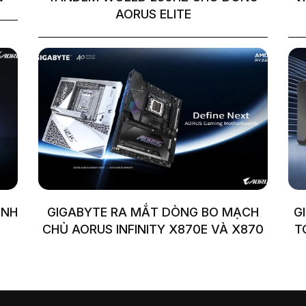
AORUS ELITE
ÌNH
GIGABYTE RA MẮT DÒNG BO MẠCH
G
CHỦ AORUS INFINITY X870E VÀ X870
T