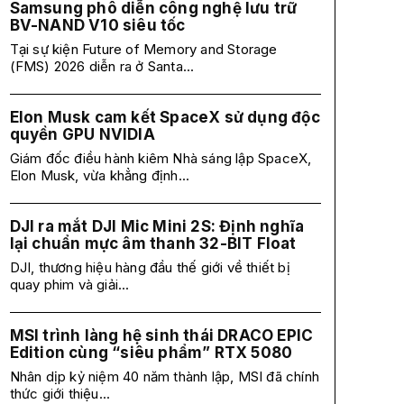
Samsung phô diễn công nghệ lưu trữ
BV-NAND V10 siêu tốc
Tại sự kiện Future of Memory and Storage
(FMS) 2026 diễn ra ở Santa...
Elon Musk cam kết SpaceX sử dụng độc
quyền GPU NVIDIA
Giám đốc điều hành kiêm Nhà sáng lập SpaceX,
Elon Musk, vừa khẳng định...
DJI ra mắt DJI Mic Mini 2S: Định nghĩa
lại chuẩn mực âm thanh 32-BIT Float
DJI, thương hiệu hàng đầu thế giới về thiết bị
quay phim và giải...
MSI trình làng hệ sinh thái DRACO EPIC
Edition cùng “siêu phẩm” RTX 5080
Nhân dịp kỷ niệm 40 năm thành lập, MSI đã chính
thức giới thiệu...