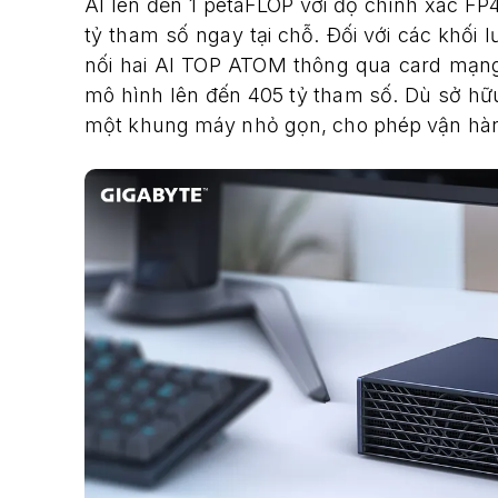
AI lên đến 1 petaFLOP với độ chính xác FP
tỷ tham số ngay tại chỗ. Đối với các khối
nối hai AI TOP ATOM thông qua card mạng 
mô hình lên đến 405 tỷ tham số. Dù sở hữu 
một khung máy nhỏ gọn, cho phép vận hành