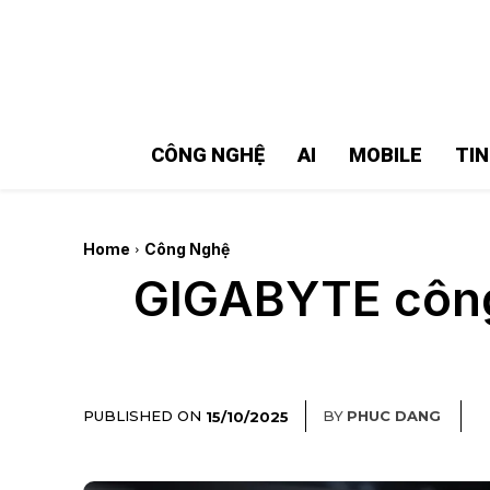
MMOSITE - Thông tin công nghệ
Bài viết nổi bật
CÔNG NGHỆ
AI
MOBILE
TI
Home
Công Nghệ
GIGABYTE công 
PUBLISHED ON
BY
PHUC DANG
15/10/2025