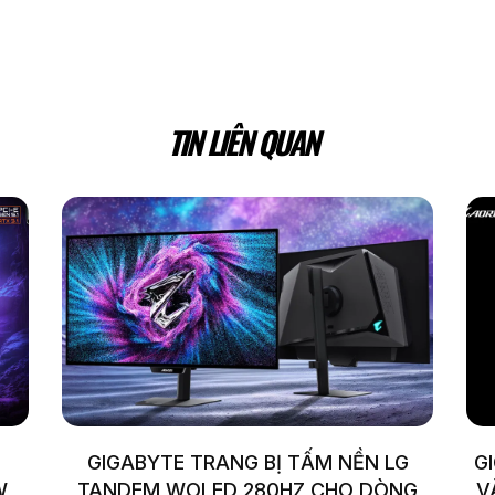
TIN LIÊN QUAN
GIGABYTE TRANG BỊ TẤM NỀN LG
G
W
TANDEM WOLED 280HZ CHO DÒNG
V