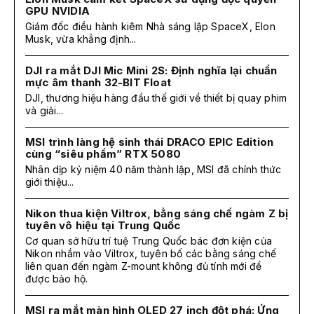
GPU NVIDIA
Giám đốc điều hành kiêm Nhà sáng lập SpaceX, Elon
Musk, vừa khẳng định...
DJI ra mắt DJI Mic Mini 2S: Định nghĩa lại chuẩn
mực âm thanh 32-BIT Float
DJI, thương hiệu hàng đầu thế giới về thiết bị quay phim
và giải...
MSI trình làng hệ sinh thái DRACO EPIC Edition
cùng “siêu phẩm” RTX 5080
Nhân dịp kỷ niệm 40 năm thành lập, MSI đã chính thức
giới thiệu...
Nikon thua kiện Viltrox, bằng sáng chế ngàm Z bị
tuyên vô hiệu tại Trung Quốc
Cơ quan sở hữu trí tuệ Trung Quốc bác đơn kiện của
Nikon nhắm vào Viltrox, tuyên bố các bằng sáng chế
liên quan đến ngàm Z-mount không đủ tính mới để
được bảo hộ.
MSI ra mắt màn hình OLED 27 inch đột phá: Ứng