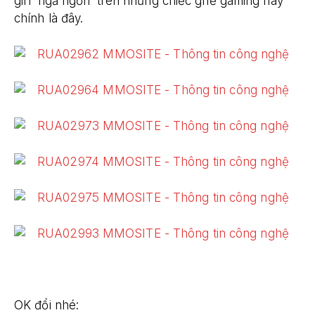
girl ‘ngả ngốn’ trên những chiếc ghế gaming này
chính là đây.
OK đổi nhé: