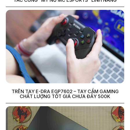
TRÊN TAY E-DRA EGP7602 – TAY CẦM GAMING
CHẤT LƯỢNG TỐT GIÁ CHƯA ĐẦY 500K