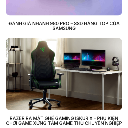
ĐÁNH GIÁ NHANH 980 PRO – SSD HÀNG TOP CỦA
SAMSUNG
RAZER RA MẮT GHẾ GAMING ISKUR X – PHỤ KIỆN
CHƠI GAME XỨNG TẦM GAME THỦ CHUYÊN NGHIỆP