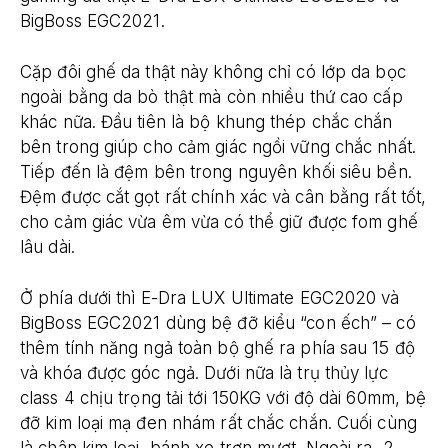
BigBoss EGC2021.
Cặp đôi ghế da thật này không chỉ có lớp da bọc
ngoài bằng da bò thật mà còn nhiều thứ cao cấp
khác nữa. Đầu tiên là bộ khung thép chắc chắn
bên trong giúp cho cảm giác ngồi vững chắc nhất.
Tiếp đến là đệm bên trong nguyên khối siêu bền.
Đệm được cắt gọt rất chính xác và cân bằng rất tốt,
cho cảm giác vừa êm vừa có thể giữ được fom ghế
lâu dài.
Ở phía dưới thì E-Dra LUX Ultimate EGC2020 và
BigBoss EGC2021 dùng bệ đỡ kiểu “con ếch” – có
thêm tính năng ngả toàn bộ ghế ra phía sau 15 độ
và khóa được góc ngả. Dưới nữa là trụ thủy lực
class 4 chịu trọng tải tới 150KG với độ dài 60mm, bệ
đỡ kim loại mạ đen nhám rất chắc chắn. Cuối cùng
là chân kim loại, bánh xe trơn mượt. Ngoài ra, 2