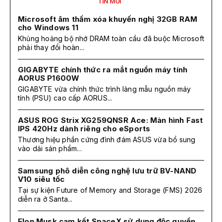
TIN MỚI
Microsoft âm thầm xóa khuyến nghị 32GB RAM
cho Windows 11
Khủng hoảng bộ nhớ DRAM toàn cầu đã buộc Microsoft
phải thay đổi hoàn...
GIGABYTE chính thức ra mắt nguồn máy tính
AORUS P1600W
GIGABYTE vừa chính thức trình làng mẫu nguồn máy
tính (PSU) cao cấp AORUS...
ASUS ROG Strix XG259QNSR Ace: Màn hình Fast
IPS 420Hz dành riêng cho eSports
Thương hiệu phần cứng đình đám ASUS vừa bổ sung
vào dải sản phẩm...
Samsung phô diễn công nghệ lưu trữ BV-NAND
V10 siêu tốc
Tại sự kiện Future of Memory and Storage (FMS) 2026
diễn ra ở Santa...
Elon Musk cam kết SpaceX sử dụng độc quyền