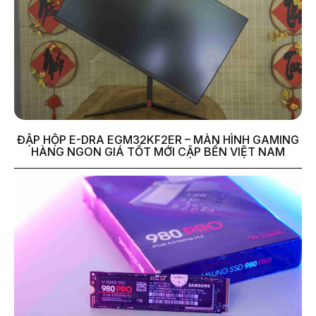
ĐẬP HỘP E-DRA EGM32KF2ER – MÀN HÌNH GAMING
HÀNG NGON GIÁ TỐT MỚI CẬP BẾN VIỆT NAM