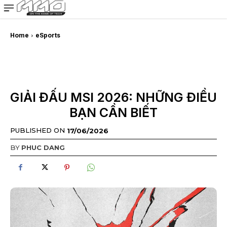
MMOSITE - Thông tin công nghệ
Bài viết nổi bật
Home
eSports
GIẢI ĐẤU MSI 2026: NHỮNG ĐIỀU
BẠN CẦN BIẾT
PUBLISHED ON
17/06/2026
BY
PHUC DANG