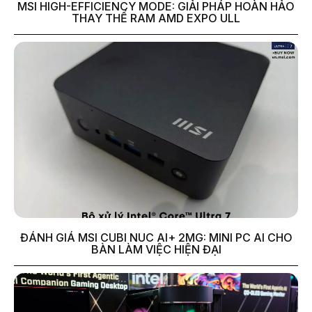
MSI HIGH-EFFICIENCY MODE: GIẢI PHÁP HOÀN HẢO
THAY THẾ RAM AMD EXPO ULL
ĐÁNH GIÁ MSI CUBI NUC AI+ 2MG: MINI PC AI CHO
BÀN LÀM VIỆC HIỆN ĐẠI