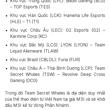
Khu vực Trung Quốc (LPL): Bilibili Gaming (BLG)
– TOP Esports (TES)
Khu vực Hàn Quốc (LCK): Hanwha Life Esports
(HLE) – T1 (T1)
Khu vực Châu Âu (LEC): G2 Esports (G2) –
Karmine Corp (KC)
Khu vực Bắc Mỹ (LCS): LYON (LYON) – Team
Liquid Alienware (TLAW)
Khu vực Brazil (CBLOL): Furia (FUR)
Khu vực Châu Á – Thái Bình Dương (LCP): Team
Secret Whales (TSW) – Revolve Deep Cross
Gaming (DCG)
Trong đó Team Secret Whales là đại diện duy nhất
của thể thao điện tử Việt Nam tại giải MSI và sẽ khởi
đầu MSI kể từ Vòng Phân Nhánh.