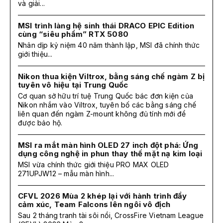
và giải...
MSI trình làng hệ sinh thái DRACO EPIC Edition
cùng “siêu phẩm” RTX 5080
Nhân dịp kỷ niệm 40 năm thành lập, MSI đã chính thức
giới thiệu...
Nikon thua kiện Viltrox, bằng sáng chế ngàm Z bị
tuyên vô hiệu tại Trung Quốc
Cơ quan sở hữu trí tuệ Trung Quốc bác đơn kiện của
Nikon nhắm vào Viltrox, tuyên bố các bằng sáng chế
liên quan đến ngàm Z-mount không đủ tính mới để
được bảo hộ.
MSI ra mắt màn hình OLED 27 inch đột phá: Ứng
dụng công nghệ in phun thay thế mặt nạ kim loại
MSI vừa chính thức giới thiệu PRO MAX OLED
271UPJW12 – mẫu màn hình...
CFVL 2026 Mùa 2 khép lại với hành trình đầy
cảm xúc, Team Falcons lên ngôi vô địch
Sau 2 tháng tranh tài sôi nổi, CrossFire Vietnam League