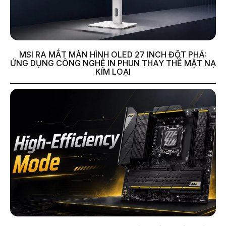
MSI RA MẮT MÀN HÌNH OLED 27 INCH ĐỘT PHÁ:
ỨNG DỤNG CÔNG NGHỆ IN PHUN THAY THẾ MẶT NẠ
KIM LOẠI