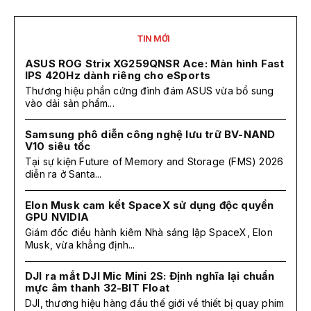
TIN MỚI
ASUS ROG Strix XG259QNSR Ace: Màn hình Fast
IPS 420Hz dành riêng cho eSports
Thương hiệu phần cứng đình đám ASUS vừa bổ sung
vào dải sản phẩm...
Samsung phô diễn công nghệ lưu trữ BV-NAND
V10 siêu tốc
Tại sự kiện Future of Memory and Storage (FMS) 2026
diễn ra ở Santa...
Elon Musk cam kết SpaceX sử dụng độc quyền
GPU NVIDIA
Giám đốc điều hành kiêm Nhà sáng lập SpaceX, Elon
Musk, vừa khẳng định...
DJI ra mắt DJI Mic Mini 2S: Định nghĩa lại chuẩn
mực âm thanh 32-BIT Float
DJI, thương hiệu hàng đầu thế giới về thiết bị quay phim