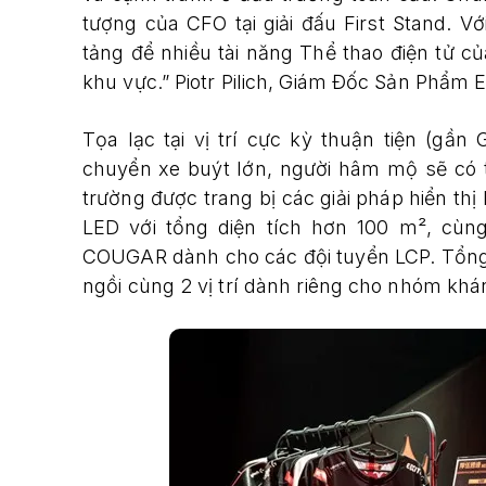
tượng của CFO tại giải đấu First Stand. 
tảng để nhiều tài năng Thể thao điện tử c
khu vực.” Piotr Pilich, Giám Đốc Sản Phẩm 
Tọa lạc tại vị trí cực kỳ thuận tiện (g
chuyển xe buýt lớn, người hâm mộ sẽ có 
trường được trang bị các giải pháp hiển th
LED với tổng diện tích hơn 100 m², cùn
COUGAR dành cho các đội tuyển LCP. Tổng 
ngồi cùng 2 vị trí dành riêng cho nhóm khán