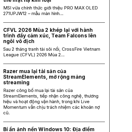
thế mặt nạ kim loại
MSI vừa chính thức giới thiệu PRO MAX OLED
271UPJW12 – mẫu màn hình...
CFVL 2026 Mùa 2 khép lại với hành
trình đầy cảm xúc, Team Falcons lên
ngôi vô địch
Sau 2 tháng tranh tài sôi nổi, CrossFire Vietnam
League (CFVL) 2026 Mùa 2...
Razer mua lại tài sản của
StreamElements, mở rộng mảng
streaming
Razer công bố mua lại tài sản của
StreamElements, tiếp nhận công nghệ, thương
hiệu và hoạt động vận hành, trong khi Live
Momentum vẫn chịu trách nhiệm các khoản nợ
cũ.
Bí ẩn ảnh nền Windows 10: Địa điểm