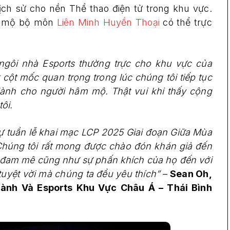
ịch sử cho nền Thể thao điện tử trong khu vực.
âm mộ bộ môn
Liên Minh Huyền Thoại
có thể trực
.
gôi nhà Esports thường trực cho khu vực của
 cột mốc quan trọng trong lúc chúng tôi tiếp tục
dành cho người hâm mộ. Thật vui khi thấy cộng
ôi.
dự tuần lễ khai mạc LCP 2025 Giai đoạn Giữa Mùa
Chúng tôi rất mong được chào đón khán giả đến
m đam mê cũng như sự phấn khích của họ đến với
 tuyệt vời mà chúng ta đều yêu thích”
–
Sean Oh,
nh Và Esports Khu Vực Châu Á – Thái Bình