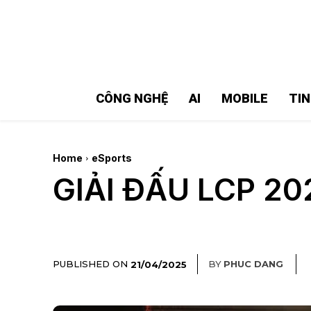
MMOSITE - Thông tin công nghệ
Bài viết nổi bật
CÔNG NGHỆ
AI
MOBILE
TI
Home
eSports
GIẢI ĐẤU LCP 2
PUBLISHED ON
BY
PHUC DANG
21/04/2025