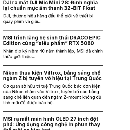
DJI ra mắt DJI Mic Mini 2S: Định nghĩa
lại chuẩn mực âm thanh 32-BIT Float
DJI, thương hiệu hàng đầu thế giới về thiết bị
quay phim và giải...
MSI trình làng hệ sinh thái DRACO EPIC
Edition cùng “siêu phẩm” RTX 5080
Nhân dịp kỷ niệm 40 năm thành lập, MSI đã chính
thức giới thiệu...
Nikon thua kiện Viltrox, bằng sáng chế
ngàm Z bị tuyên vô hiệu tại Trung Quốc
Cơ quan sở hữu trí tuệ Trung Quốc bác đơn kiện
của Nikon nhắm vào Viltrox, tuyên bố các bằng
sáng chế liên quan đến ngàm Z-mount không đủ
tính mới để được bảo hộ.
MSI ra mắt màn hình OLED 27 inch đột
phá: Ứng dụng công nghệ in phun thay