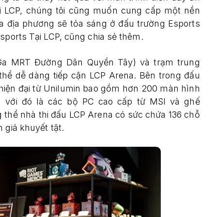
Với LCP, chúng tôi cũng muốn cung cấp một nền
ủa địa phương sẽ tỏa sáng ở đấu trường Esports
Esports Tại LCP, cũng chia sẻ thêm.
ần Ga MRT Đường Dân Quyền Tây) và trạm trung
thể dễ dàng tiếp cận LCP Arena. Bên trong đấu
ị hiện đại từ Unilumin bao gồm hơn 200 màn hình
g với đó là các bộ PC cao cấp từ MSI và ghế
thể nhà thi đấu LCP Arena có sức chứa 136 chỗ
 giả khuyết tật.