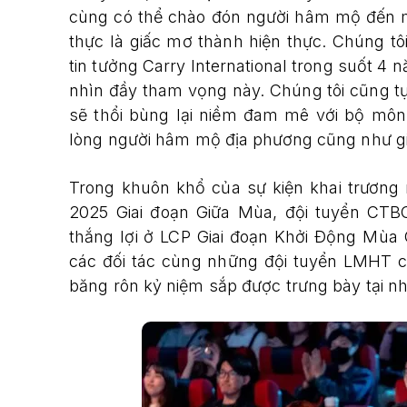
cùng có thể chào đón người hâm mộ đến mộ
thực là giấc mơ thành hiện thực. Chúng t
tin tưởng Carry International trong suốt 4 
nhìn đầy tham vọng này. Chúng tôi cũng tự
sẽ thổi bùng lại niềm đam mê với bộ môn
lòng người hâm mộ địa phương cũng như gi
Trong khuôn khổ của sự kiện khai trương
2025 Giai đoạn Giữa Mùa, đội tuyển CTBC
thắng lợi ở LCP Giai đoạn Khởi Động Mùa Gi
các đối tác cùng những đội tuyển LMHT c
băng rôn kỷ niệm sắp được trưng bày tại nhà