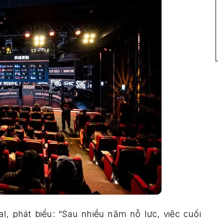
al, phát biểu: “Sau nhiều năm nỗ lực, việc cuối