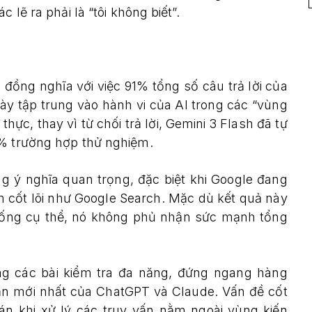
 lẽ ra phải là “tôi không biết”.
 đồng nghĩa với việc 91% tổng số câu trả lời của
này tập trung vào hành vi của AI trong các “vùng
hực, thay vì từ chối trả lời, Gemini 3 Flash đã tự
0% trường hợp thử nghiệm.
g ý nghĩa quan trọng, đặc biệt khi Google đang
 cốt lõi như Google Search. Mặc dù kết quả này
 huống cụ thể, nó không phủ nhận sức mạnh tổng
ng các bài kiểm tra đa năng, đứng ngang hàng
bản mới nhất của ChatGPT và Claude. Vấn đề cốt
toán khi xử lý các truy vấn nằm ngoài vùng kiến