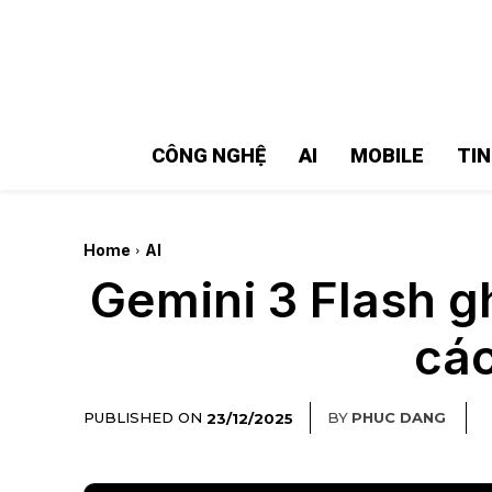
MMOSITE - Thông tin công nghệ
Bài viết nổi bật
CÔNG NGHỆ
AI
MOBILE
TI
Home
AI
Gemini 3 Flash gh
các
PUBLISHED ON
BY
PHUC DANG
23/12/2025