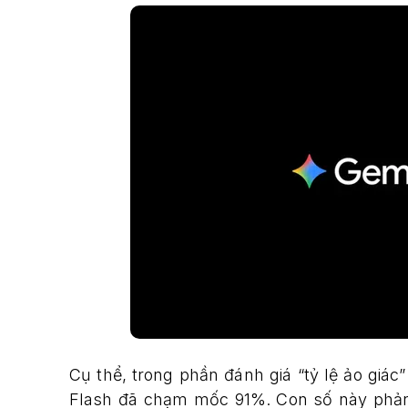
Cụ thể, trong phần đánh giá “tỷ lệ ảo giá
Flash đã chạm mốc 91%. Con số này phản 