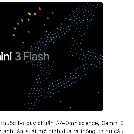
c” thuộc bộ quy chuẩn AA-Omniscience, Gemini 3
ánh tần suất mô hình đưa ra thông tin hư cấu