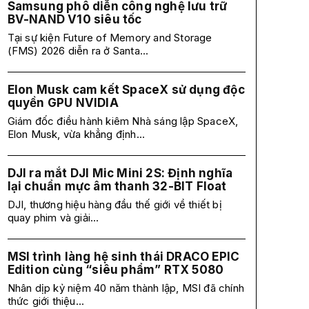
Samsung phô diễn công nghệ lưu trữ
BV-NAND V10 siêu tốc
Tại sự kiện Future of Memory and Storage
(FMS) 2026 diễn ra ở Santa...
Elon Musk cam kết SpaceX sử dụng độc
quyền GPU NVIDIA
Giám đốc điều hành kiêm Nhà sáng lập SpaceX,
Elon Musk, vừa khẳng định...
DJI ra mắt DJI Mic Mini 2S: Định nghĩa
lại chuẩn mực âm thanh 32-BIT Float
DJI, thương hiệu hàng đầu thế giới về thiết bị
quay phim và giải...
MSI trình làng hệ sinh thái DRACO EPIC
Edition cùng “siêu phẩm” RTX 5080
Nhân dịp kỷ niệm 40 năm thành lập, MSI đã chính
thức giới thiệu...