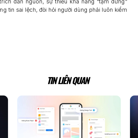
trích dẫn nguồn, sự thiếu khả năng “tạm dừng”
g tin sai lệch, đòi hỏi người dùng phải luôn kiểm
TIN LIÊN QUAN