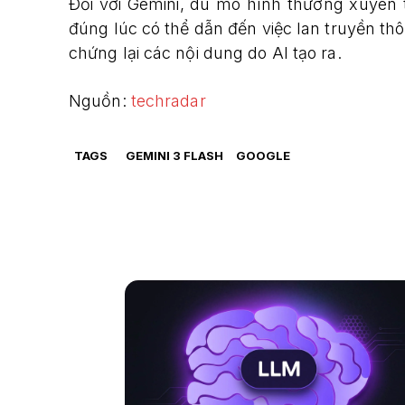
Đối với Gemini, dù mô hình thường xuyên 
đúng lúc có thể dẫn đến việc lan truyền thôn
chứng lại các nội dung do AI tạo ra.
Nguồn:
techradar
TAGS
GEMINI 3 FLASH
GOOGLE