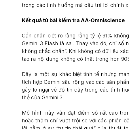
trong các tình huống mà câu trả lời chính xác
Kết quả từ bài kiểm tra AA-Omniscience
Cần phân biệt rõ ràng rằng tỷ lệ 91% không
Gemini 3 Flash là sai. Thay vào đó, chỉ số 
không chắc chắn”. Khi không có dữ liệu xác t
tạo ra nội dung không có thật trong hơn 9
Đây là một sự khác biệt tinh tế nhưng man
tích hợp Gemini sâu rộng vào các sản phẩm
gây lo ngại về độ tin cậy trong các tình
thể của Gemini 3.
Mô hình này vẫn đạt điểm số rất cao tro
hoặc thậm chí vượt trội so với các phiên 
lõi nằm ở sự “tự tin thái quá” của thuật 