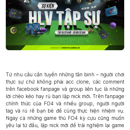
Từ nhu cầu cần tuyển những tân binh – người chơi
thực sự chứ không phải acc clone, các comment
trên facebook fanpage và group liên tục là những
lời chèo kéo hay rủ bạn lập nick mới. Trên fanpage
chính thức của FO4 và nhiều group, người người
tag và rủ rê bạn bè để cùng thực hiện nhiệm vụ.
Ngay cả những game thủ FO4 kỳ cựu cũng muốn
yêu lại từ đầu
, lập nick mới để trải nghiệm lại game