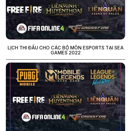
LỊCH THI ĐẤU CHO CÁC BỘ MÔN ESPORTS TẠI SEA
GAMES 2022