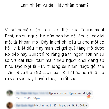
Làm nhiệm vụ để… lấy nhân phẩm?
Vì sự nghiệp
săn
siêu sao thẻ mùa Tournament
Best, nhiều người bỏ bùa bạn bè để làm lại,
cày
lại
một tài khoản mới. Đây là chi phí đầu tư cho một cơ
hội, vì biết đâu may mắn với gói quà tặng mở được
Ro béo hay Gullit thì rõ ràng giá trị ngon hơn nhiều
so với cái nick “cùi” mà nhiều người chơi đang sở
hữu. Đặc biệt là HLV trưởng sẽ nhận được gói thẻ
+78 TB và thẻ +80 các mùa TB-’17 hứa hẹn tỉ lệ mở
ra siêu sao hay huyền thoại là rất cao.