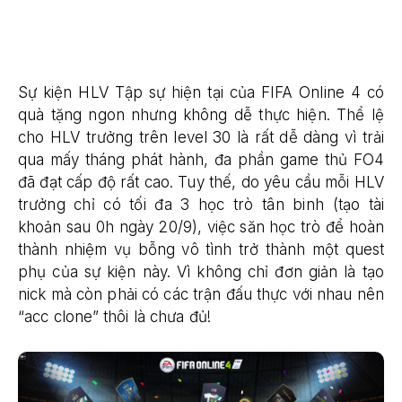
Sự kiện HLV Tập sự hiện tại của FIFA Online 4 có
quà tặng ngon nhưng không dễ thực hiện. Thể lệ
cho HLV trưởng trên level 30 là rất dễ dàng vì trải
qua mấy tháng phát hành, đa phần game thủ FO4
đã đạt cấp độ rất cao. Tuy thế, do yêu cầu mỗi HLV
trưởng chỉ có tối đa 3
học trò
tân binh (tạo tài
khoản sau 0h ngày 20/9), việc săn học trò để hoàn
thành nhiệm vụ bỗng vô tình trở thành một
quest
phụ
của sự kiện này. Vì không chỉ đơn giản là tạo
nick mà còn phải có các trận đấu thực với nhau nên
“acc clone” thôi là chưa đủ!